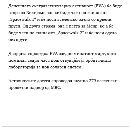
Денешната екстравехикуларна активност (EVA) ќе биде
втора за Вилијамс, кој ќе биде член на екипажот
„Spacewalk 1“ и ќе носи вселенско одело со црвени
пруги. Од друга страна, ова е петта за Меир, која ќе
биде член на екипажот „Spacewalk 2“ и ќе носи одело
без пруги.
Двајцата спроведоа EVA заедно минатиот март, кога
поминаа седум часа подготвувајќи ја орбиталната
лабораторија за нов соларен систем.
Астронаутите досега спроведоа вкупно 279 вселенски
прошетки надвор од МВС.