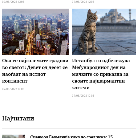
07/08/2026 13:08
07/08/2026 12:08
Ова се најголемите градови
Истанбул го одбележува
во светот: Девет од десет се
Меѓународниот ден на
наоѓаат на истиот
мачките со приказна за
континент
своите најшармантни
жители
07/08/2026 10:08
07/08/2026 10:08
Најчитани
Сцени од Германија како во сред зима: 15