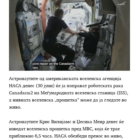
Астронаутите од американската вселенска агенција
НАСА денес (30 јуни) ќе ја поправат роботската рака
Canadarm2 на Меѓународната вселенска станица (ISS),
а нивната вселенска „прошетка“ може да ја гледате во
живо.
Астронаутите Крис Вилијамс и Џесика Меир денес ќе
изведат вселенска прошетка пред МВС, која ќе трае
приближно 6,5 часа. НАСА обезбеди пренос во живо,