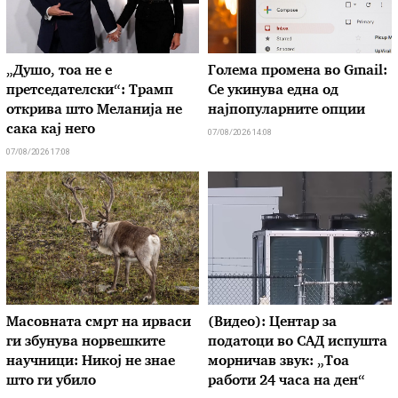
„Душо, тоа не е
Голема промена во Gmail:
претседателски“: Трамп
Се укинува една од
открива што Меланија не
најпопуларните опции
сака кај него
07/08/2026 14:08
07/08/2026 17:08
Масовната смрт на ирваси
(Видео): Центар за
ги збунува норвешките
податоци во САД испушта
научници: Никој не знае
морничав звук: „Тоа
што ги убило
работи 24 часа на ден“