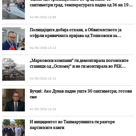
сантиметри град, температурата падна од 36 на 19
степени
04/08/2026 13:08
Полицајците добија откази, а Обвителството ја
отфрли кривичната пријава од Тошковски за
наводни злоупотреби
06/08/2026 15:13
„Марковски компани“ ги демонтирала погонските
станици од „Осломеј“ и не ги монтирала во РЕК
„Битола“, стои во вештачењето на обвинителството
04/08/2026 15:15
Вучиќ: Ако Дунав падне уште 30 сантиметри, готови
сме
01/08/2026 16:28
И инцидентот во Ташмаруништa ги разгоре
партиските кавги