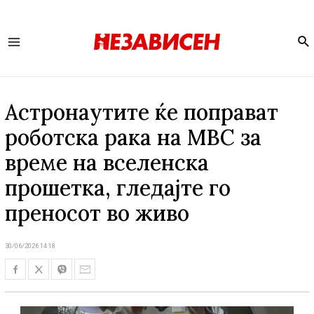
Se
Main
Menu
Астронаутите ќе поправат
роботска рака на МВС за
време на вселенска
прошетка, гледајте го
преносот во живо
30/06/2026 14:18