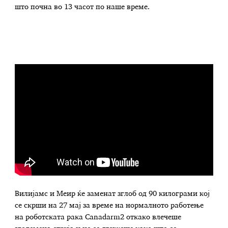
што почна во 13 часот по наше време.
Вилијамс и Меир ќе заменат зглоб од 90 килограми кој
се скрши на 27 мај за време на нормалното работење
на роботската рака Canadarm2 откако влечеше