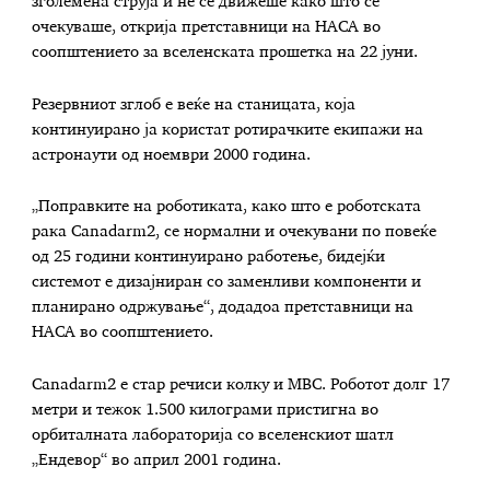
зголемена струја и не се движеше како што се
очекуваше, открија претставници на НАСА во
соопштението за вселенската прошетка на 22 јуни.
Резервниот зглоб е веќе на станицата, која
континуирано ја користат ротирачките екипажи на
астронаути од ноември 2000 година.
„Поправките на роботиката, како што е роботската
рака Canadarm2, се нормални и очекувани по повеќе
од 25 години континуирано работење, бидејќи
системот е дизајниран со заменливи компоненти и
планирано одржување“, додадоа претставници на
НАСА во соопштението.
Canadarm2 е стар речиси колку и МВС. Роботот долг 17
метри и тежок 1.500 килограми пристигна во
орбиталната лабораторија со вселенскиот шатл
„Ендевор“ во април 2001 година.