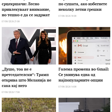
срцекршачи: Лесно
по сушата, ако избегнете
привлекуваат внимание,
неколку летни грешки
но тешко е да се задржат
07/08/2026 18:08
07/08/2026 21:08
„Душо, тоа не е
Голема промена во Gmail:
претседателски“: Трамп
Се укинува една од
открива што Меланија не
најпопуларните опции
сака кај него
07/08/2026 14:08
07/08/2026 17:08