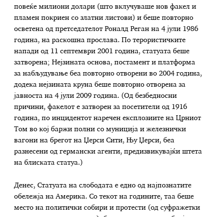
повеќе милиони долари (што вклучуваше нов факел и
пламен покриен со златни листови) и беше повторно
осветена од претседателот Роналд Реган на 4 јули 1986
година, на раскошна прослава. По терористичките
напади од 11 септември 2001 година, статуата беше
затворена; Нејзината основа, постамент и платформа
за набљудување беа повторно отворени во 2004 година,
додека нејзината круна беше повторно отворена за
јавноста на 4 јули 2009 година. (Од безбедносни
причини, факелот е затворен за посетители од 1916
година, по инцидентот наречен експлозиите на Црниот
Том во кој баржи полни со муниција и железнички
вагони на брегот на Џерси Сити, Њу Џерси, беа
разнесени од германски агенти, предизвикувајќи штета
на блиската статуа.)
Денес, Статуата на слободата е едно од најпознатите
обележја на Америка. Со текот на годините, таа беше
место на политички собири и протести (од суфражетки