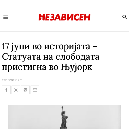
Se
Main
Menu
17 јуни во историјата –
Статуата на слободата
пристигна во Њујорк
17/06/2026 17:01