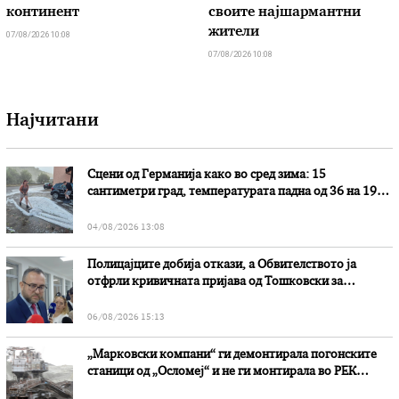
континент
своите најшармантни
жители
07/08/2026 10:08
07/08/2026 10:08
Најчитани
Сцени од Германија како во сред зима: 15
сантиметри град, температурата падна од 36 на 19
степени
04/08/2026 13:08
Полицајците добија откази, а Обвителството ја
отфрли кривичната пријава од Тошковски за
наводни злоупотреби
06/08/2026 15:13
„Марковски компани“ ги демонтирала погонските
станици од „Осломеј“ и не ги монтирала во РЕК
„Битола“, стои во вештачењето на обвинителството