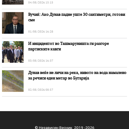
04/08/2026 15:15
Вучиќ: Ако Дунав падне уште 30 сантиметри, готови
сме
01/08/2026 16:28
И инцидентот во Ташмаруништa ги разгоре
партиските кавги
03/08/2026 16:37
Дунав веќе не личи на река, нивото на вода намалено
за речиси еден метар во Бугарија
02/08/2026 08:57
© Независен Весник 2019 -2026