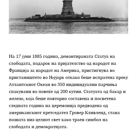
На 17 јуни 1885 година, демонтираната Статуа на
слободата, подарок на пријателство од народот на
Франција за народот на Америка, пристигнува во
пристаништето во Њујорк откако беше испратена преку
Атлантскиот Океан во 350 индивидуални парчиња
спакувани во повеќе од 200 кутии. Статуата од бакар и
железо, која беше повторно составена и посветена
следната година на церемонија предводена од
американскиот претседател Гровер Кливленд, стана
позната низ целиот свет како траен симбол на
слободата и демократијата.