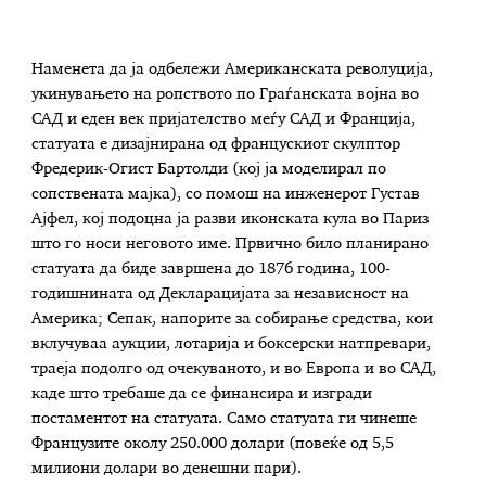
Наменета да ја одбележи Американската револуција,
укинувањето на ропството по Граѓанската војна во
САД и еден век пријателство меѓу САД и Франција,
статуата е дизајнирана од францускиот скулптор
Фредерик-Огист Бартолди (кој ја моделирал по
сопствената мајка), со помош на инженерот Густав
Ајфел, кој подоцна ја разви иконската кула во Париз
што го носи неговото име. Првично било планирано
статуата да биде завршена до 1876 година, 100-
годишнината од Декларацијата за независност на
Америка; Сепак, напорите за собирање средства, кои
вклучуваа аукции, лотарија и боксерски натпревари,
траеја подолго од очекуваното, и во Европа и во САД,
каде што требаше да се финансира и изгради
постаментот на статуата. Само статуата ги чинеше
Французите околу 250.000 долари (повеќе од 5,5
милиони долари во денешни пари).