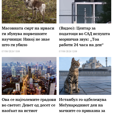
Масовната смрт на ирваси
(Видео): Центар за
ги збунува норвешките
податоци во САД испушта
научници: Никој не знае
морничав звук: „Тоа
што ги убило
работи 24 часа на ден“
07/08/2026 13:08
07/08/2026 12:08
Ова се најголемите градови
Истанбул го одбележува
во светот: Девет од десет се
Меѓународниот ден на
наоѓаат на истиот
мачките со приказна за