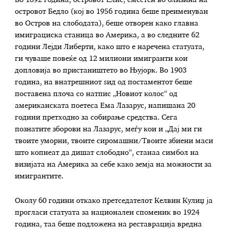
островот Бедло (кој во 1956 година беше преименуван
во Остров на слободата), беше отворен како главна
имиграциска станица во Америка, а во следните 62
години Лејди Либерти, како што е наречена статуата,
ги чуваше повеќе од 12 милиони имигранти кои
допловија во пристаништето во Њујорк. Во 1903
година, на внатрешниот ѕид од постаментот беше
поставена плоча со натпис „Новиот колос“ од
американската поетеса Ема Лазарус, напишана 20
години претходно за собирање средства. Сега
познатите зборови на Лазарус, меѓу кои и „Дај ми ги
твоите уморни, твоите сиромашни/Твоите збиени маси
што копнеат да дишат слободно“, станаа симбол на
визијата на Америка за себе како земја на можности за
имигрантите.
Околу 60 години откако претседателот Келвин Кулиџ ја
прогласи статуата за национален споменик во 1924
година, таа беше подложена на реставрација вредна