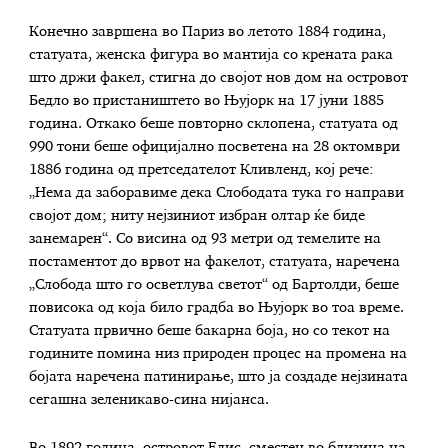
Конечно завршена во Париз во летото 1884 година,
статуата, женска фигура во мантија со крената рака
што држи факел, стигна до својот нов дом на островот
Бедло во пристаништето во Њујорк на 17 јуни 1885
година. Откако беше повторно склопена, статуата од
990 тони беше официјално посветена на 28 октомври
1886 година од претседателот Кливленд, кој рече:
„Нема да заборавиме дека Слободата тука го направи
својот дом; ниту нејзиниот избран олтар ќе биде
занемарен“. Со висина од 93 метри од темелите на
постаментот до врвот на факелот, статуата, наречена
„Слобода што го осветлува светот“ од Бартолди, беше
повисока од која било градба во Њујорк во тоа време.
Статуата првично беше бакарна боја, но со текот на
годините помина низ природен процес на промена на
бојата наречена патинирање, што ја создаде нејзината
сегашна зеленикаво-сина нијанса.
Во 1892 година, островот Елис, сместен во близина на