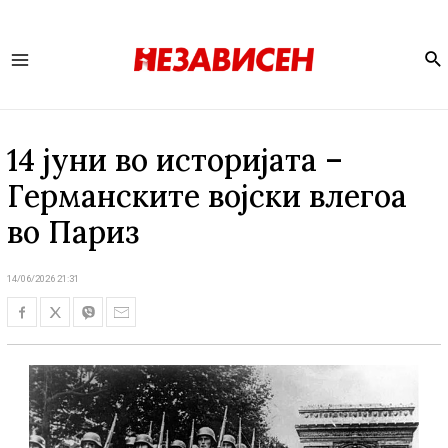
Se
Main
Menu
14 јуни во историјата –
Германските војски влегоа
во Париз
14/06/2026 21:31