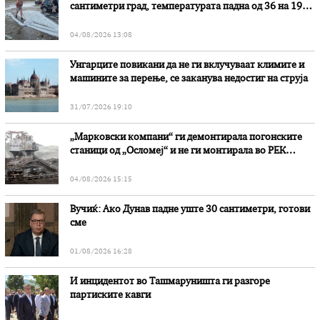
сантиметри град, температурата падна од 36 на 19
степени
04/08/2026 13:08
Унгарците повикани да не ги вклучуваат климите и
машините за перење, се заканува недостиг на струја
31/07/2026 19:10
„Марковски компани“ ги демонтирала погонските
станици од „Осломеј“ и не ги монтирала во РЕК
„Битола“, стои во вештачењето на обвинителството
04/08/2026 15:15
Вучиќ: Ако Дунав падне уште 30 сантиметри, готови
сме
01/08/2026 16:28
И инцидентот во Ташмаруништa ги разгоре
партиските кавги