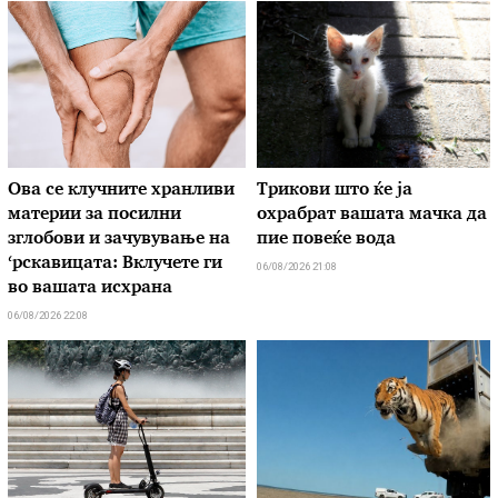
Ова се клучните хранливи
Трикови што ќе ја
материи за посилни
охрабрат вашата мачка да
зглобови и зачувување на
пие повеќе вода
‘рскавицата: Вклучете ги
06/08/2026 21:08
во вашата исхрана
06/08/2026 22:08