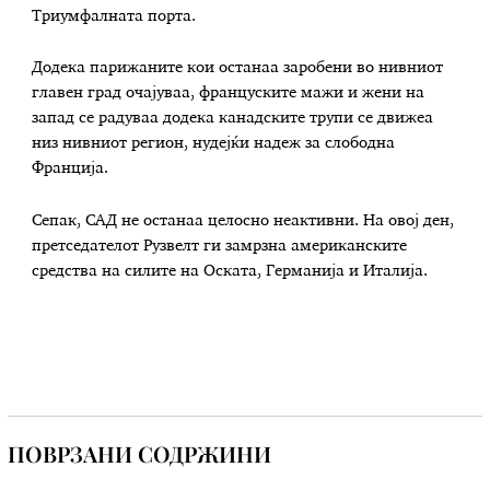
Триумфалната порта.
Додека парижаните кои останаа заробени во нивниот
главен град очајуваа, француските мажи и жени на
запад се радуваа додека канадските трупи се движеа
низ нивниот регион, нудејќи надеж за слободна
Франција.
Сепак, САД не останаа целосно неактивни. На овој ден,
претседателот Рузвелт ги замрзна американските
средства на силите на Оската, Германија и Италија.
ПОВРЗАНИ СОДРЖИНИ