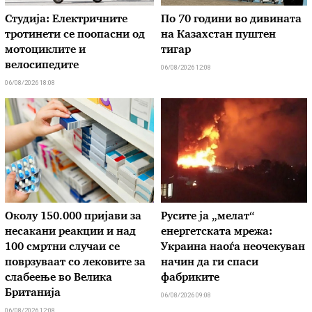
Студија: Електричните
По 70 години во дивината
тротинети се поопасни од
на Казахстан пуштен
мотоциклите и
тигар
велосипедите
06/08/2026 12:08
06/08/2026 18:08
Околу 150.000 пријави за
Русите ја „мелат“
несакани реакции и над
енергетската мрежа:
100 смртни случаи се
Украина наоѓа неочекуван
поврзуваат со лековите за
начин да ги спаси
слабеење во Велика
фабриките
Британија
06/08/2026 09:08
06/08/2026 12:08