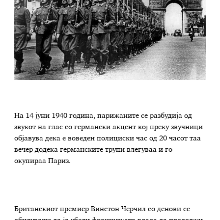
На 14 јуни 1940 година, парижаните се разбудија од
звукот на глас со германски акцент кој преку звучници
објавува дека е воведен полициски час од 20 часот таа
вечер додека германските трупи влегуваа и го
окупираа Париз.
Британскиот премиер Винстон Черчил со денови се