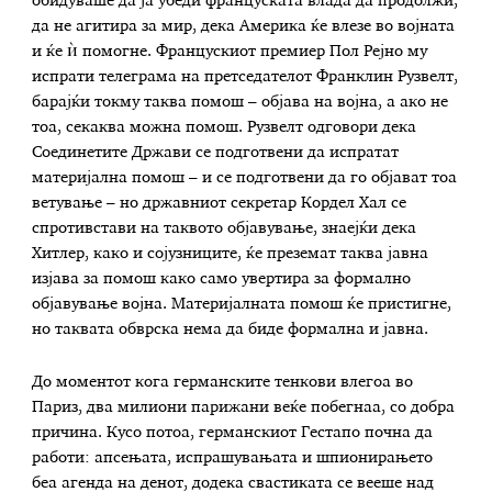
обидуваше да ја убеди француската влада да продолжи,
да не агитира за мир, дека Америка ќе влезе во војната
и ќе ѝ помогне. Францускиот премиер Пол Рејно му
испрати телеграма на претседателот Франклин Рузвелт,
барајќи токму таква помош – објава на војна, а ако не
тоа, секаква можна помош. Рузвелт одговори дека
Соединетите Држави се подготвени да испратат
материјална помош – и се подготвени да го објават тоа
ветување – но државниот секретар Кордел Хал се
спротивстави на таквото објавување, знаејќи дека
Хитлер, како и сојузниците, ќе преземат таква јавна
изјава за помош како само увертира за формално
објавување војна. Материјалната помош ќе пристигне,
но таквата обврска нема да биде формална и јавна.
До моментот кога германските тенкови влегоа во
Париз, два милиони парижани веќе побегнаа, со добра
причина. Кусо потоа, германскиот Гестапо почна да
работи: апсењата, испрашувањата и шпионирањето
беа агенда на денот, додека свастиката се вееше над