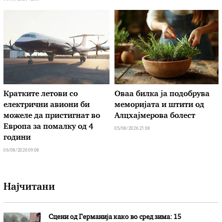
Кратките летови со
Оваа билка ја подобрува
електрични авиони би
меморијата и штити од
можеле да пристигнат во
Алцхајмерова болест
Европа за помалку од 4
05/08/2026 21:08
години
06/08/2026 09:08
Најчитани
Сцени од Германија како во сред зима: 15