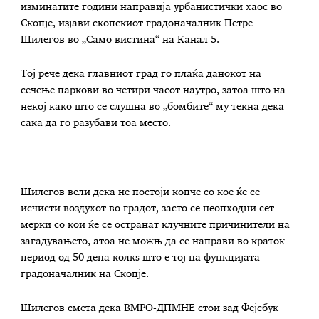
изминатите години направија урбанистички хаос во
Скопје, изјави скопскиот градоначалник Петре
Шилегов во „Само вистина“ на Канал 5.
Тој рече дека главниот град го плаќа данокот на
сечење паркови во четири часот наутро, затоа што на
некој како што се слушна во „бомбите“ му текна дека
сака да го разубави тоа место.
Шилегов вели дека не постоји копче со кое ќе се
исчисти воздухот во градот, засто се неопходни сет
мерки со кои ќе се остранат клучните причинители на
загадувањето, атоа не можњ да се направи во краток
период од 50 дена колкѕ што е тој на функцијата
градоначалник на Скопје.
Шилегов смета дека ВМРО-ДПМНЕ стои зад Фејсбук