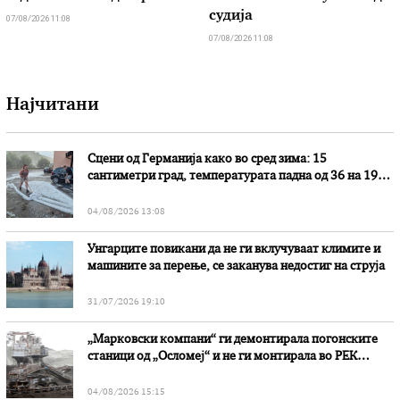
судија
07/08/2026 11:08
07/08/2026 11:08
Најчитани
Сцени од Германија како во сред зима: 15
сантиметри град, температурата падна од 36 на 19
степени
04/08/2026 13:08
Унгарците повикани да не ги вклучуваат климите и
машините за перење, се заканува недостиг на струја
31/07/2026 19:10
„Марковски компани“ ги демонтирала погонските
станици од „Осломеј“ и не ги монтирала во РЕК
„Битола“, стои во вештачењето на обвинителството
04/08/2026 15:15