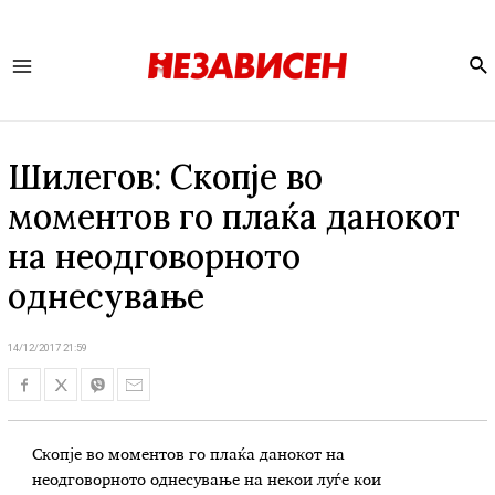
Se
Main
Menu
Шилегов: Скопје во
моментов го плаќа данокот
на неодговорното
однесување
14/12/2017 21:59
Скопје во моментов го плаќа данокот на
неодговорното однесување на некои луѓе кои