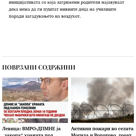
иницијативата со која загрижени родители најавуваат
дека нема да ги пуштат нивните деца на училиште
поради загадувањето на воздухот.
ПОВРЗАНИ СОДРЖИНИ
Левица: ВМРО-ДПМНЕ ја
Активни пожари во селата
„закопа“ храната под
Могила и Ропотово, горат