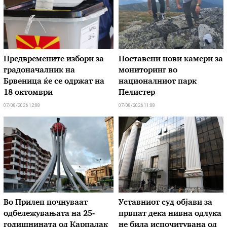
Предвремените избори за
Поставени нови камери за
градоначалник на
мониторинг во
Брвеница ќе се одржат на
националниот парк
18 октомври
Пелистер
07/08/2026 12:08
07/08/2026 11:08
Во Прилеп почнуваат
Уставниот суд објави за
одбележувањата на 25-
првпат дека нивна одлука
годишнината од Карпалак
не била испочитувана од