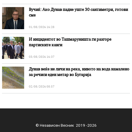
Вучиќ: Ако Дунав падне уште 30 сантиметри, готови
сме
01/08/2026 16:28
И инцидентот во Ташмаруништa ги разгоре
партиските кавги
03/08/2026 16:37
Дунав веќе не личи на река, нивото на вода намалено
за речиси еден метар во Бугарија
02/08/2026 08:57
© Независен Весник 2019 -2026