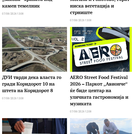
камен темелник
ниска вегетација и
стрниште
07/08/2026 13:08
07/08/2026 13:08
ДУИ тврди дека власта го
AERO Street Food Festival
гради Коридорот 10 на
2026 – Паркот „Авионче“
штета на Коридорот 8
ќе биде центар на
уличната гастрономија и
07/08/2026 13:08
музиката
07/08/2026 12:08