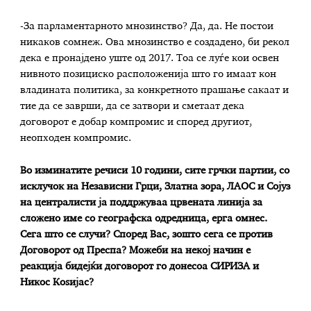
-За парламентарното мнозинство? Да, да. Не постои
никаков сомнеж. Ова мнозинство е создадено, би рекол
дека е пронајдено уште од 2017. Тоа се луѓе кои освен
нивното позициско расположенија што го имаат кон
владината политика, за конкретното прашање сакаат и
тие да се заврши, да се затвори и сметаат дека
договорот е добар компромис и според другиот,
неопходен компромис.
Во изминатите речиси 10 години, сите грчки партии, со
исклучок на Независни Грци, Златна зора, ЛАОС и Сојуз
на централисти ја поддржуваа црвената линија за
сложено име со географска одредница, ерга омнес.
Сега што се случи? Според Вас, зошто сега се против
Договорот од Преспа? Можеби на некој начин е
реакција бидејќи договорот го донесоа СИРИЗА и
Никос Коѕијас?