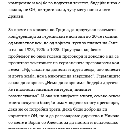
компромис и кој ќе го подготви текстот, бидејќи и тоа е
важно, не ОН, не трети сили, туку меѓу нас и двете
држави.
За време на кризата во Грција, ја проучував големата
конференција за германските долгови во 20-те години
од минатиот век, не од војната, туку за планот на Јанг
и сл. во 1923, 1926 и 1928. Проучував кој беше
проблемот во овие големи преговори и доволно е да се
прочитаат текстовите на германските преговарачи кои
велеа: „Уф, сакаат да донесат и друга земја, ако донесат
и друга земја, нема никогаш да завршиме“. Германците
сакаа да завршат. „Нема да завршиме, бидејќи другите
ќе ги донесат нивните интереси, нивните
размислувања“. И ова ми влијаеше многу, секако освен
моето искуство бидејќи имам водено многу преговори,
дека не се потребни трети. Дека беше добро да ги
користиме ОН, но и да разговараме директно и Никола
со мене и Зоран со Алексис за да постои и психолошко