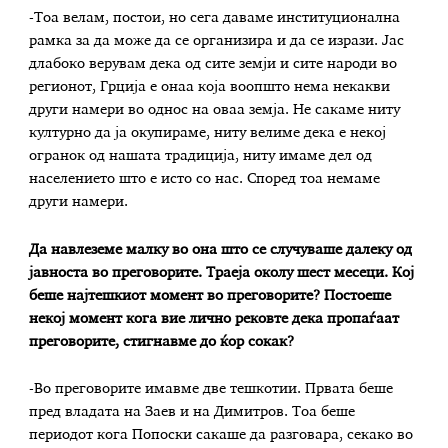
-Тоа велам, постои, но сега даваме институционална
рамка за да може да се организира и да се изрази. Јас
длабоко верувам дека од сите земји и сите народи во
регионот, Грција е онаа која воопшто нема некакви
други намери во однос на оваа земја. Не сакаме ниту
културно да ја окупираме, ниту велиме дека е некој
огранок од нашата традиција, ниту имаме дел од
населението што е исто со нас. Според тоа немаме
други намери.
Да навлеземе малку во она што се случуваше далеку од
јавноста во преговорите. Траеја околу шест месеци. Кој
беше најтешкиот момент во преговорите? Постоеше
некој момент кога вие лично рековте дека пропаѓаат
преговорите, стигнавме до ќор сокак?
-Во преговорите имавме две тешкотии. Првата беше
пред владата на Заев и на Димитров. Тоа беше
периодот кога Попоски сакаше да разговара, секако во