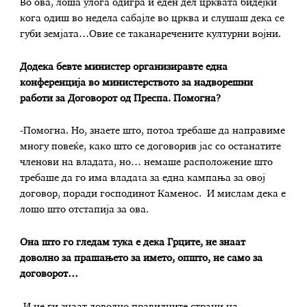
Во ова, лоша улога одигра и еден дел црквата бидејќи
кога одиш во недела сабајле во црква и слушаш дека се
губи земјата…Овие се таканаречените културни војни.
Додека бевте министер организиравте една
конференција во министерството за надворешни
работи за Договорот од Преспа. Помогна?
-Помогна. Но, знаете што, потоа требаше да направиме
многу повеќе, како што се договорив јас со останатите
членови на владата, но… немаше расположение што
требаше да го има владаτа за една кампања за овој
договор, поради господинот Каменос. И мислам дека е
лошо што отстапија за ова.
Она што го гледам тука е дека Грците, не знаат
доволно за прашањето за името, општо, не само за
договорот…
-И не ги знаат доволно правилните страни на