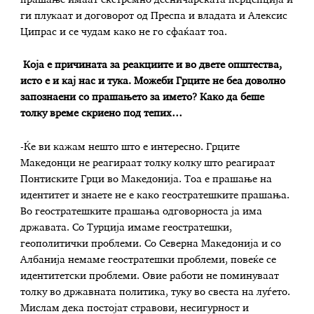
ги плукаат и договорот од Преспа и владата и Алексис
Ципрас и се чудам како не го сфаќаат тоа.
Која е причината за реакциите и во двете општества,
исто е и кај нас и тука. Можеби Грците не беа доволно
запознаени со прашањето за името? Како да беше
толку време скриено под тепих…
-Ќе ви кажам нешто што е интересно. Грците
Македонци не реагираат толку колку што реагираат
Понтиските Грци во Македонија. Тоа е прашање на
идентитет и знаете не е како геостратешките прашања.
Во геостратешките прашања одговорноста ја има
државата. Со Турција имаме геостратешки,
геополитички проблеми. Со Северна Македонија и со
Албанија немаме геостратешки проблеми, повеќе се
идентитетски проблеми. Овие работи не поминуваат
толку во државната политика, туку во свеста на луѓето.
Мислам дека постојат стравови, несигурност и