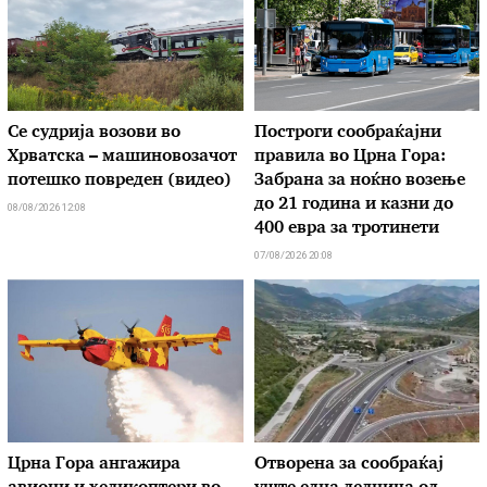
Се судрија возови во
Построги сообраќајни
Хрватска – машиновозачот
правила во Црна Гора:
потешко повреден (видео)
Забрана за ноќно возење
до 21 година и казни до
08/08/2026 12:08
400 евра за тротинети
07/08/2026 20:08
Црна Гора ангажира
Отворена за сообраќај