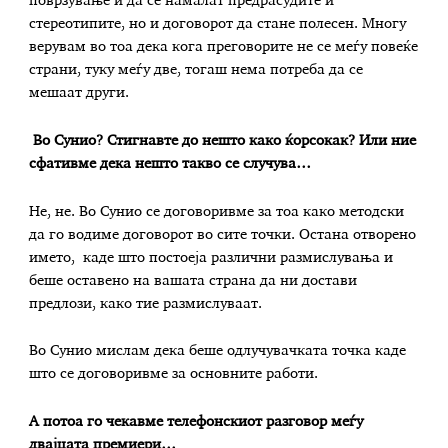
поврзување и да се намалат предрасудите и
стереотипите, но и договорот да стане полесен. Многу
верувам во тоа дека кога преговорите не се меѓу повеќе
страни, туку меѓу две, тогаш нема потреба да се
мешаат други.
Во Сунио? Стигнавте до нешто како ќорсокак? Или ние
сфативме дека нешто такво се случува…
Не, не. Во Сунио се договоривме за тоа како методски
да го водиме договорот во сите точки. Остана отворено
името, каде што постоеја различни размислувања и
беше оставено на вашата страна да ни достави
предлози, како тие размислуваат.
Во Сунио мислам дека беше одлучувачката точка каде
што се договоривме за основните работи.
А потоа го чекавме телефонскиот разговор меѓу
двајцата премиери…