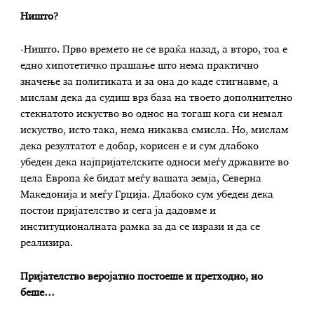
Ништо?
-Ништо. Прво времето не се враќа назад, а второ, тоа е
едно хипотетичко прашање што нема практично
значење за политиката и за она до каде стигнавме, а
мислам дека да судиш врз база на твоето дополнително
стекнатото искуство во однос на тогаш кога си немал
искуство, исто така, нема никаква смисла. Но, мислам
дека резултатот е добар, корисен е и сум длабоко
убеден дека најпријателските односи меѓу државите во
цела Европа ќе бидат меѓу вашата земја, Северна
Македонија и меѓу Грција. Длабоко сум убеден дека
постои пријателство и сега ја дадовме и
институционалната рамка за да се изрази и да се
реализира.
Пријателство веројатно постоеше и претходно, но
беше…