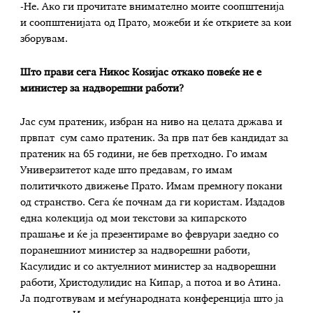
-Не. Ако ги прочитате внимателно моите соопштенија
и соопштенијата од Прато, можеби и ќе откриете за кои
зборувам.
Што прави сега Никос Коѕијас откако повеќе не е
министер за надворешни работи?
Јас сум пратеник, избран на ниво на целата држава и
првпат сум само пратеник. За прв пат бев кандидат за
пратеник на 65 години, не бев претходно. Го имам
Универзитетот каде што предавам, го имам
политичкото движење Прато. Имам премногу покани
од странство. Сега ќе почнам да ги користам. Издадов
една колекција од мои текстови за кипарското
прашање и ќе ја презентираме во февруари заедно со
поранешниот министер за надворешни работи,
Касулидис и со актуелниот министер за надворешни
работи, Христодулидис на Кипар, а потоа и во Атина.
Ја подготвувам и меѓународната конференција што ја