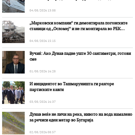
степени
04/08/2026 13:08
„Марковски компани“ ги демонтирала погонските
станици од „Осломеј“ и не ги монтирала во РЕК
„Битола“, стои во вештачењето на обвинителството
04/08/2026 15:15
Вучиќ: Ако Дунав падне уште 30 сантиметри, готови
сме
01/08/2026 16:28
И инцидентот во Ташмаруништa ги разгоре
партиските кавги
03/08/2026 16:37
Дунав веќе не личи на река, нивото на вода намалено
за речиси еден метар во Бугарија
02/08/2026 08:57