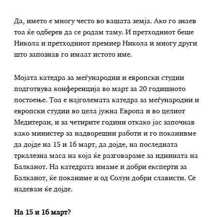
Да, името е многу често во вашата земја. Ако го знаев
тоа ќе одберев да се родам таму. И претходниот беше
Никола и претходниот премиер Никола и многу други
што запознав го имаат истото име.
Мојата катедра за меѓународни и европски студии
подготвува конференција во март за 20 годишното
постоење. Тоа е најголемата катедра за меѓународни и
европски студии во цела јужна Европа и во целиот
Медитеран, и за четирите години откако јас започнав
како министер за надворешни работи и го поканивме
да дојде на 15 и 16 март, да дојде, на последната
тркалезна маса на која ќе разговараме за иднината на
Балканот. На катедрата имаме и добри експерти за
Балканот, ќе поканиме и од Солун добри слависти. Се
надевам ќе дојде.
На 15 и 16 март?