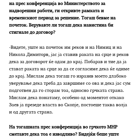
на прес конференција во Министерството за
надворешни работи, ги откривте рамката и
временскиот период за решение. Тогаш бевме на
почеток. Верувавте ли тогаш дека навистина би
стигнале до договор?
-Видете, уште на почеток им реков и на Нимиц и на
Никола Димиторв, јас ја ставив раката на срце и реков
дека за договорот ќе одам до крај. Побарав и тие да ја
стават раката на срце за да се согласиме дека ќе одиме
до крај. Мислам дека тогаш го изразив моето длабоко
уверување дека треба да завршиме со ова и дека јас сум
подготвен да го сторам тоа, односно грчката страна.
Мислам дека понатаму, особено од моментот откако
Заев ја презеде власта во Скопје, постоеше таква волја
и од другата страна.
На тогашната прес конференција во грчкото МНР
сметавте дека тоа е изводливо? Бидејќи беше уште