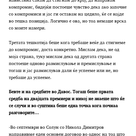
навистина сакам да стигнам до крај, да направам
компромис, бидејќи постоеше чувство дека ако започне
со компромиси и јас ги оставам на цедило, ќе се најде
во тешка позиција. Логично е ова, но тоа немаше врска
со моите намери.
Третата тешкотија беше кога требаше веќе да стигнеме
до компромис, доста конкретно. Мислам дека, не од
моја страна, туку мислам дека од другата страна
постоеше одново размислување и премислување и
тогаш и јас размислував дали ќе успееме или не, но
требаше да успееме.
Бевте и на средбите во Давос. Тогаш беше првата
средба на двајцата премиери и никој не знаеше што ќе
се случи и во суштина беше една точка кога почнаа
разговорите…
-Во септември во Солун со Никола Димитров
направивме еден основен договор во однос на тоа што