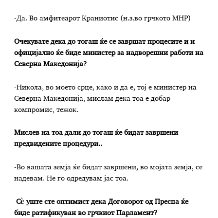
-Да. Во амфитеарот Краниотис (н.з.во грчкото МНР)
Очекувате дека до тогаш ќе се завршат процесите и и
официјално ќе биде министер за надворешни работи на
Северна Македонија?
-Никола, во моето срце, како и да е, тој е министер на
Северна Македонија, мислам дека тоа е добар
компромис, тежок.
Мислев на тоа дали до тогаш ќе бидат завршени
предвидените процедури..
-Во вашата земја ќе бидат завршени, во мојата земја, се
надевам. Не го одредувам јас тоа.
Сѐ уште сте оптимист дека Договорот од Преспа ќе
биде ратификуван во грчкиот Парламент?