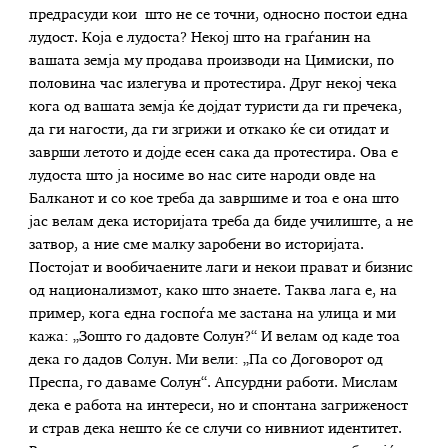
предрасуди кои што не се точни, односно постои една
лудост. Која е лудоста? Некој што на граѓанин на
вашата земја му продава производи на Цимиски, по
половина час излегува и протестира. Друг некој чека
кога од вашата земја ќе дојдат туристи да ги пречека,
да ги нагости, да ги згрижи и откако ќе си отидат и
заврши летото и дојде есен сака да протестира. Ова е
лудоста што ја носиме во нас сите народи овде на
Балканот и со кое треба да завршиме и тоа е она што
јас велам дека историјата треба да биде училиште, а не
затвор, а ние сме малку заробени во историјата.
Постојат и вообичаените лаги и некои прават и бизнис
од национализмот, како што знаете. Таква лага е, на
пример, кога една госпоѓа ме застана на улица и ми
кажа: „Зошто го дадовте Солун?“ И велам од каде тоа
дека го дадов Солун. Ми вели: „Па со Договорот од
Преспа, го даваме Солун“. Апсурдни работи. Мислам
дека е работа на интереси, но и спонтана загриженост
и страв дека нешто ќе се случи со нивниот идентитет.