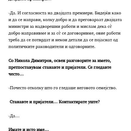
-Да. И согласноста на двајцата премиери. Бидејќи како
и да се направи, колку добро и да преговараат двајцата
министри за надворешни работи и мислам дека сѐ
добро направивме и за сѐ се договоривме, овие работи
треба да се потврдат и некои детали да се појаснат од
политичките раководители и одговорните.
Со Никола Димитров, освен разговорите за името,
претпоставувам станавте и пријатели. Се гледавте
често…
-Почесто отколку што го гледаше неговото семејство.
Станавте и пријатели… Контактирате уште?
-Да…
Имате и исто име…