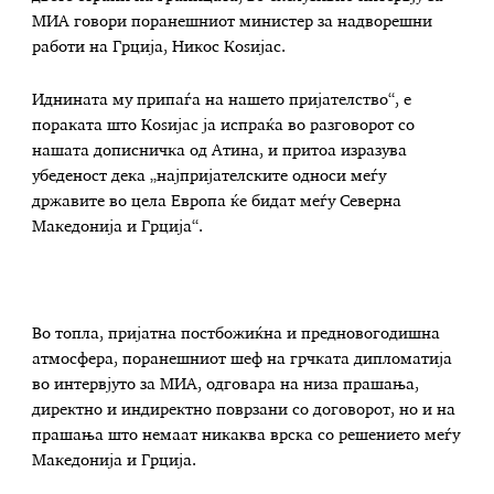
МИА говори поранешниот министер за надворешни
работи на Грција, Никос Коѕијас.
Иднината му припаѓа на нашето пријателство“, е
пораката што Коѕијас ја испраќа во разговорот со
нашата дописничка од Атина, и притоа изразува
убеденост дека „најпријателските односи меѓу
државите во цела Европа ќе бидат меѓу Северна
Македонија и Грција“.
Во топла, пријатна постбожиќна и предновогодишна
атмосфера, поранешниот шеф на грчката дипломатија
во интервјуто за МИА, одговара на низа прашања,
директно и индиректно поврзани со договорот, но и на
прашања што немаат никаква врска со решението меѓу
Македонија и Грција.