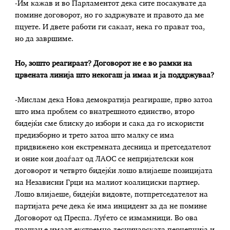
-Им кажав и во Парламентот дека сите посакувате да
помине договорот, но го задржувате и правото да ме
пцуете. И двете работи ги сакаат, нека го прават тоа,
но да завршиме.
Но, зошто реагираат? Договорот не е во рамки на
црвената линија што некогаш ја имаа и ја поддржуваа?
-Мислам дека Нова демократија реагираше, прво затоа
што има проблем со внатрешното единство, второ
бидејќи сме блиску до избори и сака да го искористи
предизборно и трето затоа што малку се има
придвижено кон екстремната десница и претседателот
и оние кои доаѓаат од ЛАОС се непријателски кон
договорот и четврто бидејќи лошо влијаеше позицијата
на Независни Грци на малиот коалициски партнер.
Лошо влијаеше, бидејќи видовте, потпретседателот на
партијата рече дека ќе има инцидент за да не помине
Договорот од Преспа. Луѓето се измамници. Во ова
прашање имаат екстремно десничарската перцепција и