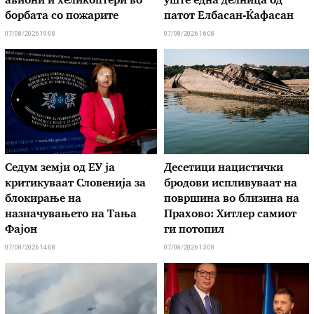
авиони и хеликоптери во
уште една делница од
борбата со пожарите
патот Елбасан-Ќафасан
07/08/2026 19:08
07/08/2026 16:08
Седум земји од ЕУ ја
Десетици нацистички
критикуваат Словенија за
бродови испливуваат на
блокирање на
површина во близина на
назначувањето на Тања
Прахово: Хитлер самиот
Фајон
ги потопил
07/08/2026 14:08
07/08/2026 13:08