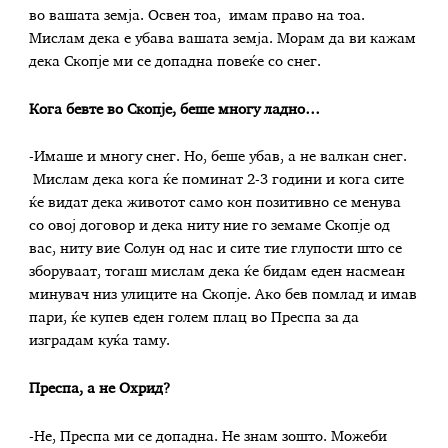
во вашата земја. Освен тоа, имам право на тоа.
Мислам дека е убава вашата земја. Морам да ви кажам
дека Скопје ми се допадна повеќе со снег.
Кога бевте во Скопје, беше многу ладно…
-Имаше и многу снег. Но, беше убав, а не валкан снег.
Мислам дека кога ќе поминат 2-3 години и кога сите
ќе видат дека животот само кон позитивно се менува
со овој договор и дека ниту ние го земаме Скопје од
вас, ниту вие Солун од нас и сите тие глупости што се
зборуваат, тогаш мислам дека ќе бидам еден насмеан
минувач низ улиците на Скопје. Ако бев помлад и имав
пари, ќе купев еден голем плац во Преспа за да
изградам куќа таму.
Преспа, а не Охрид?
-Не, Преспа ми се допадна. Не знам зошто. Можеби