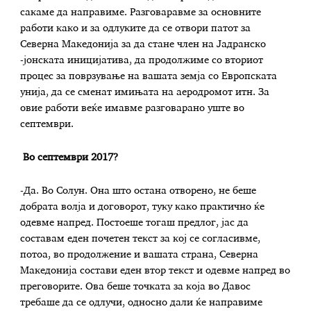
сакаме да направиме. Разговаравме за основните
работи како и за одлуките да се отвори патот за
Северна Македонија за да стане член на Јадранско
-јонската иницијатива, да продолжиме со вториот
процес за поврзување на вашата земја со Европската
унија, да се сменат имињата на аеродромот итн. За
овие работи веќе имавме разговарано уште во
септември.
Во септември 2017?
-Да. Во Солун. Она што остана отворено, не беше
добрата волја и договорот, туку како практично ќе
одевме напред. Постоеше тогаш предлог, јас да
составам еден почетен текст за кој се согласивме,
потоа, во продолжение и вашата страна, Северна
Македонија состави еден втор текст и одевме напред во
преговорите. Ова беше точката за која во Давос
требаше да се одлучи, односно дали ќе направиме