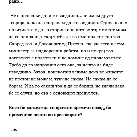
рано…
-Не е прашање дали е изводливо. Јас имам друга
теорија, како да направам да е изводливо. Односно ако
политиката е да го сториш она што во тој момент може
да се направи, некој треба да го има подготвено тоа.
Според тоа, и Договорот од Преспа, еве јас сега не сум
министер за надворешни работи, но и покрај тоа
договорот е подготвен и ќе помине од парламентите.
Треба да го направиш сето ова, за нешто да биде
изводливо. Затоа, понекогаш велиме дека во животот
не постои не можам, туку не сакам. Не сакам да се
борам. И да го сакаш тоа и да се бориш, не значи дека
ќе се случи, но ова е основниот предуслов.
Кога би можеле да го вратите времето назад, би
промениле нешто во преговорите?
-Не.