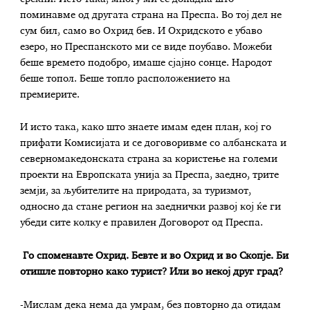
поминавме од другата страна на Преспа. Во тој дел не
сум бил, само во Охрид бев. И Охридското е убаво
езеро, но Преспанското ми се виде поубаво. Можеби
беше времето подобро, имаше сјајно сонце. Народот
беше топол. Беше топло расположението на
премиерите.
И исто така, како што знаете имам еден план, кој го
прифати Комисијата и се договоривме со албанската и
северномакедонската страна за користење на големи
проекти на Европската унија за Преспа, заедно, трите
земји, за љубителите на природата, за туризмот,
односно да стане регион на заеднички развој кој ќе ги
убеди сите колку е правилен Договорот од Преспа.
Го споменавте Охрид. Бевте и во Охрид и во Скопје. Би
отишле повторно како турист? Или во некој друг град?
-Мислам дека нема да умрам, без повторно да отидам