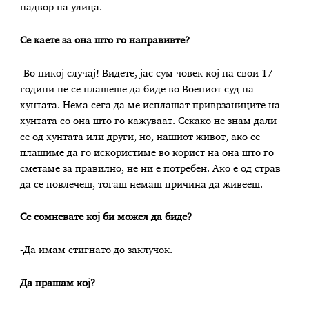
надвор на улица.
Се каете за она што го направивте?
-Во никој случај! Видете, јас сум човек кој на свои 17
години не се плашеше да биде во Воениот суд на
хунтата. Нема сега да ме исплашат приврзаниците на
хунтата со она што го кажуваат. Секако не знам дали
се од хунтата или други, но, нашиот живот, ако се
плашиме да го искористиме во корист на она што го
сметаме за правилно, не ни е потребен. Ако е од страв
да се повлечеш, тогаш немаш причина да живееш.
Се сомневате кој би можел да биде?
-Да имам стигнато до заклучок.
Да прашам кој?