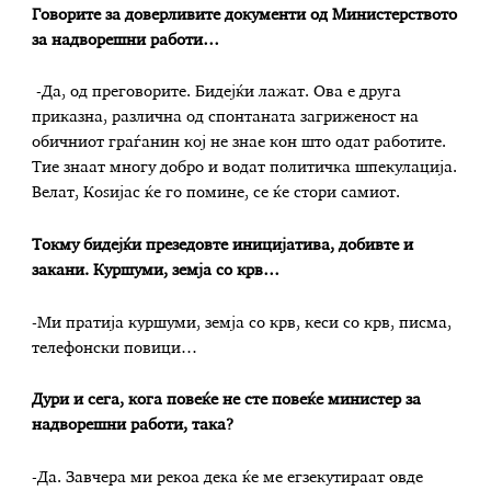
Говорите за доверливите документи од Министерството
за надворешни работи…
-Да, од преговорите. Бидејќи лажат. Ова е друга
приказна, различна од спонтаната загриженост на
обичниот граѓанин кој не знае кон што одат работите.
Тие знаат многу добро и водат политичка шпекулација.
Велат, Коѕијас ќе го помине, се ќе стори самиот.
Токму бидејќи презедовте иницијатива, добивте и
закани. Куршуми, земја со крв…
-Ми пратија куршуми, земја со крв, кеси со крв, писма,
телефонски повици…
Дури и сега, кога повеќе не сте повеќе министер за
надворешни работи, така?
-Да. Завчера ми рекоа дека ќе ме егзекутираат овде