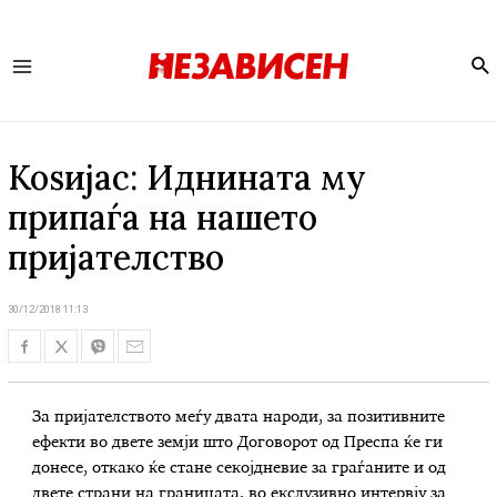
Se
Main
Menu
Коѕијас: Иднината му
припаѓа на нашето
пријателство
30/12/2018 11:13
За пријателството меѓу двата народи, за позитивните
ефекти во двете земји што Договорот од Преспа ќе ги
донесе, откако ќе стане секојдневие за граѓаните и од
двете страни на границата, во екслузивно интервју за