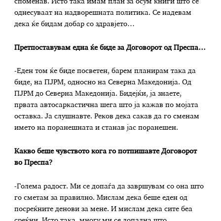
споменав. Исто така имам план за осум книги што се
однесуваат на надворешната политика. Се надевам
дека ќе бидам добар со здравјето…
Претпоставувам една ќе биде за Договорот од Преспа…
-Еден том ќе биде посветен, барем планирам така да
биде, на ПЈРМ, односно на Северна Македонија. Од
ПЈРМ до Северна Македонија. Бидејќи, ја знаете,
првата автосаркастична шега што ја кажав по мојата
оставка. Ја слушнавте. Реков дека сакав да го сменам
името на поранешната и станав јас поранешен.
Какво беше чувството кога го потпишавте Договорот
во Преспа?
-Голема радост. Ми се допаѓа да завршувам со она што
го сметам за правилно. Мислам дека беше еден од
посреќните денови за мене. И мислам дека сите беа
среќни. Исто така, многу ми се допадна што