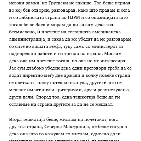
негови рамки, но Груевски не сакаше. Тоа беше период
во кој бев отворен, разговарав, како што правам и сега
и со албанската страна во ПЈРМ и со опозицијата што
тогаш беше Заев и морам да ви кажам дека тоа,
бесмислено, ѝ пречеше на тогашната американска
администрација, и сакаа да ме убедат да не разговарам
со сите во вашата земја, туку само со министерот за
надворешни работи и ги тргнав на страна. Мислам
дека ова им пречеше тогаш, но ова не ме интересира.
Јас сум длабоко убеден дека едни преговори треба да се
водат директно меѓу две држави и колку повеќе страни
се плеткаат, толку потешко станува, другите што се
мешаат имаат други критериуми, други размислувања,
други цели. Според тоа, една тешкотија беше да ги
оставиме на страна другите за да не се мешаат.
Втора тешкотија беше, мислам на почетокот, кога
другата страна, Северна Македонија, не беше сигурна
дека она што го кажувам го мислам, односно дали