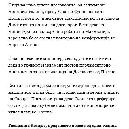
Открива како течеле преговорите, од септември
минатата година, преку Давос и Сунио, па се до
Преспа, кога тој и неговиот македонски колега Никола
Димитров го потпишаа договорот. Вели дека со
министерот за надворешни работи на Македонија,
веројатно ќе се сретнат повторно на конференција во
март во Атина.
Иако повеќе не е министер, сепак, уште е оптимист
дека во грчкиот Парламент постои парламентарно
мнозинство за ратификација на Договорот од Преспа.
Вели дека нема да умре пред уште еднаш да ја посети
нашата земја и да биде „насмеан минувач низ улиците
на Скопје“. Притоа открива дека Скопје го преферира
со снег, а доколку беше помлад и ако имаше пари ќе
купел плац во Преспа.
Господине Коѕијас, пред нешто повеќе од една година