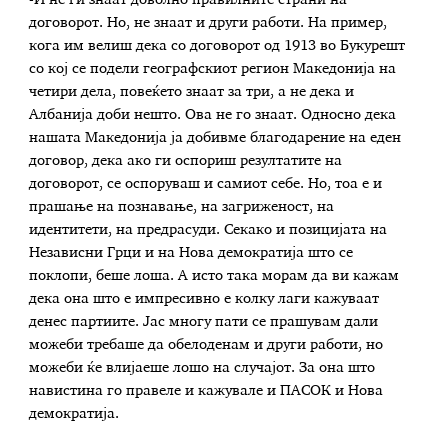
договорот. Но, не знаат и други работи. На пример,
кога им велиш дека со договорот од 1913 во Букурешт
со кој се подели географскиот регион Македонија на
четири дела, повеќето знаат за три, а не дека и
Албанија доби нешто. Ова не го знаат. Односно дека
нашата Македонија ја добивме благодарение на еден
договор, дека ако ги оспориш резултатите на
договорот, се оспоруваш и самиот себе. Но, тоа е и
прашање на познавање, на загриженост, на
идентитети, на предрасуди. Секако и позицијата на
Независни Грци и на Нова демократија што се
поклопи, беше лоша. А исто така морам да ви кажам
дека она што е импресивно е колку лаги кажуваат
денес партиите. Јас многу пати се прашувам дали
можеби требаше да обелоденам и други работи, но
можеби ќе влијаеше лошо на случајот. За она што
навистина го правеле и кажувале и ПАСОК и Нова
демократија.