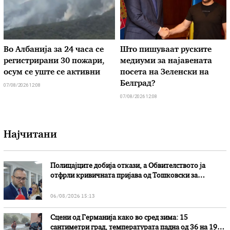
Во Албанија за 24 часа се
Што пишуваат руските
регистрирани 30 пожари,
медиуми за најавената
осум се уште се активни
посета на Зеленски на
Белград?
07/08/2026 12:08
07/08/2026 12:08
Најчитани
Полицајците добија откази, а Обвителството ја
отфрли кривичната пријава од Тошковски за
наводни злоупотреби
06/08/2026 15:13
Сцени од Германија како во сред зима: 15
сантиметри град, температурата падна од 36 на 19