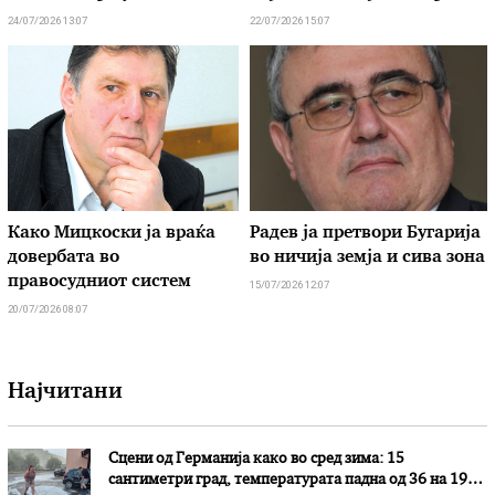
24/07/2026 13:07
22/07/2026 15:07
Како Мицкоски ја враќа
Радев ја претвори Бугарија
довербата во
во ничија земја и сива зона
правосудниот систем
15/07/2026 12:07
20/07/2026 08:07
Најчитани
Сцени од Германија како во сред зима: 15
сантиметри град, температурата падна од 36 на 19