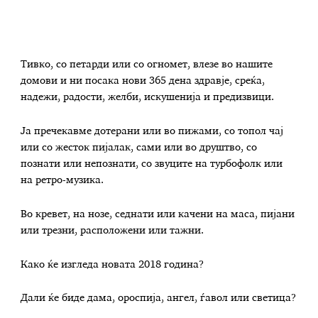
Тивко, со петарди или со огномет, влезе во нашите
домови и ни посака нови 365 дена здравје, среќа,
надежи, радости, желби, искушенија и предизвици.
Ја пречекавме дотерани или во пижами, со топол чај
или со жесток пијалак, сами или во друштво, со
познати или непознати, со звуците на турбофолк или
на ретро-музика.
Во кревет, на нозе, седнати или качени на маса, пијани
или трезни, расположени или тажни.
Како ќе изгледа новата 2018 година?
Дали ќе биде дама, ороспија, ангел, ѓавол или светица?