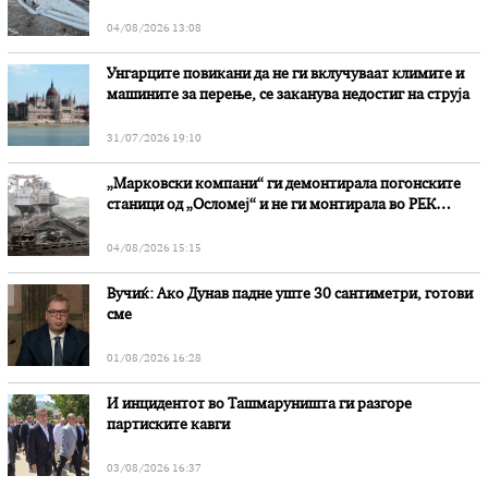
степени
04/08/2026 13:08
Унгарците повикани да не ги вклучуваат климите и
машините за перење, се заканува недостиг на струја
31/07/2026 19:10
„Марковски компани“ ги демонтирала погонските
станици од „Осломеј“ и не ги монтирала во РЕК
„Битола“, стои во вештачењето на обвинителството
04/08/2026 15:15
Вучиќ: Ако Дунав падне уште 30 сантиметри, готови
сме
01/08/2026 16:28
И инцидентот во Ташмаруништa ги разгоре
партиските кавги
03/08/2026 16:37