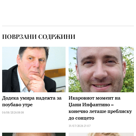
ПОВРЗАНИ СОДРЖИНИ
Додека умира надежта за
Икаровиот момент на
поубаво утре
Џани Инфантино –
конечно леташе преблиску
06/08/2026 08:08
до сонцето
31/07/2026 21:07