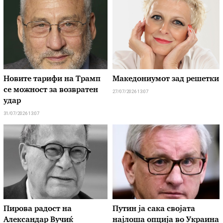
Новите тарифи на Трамп
Македониумот зад решетки
се можност за возвратен
27/07/2026 13:07
удар
31/07/2026 13:07
Пирова радост на
Путин ја сака својата
Александар Вучиќ
најлоша опција во Украина