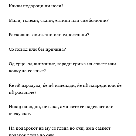
Какви подароци ни носи?
Мали, големи, скапи, евтини или симболични?
Раскошно завиткани или едноставни?
Со повод или без причина?
Од срце, од внимание, заради грижа на совест или
колку да се каже?
Ќе нѐ израдува, ќе нѐ изненади, ќе нѐ навреди или ќе
нѐ расплаче?
Никој наводно, не сака, ама сите се надеваат или
очекуваат.
На подарокот не му се гледа во очи, ама самиот
подарок гледа во очи.