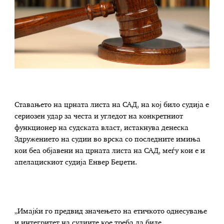
Ставањето на црната листа на САД, на кој било судија е
сериозен удар за честа и угледот на конкретниот
функционер на судската власт, истакнува денеска
Здружението на судии во врска со последните имиња
кои беа објавени на црната листа на САД, меѓу кои е и
апелацискиот судија Енвер Беџети.
„Имајќи го предвид значењето на етичкото однесување
и интегритет на судиите кое треба да биде