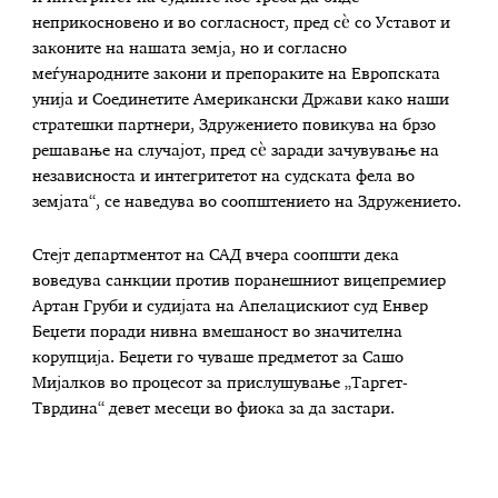
неприкосновено и во согласност, пред сѐ со Уставот и
законите на нашата земја, но и согласно
меѓународните закони и препораките на Европската
унија и Соединетите Американски Држави како наши
стратешки партнери, Здружението повикува на брзо
решавање на случајот, пред сѐ заради зачувување на
независноста и интегритетот на судската фела во
земјата“, се наведува во соопштението на Здружението.
Стејт департментот на САД вчера соопшти дека
воведува санкции против поранешниот вицепремиер
Артан Груби и судијата на Апелацискиот суд Енвер
Беџети поради нивна вмешаност во значителна
корупција. Беџети го чуваше предметот за Сашо
Мијалков во процесот за прислушување „Таргет-
Тврдина“ девет месеци во фиока за да застари.