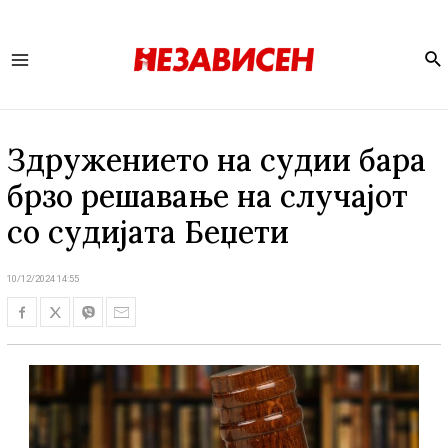
Se
Main
Menu
Здружението на судии бара
брзо решавање на случајот
со судијата Беџети
10/12/2024 14:55