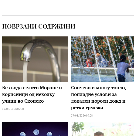
ПОВРЗАНИ СОДРЖИНИ
Без вода селото Моране и
Сончево и многу топло,
корисници од неколку
попладне услови за
улици во Скопско
локален пороен дожд и
ретки грмежи
07/08/2026 07:08
07/08/2026 07:08