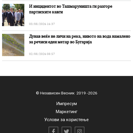
И инцидентот во Ташмаруништa ги разгоре
партиските кавги
03/08/2026 16:37
Дунав веќе не личи на река, нивото на вода намалено
за речиси еден метар во Бугарија
02/08/2026 08:57
© Независен Весник 2019 -2026
Импресум
Маркетинг
Услови за користење