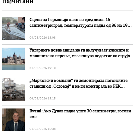
Најчитани
Сцени од Германија како во сред зима: 15
сантиметри град, температурата падна од 36 на 19
степени
04/08/2026 13:08
Унгарците повикани да не ги вклучуваат климите и
машините за перење, се заканува недостиг на струја
31/07/2026 19:10
„Марковски компани“ ги демонтирала погонските
станици од „Осломеј“ и не ги монтирала во РЕК
„Битола“, стои во вештачењето на обвинителството
04/08/2026 15:15
Вучиќ: Ако Дунав падне уште 30 сантиметри, готови
сме
01/08/2026 16:28