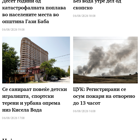
Десет години од
Без вода утре дел од
катастрофалната поплава
скопско
во населените места во
06/08/2026 18:08
општина Гази Баба
06/08/2026 19:08
Се санираат повеќе детски
ЦУК: Регистрирани се
игралишта, спортски
осум пожари на отворено
терени и урбана опрема
до 13 часот
низ Кисела Вода
06/08/2026 16:08
06/08/2026 17:08