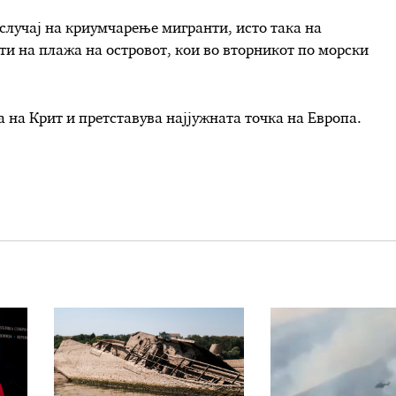
 случај на криумчарење мигранти, исто така на
нти на плажа на островот, кои во вторникот по морски
а на Крит и претставува најјужната точка на Европа.