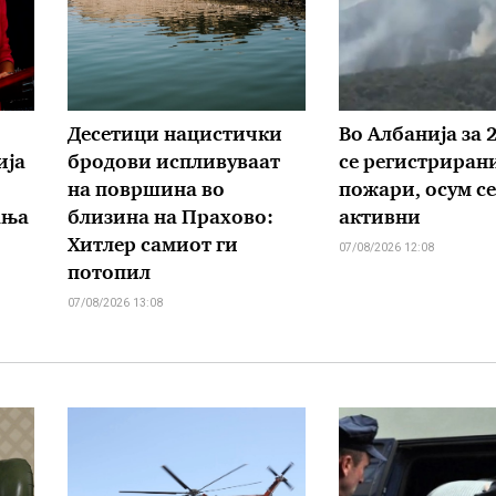
Десетици нацистички
Во Албанија за 
ија
бродови испливуваат
се регистрирани
на површина во
пожари, осум се
ања
близина на Прахово:
активни
Хитлер самиот ги
07/08/2026 12:08
потопил
07/08/2026 13:08