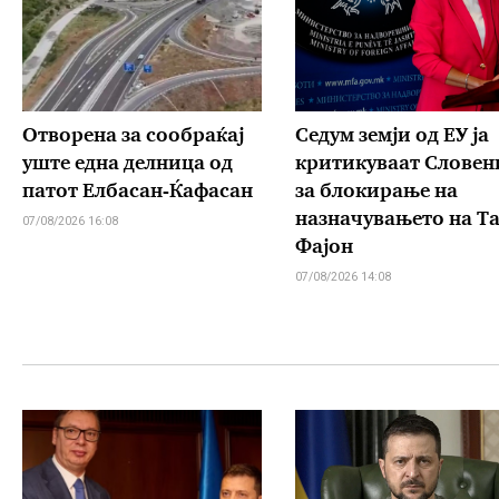
Отворена за сообраќај
Седум земји од ЕУ ја
уште една делница од
критикуваат Словен
патот Елбасан-Ќафасан
за блокирање на
назначувањето на Т
07/08/2026 16:08
Фајон
07/08/2026 14:08