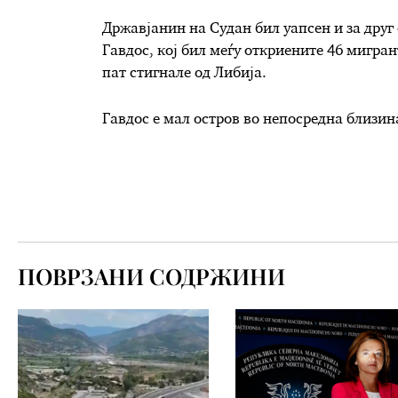
Државјанин на Судан бил уапсен и за друг
Гавдос, кој бил меѓу откриените 46 мигра
пат стигнале од Либија.
Гавдос е мал остров во непосредна близин
ПОВРЗАНИ СОДРЖИНИ