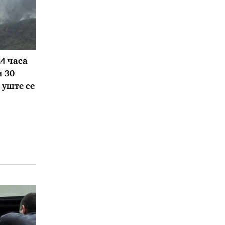
24 часа
 30
 уште се