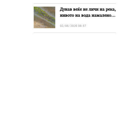
злоупотреби
Дунав веќе не личи на река,
нивото на вода намалено
за речиси еден метар во
02/08/2026 08:57
Бугарија