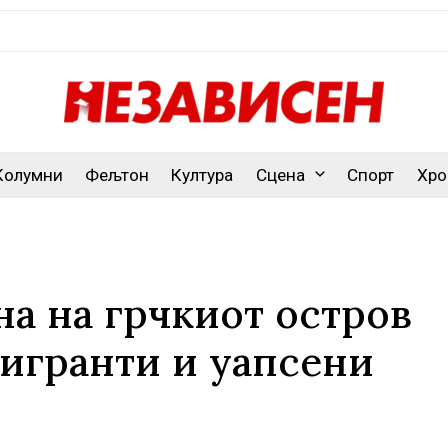
Колумни
Фељтон
Култура
Сцена
Спорт
Хро
на на грчкиот остров
мигранти и уапсени