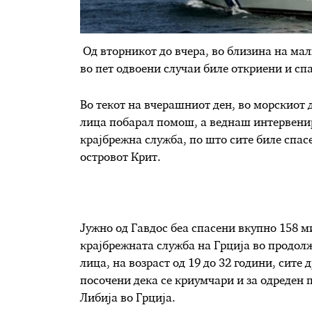
Од вторникот до вчера, во близина на мали
во пет одвоени случаи биле откриени и сп
Во текот на вчерашниот ден, во морскиот д
лица побарал помош, а веднаш интервенир
крајбрежна служба, по што сите биле спас
островот Крит.
Jужно од Гавдос беа спасени вкупно 158 ми
крајбрежната служба на Грција во продол
лица, на возраст од 19 до 32 години, сите
посочени дека се криумчари и за одреден 
Либија во Грција.