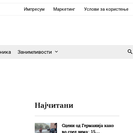
Импресум
Маркетинг
Услови за користење
Se
ника
Занимливости
Најчитани
Сцени од Германија како
во сред зима: 15