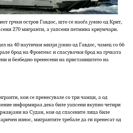
от грчки остров Гавдос, што се наоѓа јужно од Крит,
асени 270 мигранти, а уапсени петмина криумчари.
ел на 40 наутички милји јужно од Гавдос, чамец со 66
але брод на Фронтекс и спасувачки брод на грчката
ени и безбедно пренесени на пристаништето на
гранти, кои се пренесувале со три чамци, а од
жение информираа дека биле уапсени вкупно четири
 државјани на Судан, кои од спасените лица биле
паричен износ, мигрантите требале да ги пренесат од