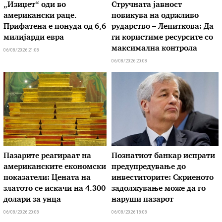
„Изиџет“ оди во
Стручната јавност
американски раце.
повикува на одржливо
Прифатена е понуда од 6,6
рударство – Лепиткова: Да
милијарди евра
ги користиме ресурсите со
максимална контрола
06/08/2026 21:08
06/08/2026 20:08
Пазарите реагираат на
Познатиот банкар испрати
американските економски
предупредување до
показатели: Цената на
инвеститорите: Скриеното
златото се искачи на 4.300
задолжување може да го
долари за унца
наруши пазарот
06/08/2026 20:08
06/08/2026 18:08