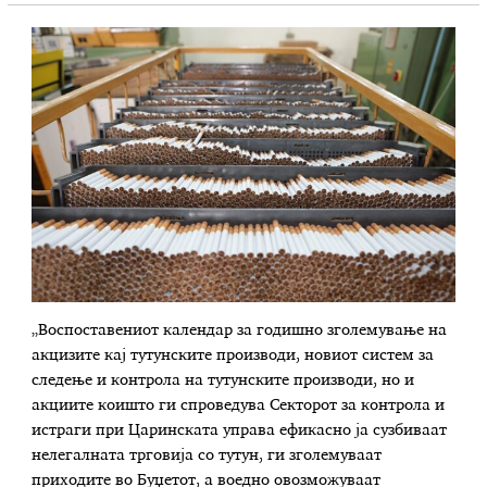
„Воспоставениот календар за годишно зголемување на
акцизите кај тутунските производи, новиот систем за
следење и контрола на тутунските производи, но и
акциите коишто ги спроведува Секторот за контрола и
истраги при Царинската управа ефикасно ја сузбиваат
нелегалната трговија со тутун, ги зголемуваат
приходите во Буџетот, а воедно овозможуваат