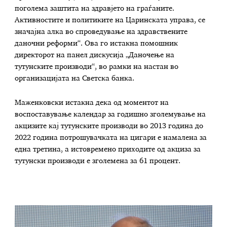
поголема заштита на здравјето на граѓаните.
Активностите и политиките на Царинската управа, се
значајна алка во спроведување на здравствените
даночни реформи“. Ова го истакна помошник
директорот на панел дискусија „Даночење на
тутунските производи“, во рамки на настан во
организацијата на Светска банка.
Маженковски истакна дека од моментот на
воспоставување календар за годишно зголемување на
акцизите кај тутунските производи во 2013 година до
2022 година потрошувачката на цигари е намалена за
една третина, а истовремено приходите од акциза за
тутунски производи е зголемена за 61 процент.