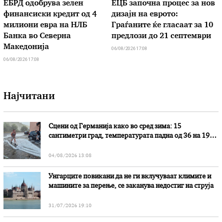
ЕБРД одобрува зелен
ЕЦБ започна процес за нов
финансиски кредит од 4
дизајн на еврото:
милиони евра на НЛБ
Граѓаните ќе гласаат за 10
Банка во Северна
предлози до 21 септември
Македонија
06/08/2026 17:08
06/08/2026 17:08
Најчитани
Сцени од Германија како во сред зима: 15
сантиметри град, температурата падна од 36 на 19
степени
04/08/2026 13:08
Унгарците повикани да не ги вклучуваат климите и
машините за перење, се заканува недостиг на струја
31/07/2026 19:10