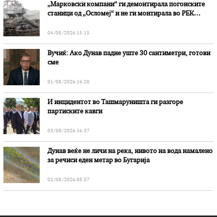
„Марковски компани“ ги демонтирала погонските
станици од „Осломеј“ и не ги монтирала во РЕК
„Битола“, стои во вештачењето на обвинителството
04/08/2026 15:15
Вучиќ: Ако Дунав падне уште 30 сантиметри, готови
сме
01/08/2026 16:28
И инцидентот во Ташмаруништa ги разгоре
партиските кавги
03/08/2026 16:37
Дунав веќе не личи на река, нивото на вода намалено
за речиси еден метар во Бугарија
02/08/2026 08:57