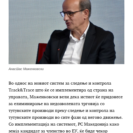
Анастас Маженковски
Во однос на новиот систем за следење и контрола
Track&Trace што ќе се имплементира од страна на
управата, Маженковски вели дека истиот ќе придонесе
за елиминирање на недозволената трговија со
тутунските производи преку следење и контрола на
тутунските производи во сите фази од негово движење.
Со имплементација на системот, РС Македонија како
земја кандидат за членство во ЕУ, ќе биде чекор