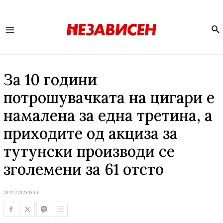
Se
Main
Menu
За 10 години
потрошувачката на цигари е
намалена за една третина, а
приходите од акциза за
тутунски производи се
зголемени за 61 отсто
20/11/2023 16:06