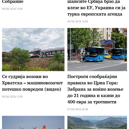
Собрание
шансите Србија брзо да
влезе во ЕУ, Украина си ја
08/08/2026 15:08
турка европската агенда
08/08/2026 14:08
Се судрија возови во
Построги сообраќајни
Хрватска – машиновозачот
правила во Црна Гора:
потешко повреден (видео)
Забрана за ноќно возење
до 21 година и казни до
08/08/2026 12:08
400 евра за тротинети
07/08/2026 20:08