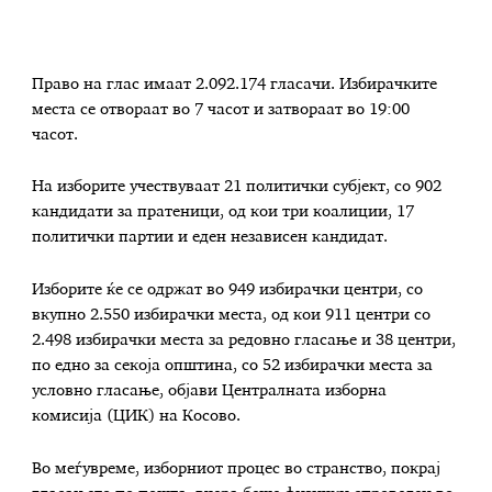
Право на глас имаат 2.092.174 гласачи. Избирачките
места се отвораат во 7 часот и затвораат во 19:00
часот.
На изборите учествуваат 21 политички субјект, со 902
кандидати за пратеници, од кои три коалиции, 17
политички партии и еден независен кандидат.
Изборите ќе се одржат во 949 избирачки центри, со
вкупно 2.550 избирачки места, од кои 911 центри со
2.498 избирачки места за редовно гласање и 38 центри,
по едно за секоја општина, со 52 избирачки места за
условно гласање, објави Централната изборна
комисија (ЦИК) на Косово.
Во меѓувреме, изборниот процес во странство, покрај