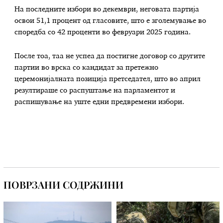
На последните избори во декември, неговата партија
освои 51,1 процент од гласовите, што е зголемување во
споредба со 42 проценти во февруари 2025 година.
После тоа, таа не успеа да постигне договор со другите
партии во врска со кандидат за претежно
церемонијалната позиција претседател, што во април
резултираше со распуштање на парламентот и
распишување на уште едни предвремени избори.
ПОВРЗАНИ СОДРЖИНИ