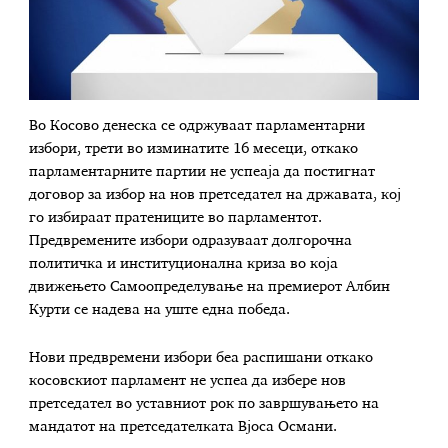
Во Косово денеска се одржуваат парламентарни
избори, трети во изминатите 16 месеци, откако
парламентарните партии не успеаја да постигнат
договор за избор на нов претседател на државата, кој
го избираат пратениците во парламентот.
Предвремените избори одразуваат долгорочна
политичка и институционална криза во која
движењето Самоопределување на премиерот Албин
Курти се надева на уште една победа.
Нови предвремени избори беа распишани откако
косовскиот парламент не успеа да избере нов
претседател во уставниот рок по завршувањето на
мандатот на претседателката Вјоса Османи.