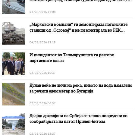
сантиметри град, температурата падна од 36 на 19
степени
04/08/2026 13:08
„Марковски компани“ ги демонтирала погонските
станици од „Осломеј“ и не ги монтирала во РЕК
„Битола“, стои во вештачењето на обвинителството
04/08/2026 15:15
И инцидентот во Ташмаруништa ги разгоре
партиските кавги
03/08/2026 16:37
Дунав веќе не личи на река, нивото на вода намалено
за речиси еден метар во Бугарија
02/08/2026 08:57
Двајца државјани на Србија се тешко повредени во
сообраќајката на патот Прилеп-Битола
05/08/2026 13:37