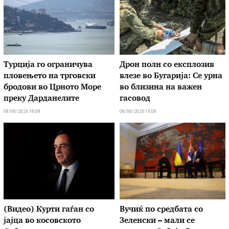
Турција го ограничува
Дрон полн со експлозив
пловењето на трговски
влезе во Бугарија: Се урна
бродови во Црното Море
во близина на важен
преку Дарданелите
гасовод
08/08/2026 18:08
08/08/2026 16:08
(Видео) Курти гаѓан со
Вучиќ по средбата со
јајца во косовското
Зеленски – мали се