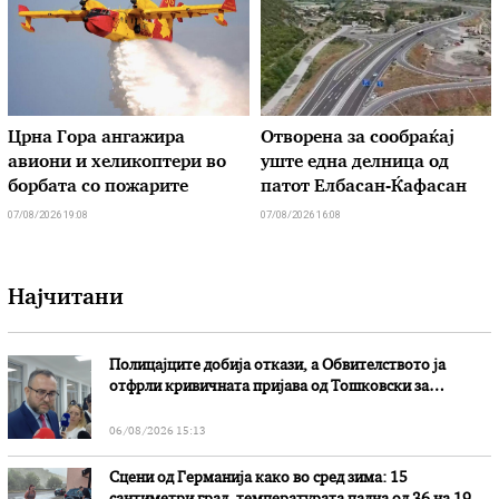
Црна Гора ангажира
Отворена за сообраќај
авиони и хеликоптери во
уште една делница од
борбата со пожарите
патот Елбасан-Ќафасан
07/08/2026 19:08
07/08/2026 16:08
Најчитани
Полицајците добија откази, а Обвителството ја
отфрли кривичната пријава од Тошковски за
наводни злоупотреби
06/08/2026 15:13
Сцени од Германија како во сред зима: 15