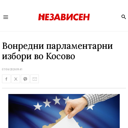
Se
Main
Menu
Вонредни парламентарни
избори во Косово
07/06/2026 09:41