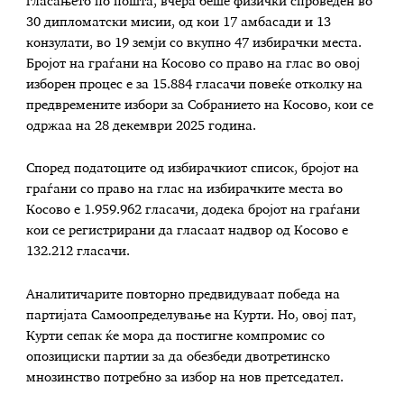
гласањето по пошта, вчера беше физички спроведен во
30 дипломатски мисии, од кои 17 амбасади и 13
конзулати, во 19 земји со вкупно 47 избирачки места.
Бројот на граѓани на Косово со право на глас во овој
изборен процес е за 15.884 гласачи повеќе отколку на
предвремените избори за Собранието на Косово, кои се
одржаа на 28 декември 2025 година.
Според податоците од избирачкиот список, бројот на
граѓани со право на глас на избирачките места во
Косово е 1.959.962 гласачи, додека бројот на граѓани
кои се регистрирани да гласаат надвор од Косово е
132.212 гласачи.
Аналитичарите повторно предвидуваат победа на
партијата Самоопределување на Курти. Но, овој пат,
Курти сепак ќе мора да постигне компромис со
опозициски партии за да обезбеди двотретинско
мнозинство потребно за избор на нов претседател.