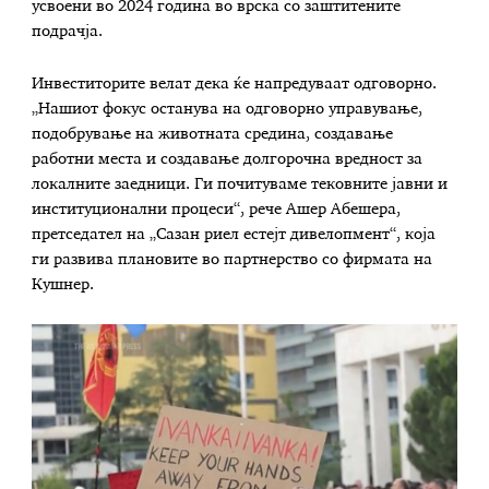
усвоени во 2024 година во врска со заштитените
подрачја.
Инвеститорите велат дека ќе напредуваат одговорно.
„Нашиот фокус останува на одговорно управување,
подобрување на животната средина, создавање
работни места и создавање долгорочна вредност за
локалните заедници. Ги почитуваме тековните јавни и
институционални процеси“, рече Ашер Абешера,
претседател на „Сазан риел естејт дивелопмент“, која
ги развива плановите во партнерство со фирмата на
Кушнер.