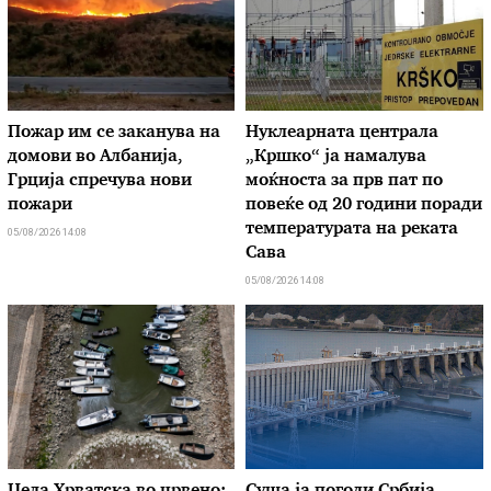
Пожар им се заканува на
Нуклеарната централа
домови во Албанија,
„Кршко“ ја намалува
Грција спречува нови
моќноста за прв пат по
пожари
повеќе од 20 години поради
температурата на реката
05/08/2026 14:08
Сава
05/08/2026 14:08