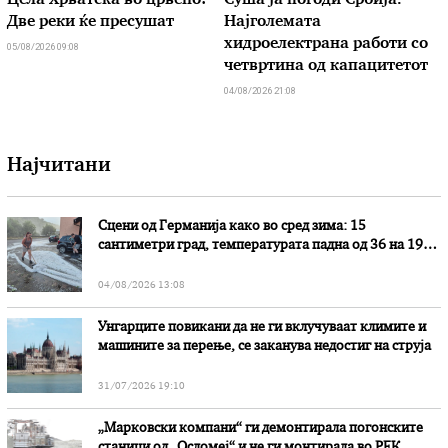
Цела Хрватска во црвено:
Суша ја погоди Србија.
Две реки ќе пресушат
Најголемата
хидроелектрана работи со
05/08/2026 09:08
четвртина од капацитетот
04/08/2026 21:08
Најчитани
Сцени од Германија како во сред зима: 15
сантиметри град, температурата падна од 36 на 19
степени
04/08/2026 13:08
Унгарците повикани да не ги вклучуваат климите и
машините за перење, се заканува недостиг на струја
31/07/2026 19:10
„Марковски компани“ ги демонтирала погонските
станици од „Осломеј“ и не ги монтирала во РЕК