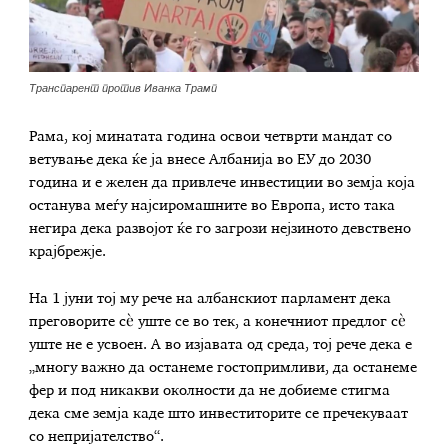
Транспарент против Иванка Трамп
Рама, кој минатата година освои четврти мандат со
ветување дека ќе ја внесе Албанија во ЕУ до 2030
година и е желен да привлече инвестиции во земја која
останува меѓу најсиромашните во Европа, исто така
негира дека развојот ќе го загрози нејзиното девствено
крајбрежје.
На 1 јуни тој му рече на албанскиот парламент дека
преговорите сѐ уште се во тек, а конечниот предлог сè
уште не е усвоен. А во изјавата од среда, тој рече дека е
„многу важно да останеме гостопримливи, да останеме
фер и под никакви околности да не добиеме стигма
дека сме земја каде што инвеститорите се пречекуваат
со непријателство“.