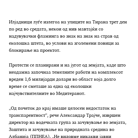
Илјадници луѓе излегоа на улиците на Тирана трет ден
по ред во средата, некои од нив мавтајќи со
надувувачки фламинга во знак на знак на страв од
еколошка штета, во услови на зголемени повици за
блокирање на проектот.
Протести се планирани и на југот од земјата, каде што
неодамна започнаа темелните работи на комплексот
вреден 1,6 милијарди долари во област која долго
време се сметаше за една од еколошки
најчувствителните во Медитеранот.
„Од почеток до крај имаше целосен недостаток на
транспарентност“, рече Александар Трајче, извршен
директор на водечката група за зачувување во земјата,
Заштита и зачувување на природната средина во
Албанија (ППНЕА). „Не видовме никакви јавни