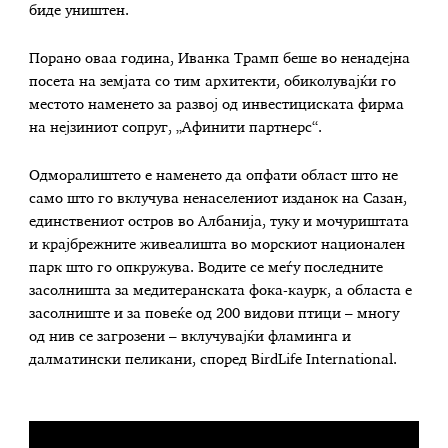
биде уништен.
Порано оваа година, Иванка Трамп беше во ненадејна
посета на земјата со тим архитекти, обиколувајќи го
местото наменето за развој од инвестициската фирма
на нејзиниот сопруг, „Афинити партнерс“.
Одморалиштето е наменето да опфати област што не
само што го вклучува ненаселениот изданок на Сазан,
единствениот остров во Албанија, туку и мочуриштата
и крајбрежните живеалишта во морскиот национален
парк што го опкружува. Водите се меѓу последните
засолништа за медитеранската фока-каурк, а областа е
засолниште и за повеќе од 200 видови птици – многу
од нив се загрозени – вклучувајќи фламинга и
далматински пеликани, според BirdLife International.