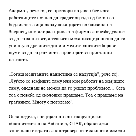
Алармот, рече тој, се претвори во јавен бес кога
работниците почнаа да градат ограда од бетон со
бодликава жица околу локацијата во близина на
Звернец, инсталираа приватна фирма за обезбедување
за да го заштитат, а тешката механизација почна да ги
уништува древните дини и медитеранските борови
шуми за да го расчистат просторот за пристапни
патишта.
„Тогаш мештаните навистина се налутија“, рече тој.
„Луѓето со земјиште таму или кои работат на земјиште
таму, одеднаш не можеа да го решат проблемот… Сега
тоа е повеќе од еколошко прашање. Тоа е прашање на
граѓаните. Многу е поголемо“.
Оваа недела, специјалното антикорупциско
обвинителство на Албанија, СПАК, објави дека
започнало истрага за контроверзните законски измени