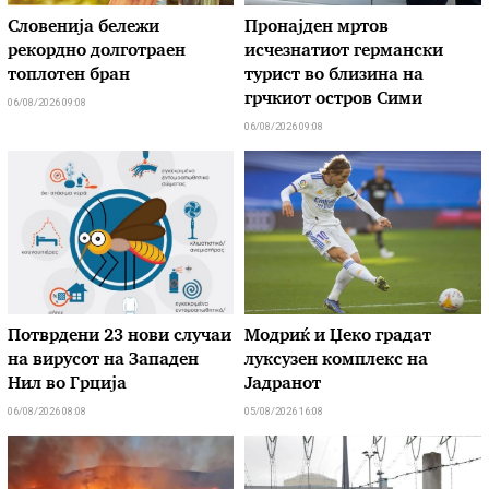
Словенија бележи
Пронајден мртов
рекордно долготраен
исчезнатиот германски
топлотен бран
турист во близина на
грчкиот остров Сими
06/08/2026 09:08
06/08/2026 09:08
Потврдени 23 нови случаи
Модриќ и Џеко градат
на вирусот на Западен
луксузен комплекс на
Нил во Грција
Јадранот
06/08/2026 08:08
05/08/2026 16:08