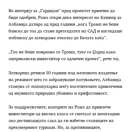
Во интервју за „Гардијан“ пред проектот првично да
биде одобрен, Рама откри дека интересот на Кушнер за
Албанија датира од пред години „кога Трамп не беше
блиску до тоа да стане претседател на САД и изгледаше
поблиску до затворање отколку до Белата куќа“.
„Тоа не беше поврзано со Трамп, туку со Џаред како
американски инвеститор со одличен проект“, рече тој.
Затворена речиси 50 години под железното владеење
на режимот што го забрануваше патувањето, Албанија
станува сè попопуларна меѓу посетителите привлечени
од нејзината природна убавина и прифатливост.
За поддржувачите, напорите на Рама да привлече
инвеститори од висока класа се сметаат за неопходни
ако дестинацијата сака да ги избегне стапиците на
прекумерниот туризам. Но, за противниците,