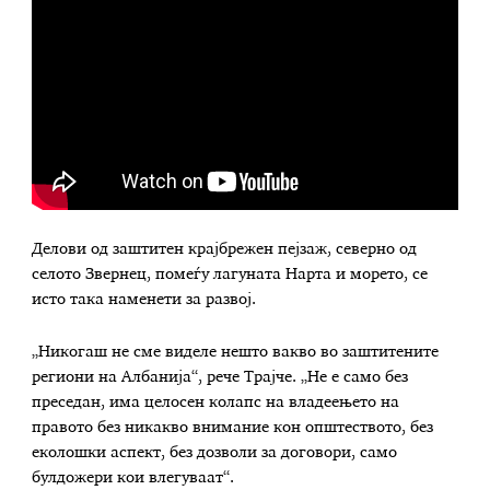
Делови од заштитен крајбрежен пејзаж, северно од
селото Звернец, помеѓу лагуната Нарта и морето, се
исто така наменети за развој.
„Никогаш не сме виделе нешто вакво во заштитените
региони на Албанија“, рече Трајче. „Не е само без
преседан, има целосен колапс на владеењето на
правото без никакво внимание кон општеството, без
еколошки аспект, без дозволи за договори, само
булдожери кои влегуваат“.