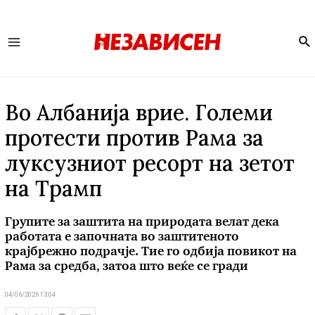
Se
Main
Menu
Во Албанија врие. Големи
протести против Рама за
луксузниот ресорт на зетот
на Трамп
Групите за заштита на природата велат дека
работата е започната во заштитеното
крајбрежно подрачје. Тие го одбија повикот на
Рама за средба, затоа што веќе се гради
04/06/2026 13:04