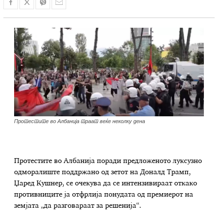
Протестите во Албанија траат веќе неколку дена
Протестите во Албанија поради предложеното луксузно
одморалиште поддржано од зетот на Доналд Трамп,
Џаред Кушнер, се очекува да се интензивираат откако
противниците ја отфрлија понудата од премиерот на
земјата „да разговараат за решенија“.