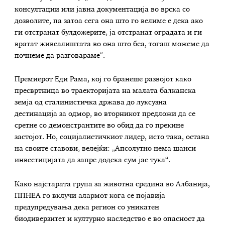
консултации или јавна документација во врска со
дозволите, па затоа сега она што го велиме е дека ако
ги отстранат булдожерите, ја отстранат оградата и ги
вратат живеалиштата во она што беа, тогаш можеме да
почнеме да разговараме“.
Премиерот Еди Рама, кој го бранеше развојот како
пресвртница во траекторијата на малата балканска
земја од сталинистичка држава до луксузна
дестинација за одмор, во вторникот предложи да се
сретне со демонстрантите во обид да го прекине
застојот. Но, социјалистичкиот лидер, исто така, остана
на своите ставови, велејќи: „Апсолутно нема шанси
инвестицијата да запре додека сум јас тука“.
Како најстарата група за животна средина во Албанија,
ППНЕА го вклучи алармот кога се појавија
предупредувања дека регион со уникатен
биодиверзитет и културно наследство е во опасност да