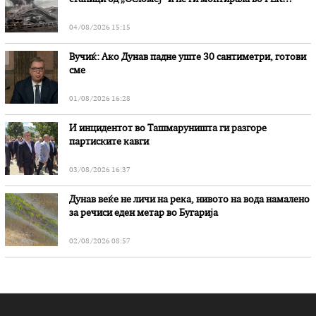
„Битола“, стои во вештачењето на обвинителството
04/08/2026 15:15
Вучиќ: Ако Дунав падне уште 30 сантиметри, готови
сме
01/08/2026 16:28
И инцидентот во Ташмаруништa ги разгоре
партиските кавги
03/08/2026 16:37
Дунав веќе не личи на река, нивото на вода намалено
за речиси еден метар во Бугарија
02/08/2026 08:57