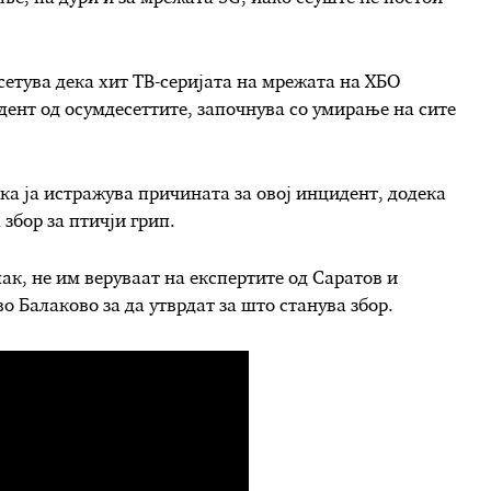
сетува дека хит ТВ-серијата на мрежата на ХБО
дент од осумдесеттите, започнува со умирање на сите
ка ја истражува причината за овој инцидент, додека
 збор за птичји грип.
к, не им веруваат на експертите од Саратов и
о Балаково за да утврдат за што станува збор.