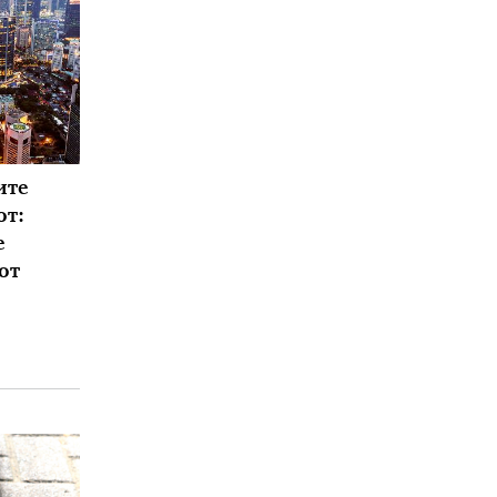
ите
от:
е
от