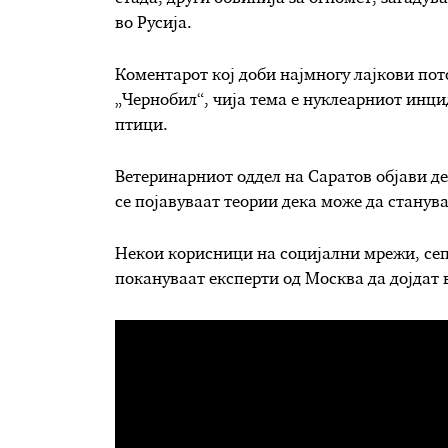
во Русија.
Коментарот кој доби најмногу лајкови пот
„Чернобил“, чија тема е нуклеарниот инци
птици.
Ветеринарниот оддел на Саратов објави де
се појавуваат теории дека може да станува
Некои корисници на социјални мрежи, сепа
покануваат експерти од Москва да дојдат в