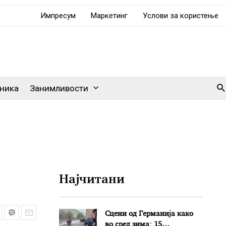
Импресум
Маркетинг
Услови за користење
Se
ника
Занимливости
Најчитани
Сцени од Германија како
во сред зима: 15