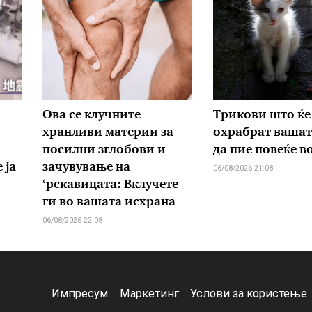
Ова се клучните
Трикови што ќе 
хранливи материи за
охрабрат вашат
посилни зглобови и
да пие повеќе в
 ја
зачувување на
06/08/2026 21:08
‘рскавицата: Вклучете
ги во вашата исхрана
06/08/2026 22:08
Импресум
Маркетинг
Услови за користење