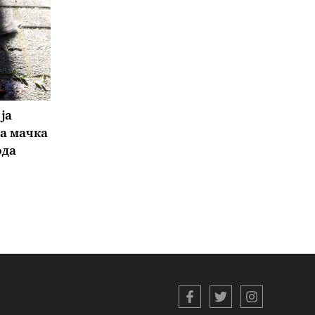
ја
а мачка
ода