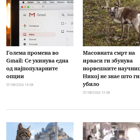
Голема промена во
Масовната смрт на
Gmail: Се укинува една
ирваси ги збунува
од најпопуларните
норвешките научни
опции
Никој не знае што ги
убило
07/08/2026 14:08
07/08/2026 13:08