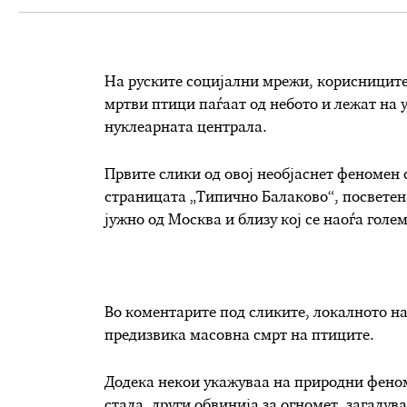
На руските социјални мрежи, корисниците 
мртви птици паѓаат од небото и лежат на 
нуклеарната централа.
Првите слики од овој необјаснет феномен 
страницата „Типично Балаково“, посветена
јужно од Москва и близу кој се наоѓа голе
Во коментарите под сликите, локалното на
предизвика масовна смрт на птиците.
Додека некои укажуваа на природни феном
стада, други обвинија за огномет, загадув