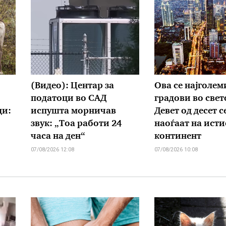
(Видео): Центар за
Ова се најголем
податоци во САД
градови во свет
ци:
испушта морничав
Девет од десет с
звук: „Тоа работи 24
наоѓаат на исти
часа на ден“
континент
07/08/2026 12:08
07/08/2026 10:08