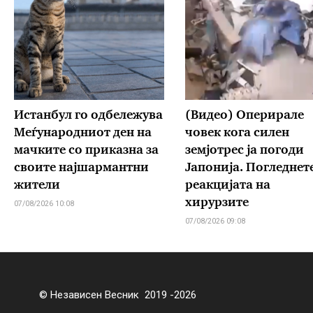
Истанбул го одбележува
(Видео) Оперирале
Меѓународниот ден на
човек кога силен
мачките со приказна за
земјотрес ја погоди
своите најшармантни
Јапонија. Погледнете
жители
реакцијата на
хирурзите
07/08/2026 10:08
07/08/2026 09:08
© Независен Весник 2019 -2026