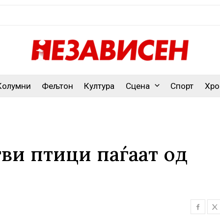
Колумни
Фељтон
Култура
Сцена
Спорт
Хро
тви птици паѓаат од