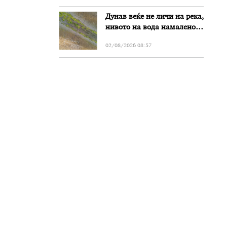
Дунав веќе не личи на река,
нивото на вода намалено
за речиси еден метар во
02/08/2026 08:57
Бугарија