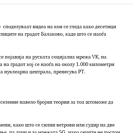
споделуваат видеа на кои се гледа како десетици
улиците на градот Балаково, каде што се наоѓа
се појавија на руската социјална мрежа VK, на
 на градот кој се наоѓа на околу 1.000 километри
ма нуклеарна централа, пренесува РТ.
селение навело бројни теории за тоа штоможе да
ени, како што се силни ветрови или судир на две
ање, па дури и за мрежата 5G, иако сеуште не постои