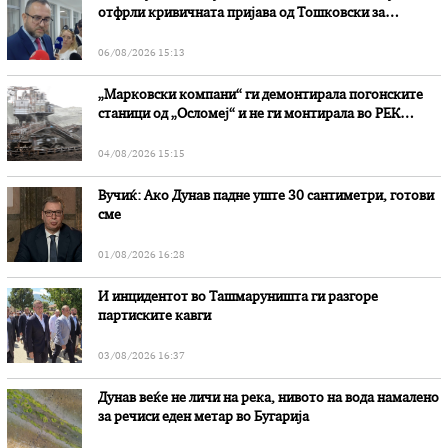
отфрли кривичната пријава од Тошковски за
наводни злоупотреби
06/08/2026 15:13
„Марковски компани“ ги демонтирала погонските
станици од „Осломеј“ и не ги монтирала во РЕК
„Битола“, стои во вештачењето на обвинителството
04/08/2026 15:15
Вучиќ: Ако Дунав падне уште 30 сантиметри, готови
сме
01/08/2026 16:28
И инцидентот во Ташмаруништa ги разгоре
партиските кавги
03/08/2026 16:37
Дунав веќе не личи на река, нивото на вода намалено
за речиси еден метар во Бугарија