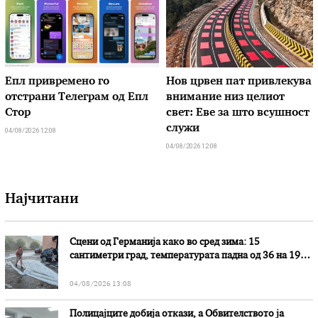
Епл привремено го
Нов црвен пат привлекува
отстрани Телеграм од Епл
внимание низ целиот
Стор
свет: Еве за што всушност
служи
04/08/2026 12:08
04/08/2026 12:08
Најчитани
Сцени од Германија како во сред зима: 15
сантиметри град, температурата падна од 36 на 19
степени
04/08/2026 13:08
Полицајците добија откази, а Обвителството ја