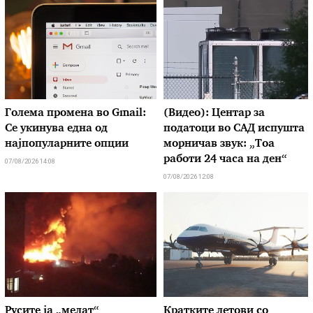
Голема промена во Gmail:
(Видео): Центар за
Се укинува една од
податоци во САД испушта
најпопуларните опции
морничав звук: „Тоа
работи 24 часа на ден“
07/08/2026 14:08
07/08/2026 12:08
Русите ја „мелат“
Кратките летови со