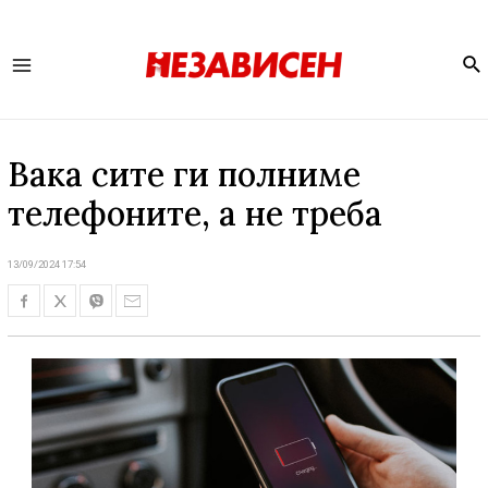
Se
Main
Menu
Вака сите ги полниме
телефоните, а не треба
13/09/2024 17:54