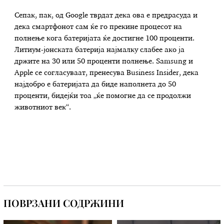
Сепак, пак, од Google тврдат дека ова е предрасуда и
дека смартфонот сам ќе го прекине процесот на
полнење кога батеријата ќе достигне 100 проценти.
Литиум-јонската батерија најмалку слабее ако ја
држите на 30 или 50 проценти полнење. Samsung и
Apple се согласуваат, пренесува Business Insider, дека
најдобро е батеријата да биде наполнета до 50
проценти, бидејќи тоа „ќе помогне да се продолжи
животниот век“.
ПОВРЗАНИ СОДРЖИНИ