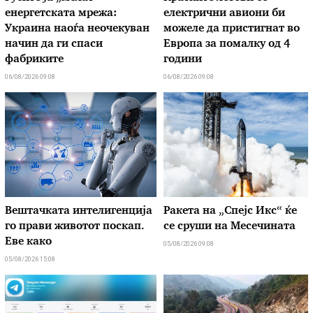
енергетската мрежа:
електрични авиони би
Украина наоѓа неочекуван
можеле да пристигнат во
начин да ги спаси
Европа за помалку од 4
фабриките
години
06/08/2026 09:08
06/08/2026 09:08
Вештачката интелигенција
Ракета на „Спејс Икс“ ќе
го прави животот поскап.
се сруши на Месечината
Еве како
05/08/2026 09:08
05/08/2026 15:08