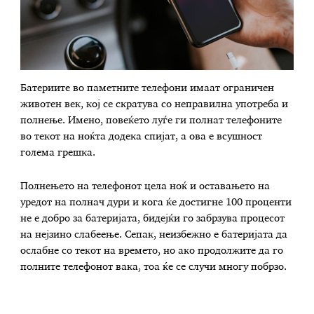
Батериите во паметните телефони имаат ограничен
животен век, кој се скратува со неправилна употреба и
полнење. Имено, повеќето луѓе ги полнат телефоните
во текот на ноќта додека спијат, а ова е всушност
голема грешка.
Полнењето на телефонот цела ноќ и оставањето на
уредот на полнач дури и кога ќе достигне 100 проценти
не е добро за батеријата, бидејќи го забрзува процесот
на нејзино слабеење. Сепак, неизбежно е батеријата да
ослабне со текот на времето, но ако продолжите да го
полните телефонот вака, тоа ќе се случи многу побрзо.