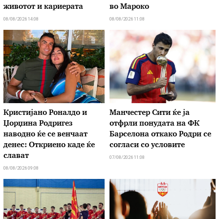
животот и кариерата
во Мароко
08/08/2026 14:08
08/08/2026 11:08
Кристијано Роналдо и
Манчестер Сити ќе ја
Џорџина Родригез
отфрли понудата на ФК
наводно ќе се венчаат
Барселона откако Родри се
денес: Откриено каде ќе
согласи со условите
слават
07/08/2026 11:08
08/08/2026 09:08