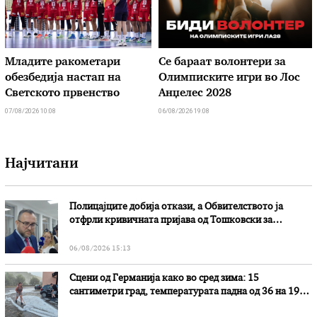
Младите ракометари
Се бараат волонтери за
обезбедија настап на
Олимписките игри во Лос
Светското првенство
Анџелес 2028
07/08/2026 10:08
06/08/2026 19:08
Најчитани
Полицајците добија откази, а Обвителството ја
отфрли кривичната пријава од Тошковски за
наводни злоупотреби
06/08/2026 15:13
Сцени од Германија како во сред зима: 15
сантиметри град, температурата падна од 36 на 19
степени