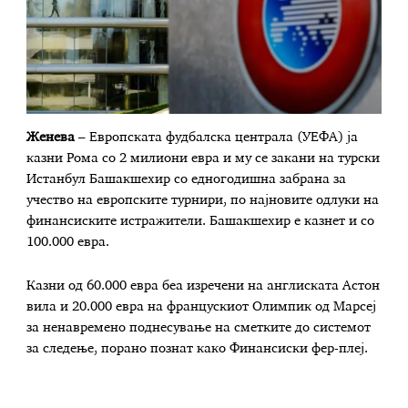
Женева
– Европската фудбалска централа (УЕФА) ја
казни Рома со 2 милиони евра и му се закани на турски
Истанбул Башакшехир со едногодишна забрана за
учество на европските турнири, по најновите одлуки на
финансиските истражители. Башакшехир е казнет и со
100.000 евра.
Казни од 60.000 евра беа изречени на англиската Астон
вила и 20.000 евра на францускиот Олимпик од Марсеј
за ненавремено поднесување на сметките до системот
за следење, порано познат како Финансиски фер-плеј.