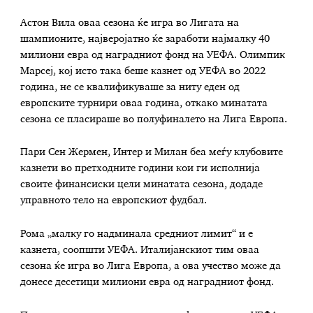
Астон Вила оваа сезона ќе игра во Лигата на
шампионите, најверојатно ќе заработи најмалку 40
милиони евра од наградниот фонд на УЕФА. Олимпик
Марсеј, кој исто така беше казнет од УЕФА во 2022
година, не се квалификуваше за ниту еден од
европските турнири оваа година, откако минатата
сезона се пласираше во полуфиналето на Лига Европа.
Пари Сен Жермен, Интер и Милан беа меѓу клубовите
казнети во претходните години кои ги исполнија
своите финансиски цели минатата сезона, додаде
управното тело на европскиот фудбал.
Рома „малку го надминала средниот лимит“ и е
казнета, соопшти УЕФА. Италијанскиот тим оваа
сезона ќе игра во Лига Европа, а ова учество може да
донесе десетици милиони евра од наградниот фонд.