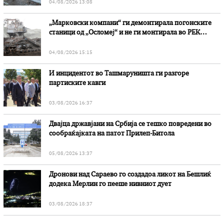
04/08/2026 13:08
„Марковски компани“ ги демонтирала погонските
станици од „Осломеј“ и не ги монтирала во РЕК
„Битола“, стои во вештачењето на обвинителството
04/08/2026 15:15
И инцидентот во Ташмаруништa ги разгоре
партиските кавги
03/08/2026 16:37
Двајца државјани на Србија се тешко повредени во
сообраќајката на патот Прилеп-Битола
05/08/2026 13:37
Дронови над Сараево го создадоа ликот на Бешлиќ
додека Мерлин го пееше нивниот дует
03/08/2026 18:37