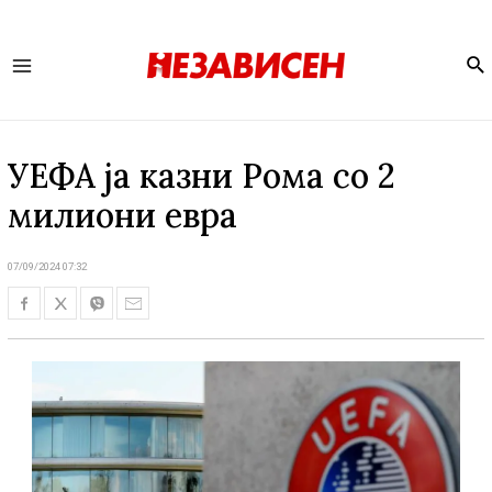
Se
Main
Menu
УЕФА ја казни Рома со 2
милиони евра
07/09/2024 07:32