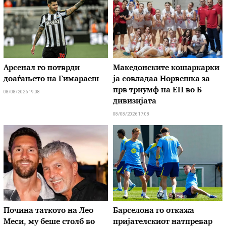
Арсенал го потврди
Македонските кошаркарки
доаѓањето на Гимараеш
ја совладаа Норвешка за
прв триумф на ЕП во Б
08/08/2026 19:08
дивизијата
08/08/2026 17:08
Почина таткото на Лео
Барселона го откажа
Меси, му беше столб во
пријателскиот натпревар