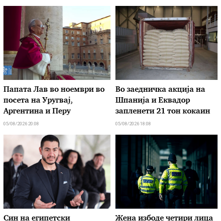
Папата Лав во ноември во
Во заедничка акција на
посета на Уругвај,
Шпанија и Еквадор
Аргентина и Перу
запленети 21 тон кокаин
05/08/2026 20:08
05/08/2026 18:08
Син на египетски
Жена избоде четири лица