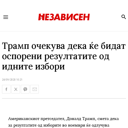
Se
Main
Menu
Трамп очекува дека ќе бидат
оспорени резултатите од
идните избори
24/09/2020 10:21
Американскиот претседател, Доналд Трамп, смета дека
за резултатите од изборите во ноември ќе одлучува