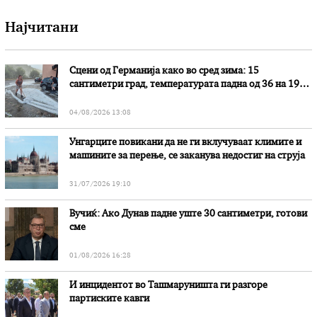
Најчитани
Сцени од Германија како во сред зима: 15
сантиметри град, температурата падна од 36 на 19
степени
04/08/2026 13:08
Унгарците повикани да не ги вклучуваат климите и
машините за перење, се заканува недостиг на струја
31/07/2026 19:10
Вучиќ: Ако Дунав падне уште 30 сантиметри, готови
сме
01/08/2026 16:28
И инцидентот во Ташмаруништa ги разгоре
партиските кавги