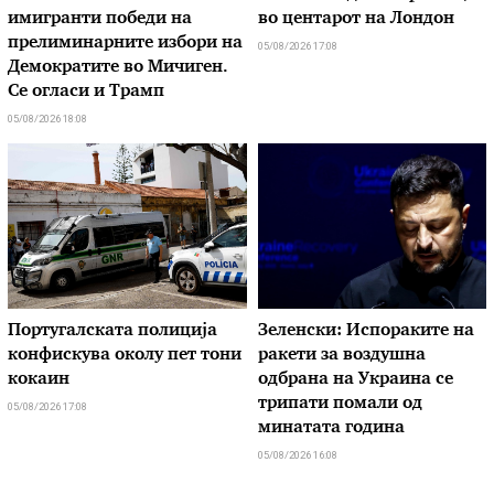
имигранти победи на
во центарот на Лондон
прелиминарните избори на
05/08/2026 17:08
Демократите во Мичиген.
Се огласи и Трамп
05/08/2026 18:08
Португалската полиција
Зеленски: Испораките на
конфискува околу пет тони
ракети за воздушна
кокаин
одбрана на Украина се
трипати помали од
05/08/2026 17:08
минатата година
05/08/2026 16:08