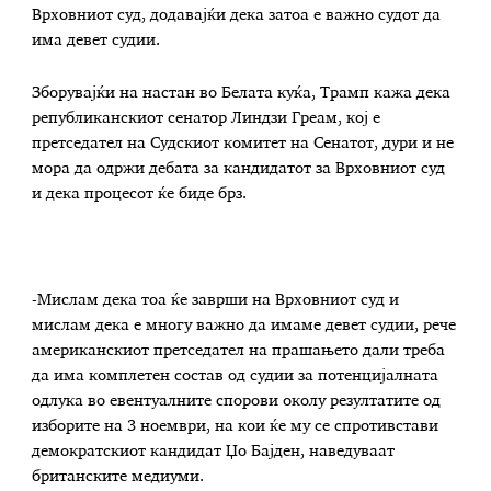
Врховниот суд, додавајќи дека затоа е важно судот да
има девет судии.
Зборувајќи на настан во Белата куќа, Трамп кажа дека
републиканскиот сенатор Линдзи Греам, кој е
претседател на Судскиот комитет на Сенатот, дури и не
мора да одржи дебата за кандидатот за Врховниот суд
и дека процесот ќе биде брз.
-Мислам дека тоа ќе заврши на Врховниот суд и
мислам дека е многу важно да имаме девет судии, рече
американскиот претседател на прашањето дали треба
да има комплетен состав од судии за потенцијалната
одлука во евентуалните спорови околу резултатите од
изборите на 3 ноември, на кои ќе му се спротивстави
демократскиот кандидат Џо Бајден, наведуваат
британските медиуми.