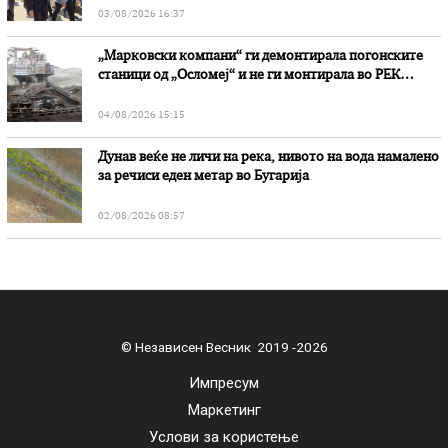
03/08/2026 16:37
„Марковски компани“ ги демонтирала погонските
станици од „Осломеј“ и не ги монтирала во РЕК
„Битола“, стои во вештачењето на обвинителството
04/08/2026 15:15
Дунав веќе не личи на река, нивото на вода намалено
за речиси еден метар во Бугарија
02/08/2026 08:57
© Независен Весник 2019 -2026
Импресум
Маркетинг
Услови за користење