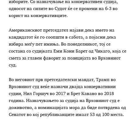
изборите. Со назначување на конзервативен судија,
односот на силите во Судот ќе се промени на 6-3 во
корист на конзервативците.
Американскиот претседател најави дека името на
кандидатот ќе го соопшти в сабота, а појасни дека
избира меѓу пет имиња. Во понеделникот, тој се
состана со судијката Еми Кони Барет од Чикаго, која се
смета за главен фаворит за позицијата во Врховниот
суд.
Во неговиот прв претседателски мандат, Трамп во
Врховниот суд веќе назначи двајца конзервативни
судии, Нил Горшуч во 2017 и Брет Кавано во 2018
година. Назначувањето за судија на Врховниот суд е
доживотно, а номинацијата мора да биде потврдена од
Сенатот во кој републиканците имаат 53 од 100 места.