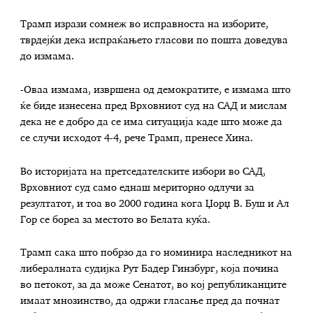
Трамп изрази сомнеж во исправноста на изборите,
тврдејќи дека испраќањето гласови по пошта доведува
до измама.
-Оваа измама, извршена од демократите, е измама што
ќе биде изнесена пред Врховниот суд на САД и мислам
дека не е добро да се има ситуација каде што може да
се случи исходот 4-4, рече Трамп, пренесе Хина.
Во историјата на претседателските избори во САД,
Врховниот суд само еднаш мериторно одлучи за
резултатот, и тоа во 2000 година кога Џорџ В. Буш и Ал
Гор се бореа за местото во Белата куќа.
Трамп сака што побрзо да го номинира наследникот на
либералната судијка Рут Бадер Гинзбург, која почина
во петокот, за да може Сенатот, во кој републиканците
имаат мнозинство, да одржи гласање пред да почнат