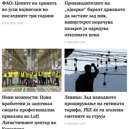
ФАО: Цените на храната
Производителите на
во јули највисоки во
„ајварка“ бараат државата
последните три години
да застане зад нив,
министерот порачува
07/08/2026 13:08
пазарот ја одредува
откупната цена
07/08/2026 13:08
Нови можности: Нови
Левица: Зад наводното
вработени ја започнаа
проширување на евтината
својата професионална
тарифа, РКЕ ќе ги зголеми
приказна во Lidl
сметките за струја
Логистичкиот центар во
07/08/2026 12:08