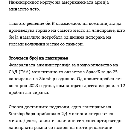
Инженерскиот корпус на американската армија
минатото лето.
Таквото решение би ѝ овозможило на компанијата да
произведува гориво на самото место за лансирање, што
би ја намалило потребата од дневна испорака на
големи количини метан со танкери.
Зголемен број на лансирања
Федералната администрација за воздухопловство на
САД (FAA) моментално го овластува SpaceX за до 25
лансирања на Starship годишно. Од првиот пробен лет
во април 2023 година, компанијата досега извршила 12
пробни лансирања.
Според достапните податоци, едно лансирање на
Starship бара приближно 2,4 милиони литри течен
метан. Денес, таквите количини се транспортираат до
лансирната рампа со помош на стотици камиони-