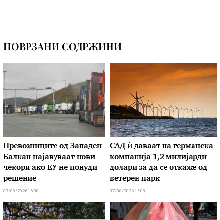
ПОВРЗАНИ СОДРЖИНИ
Превозниците од Западен
САД ѝ даваат на германска
Балкан најавуваат нови
компанија 1,2 милијарди
чекори ако ЕУ не понуди
долари за да се откаже од
решение
ветерен парк
07/08/2026 16:08
07/08/2026 15:08