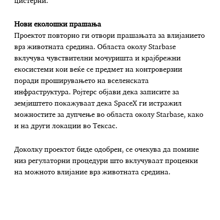
цистерни.
Нови еколошки прашања
Проектот повторно ги отвори прашањата за влијанието
врз животната средина. Областа околу Starbase
вклучува чувствителни мочуришта и крајбрежни
екосистеми кои веќе се предмет на контроверзии
поради проширувањето на вселенската
инфраструктура. Ројтерс објави дека записите за
земјиштето покажуваат дека SpaceX ги истражил
можностите за дупчење во областа околу Starbase, како
и на други локации во Тексас.
Доколку проектот биде одобрен, се очекува да помине
низ регулаторни процедури што вклучуваат проценки
на можното влијание врз животната средина.