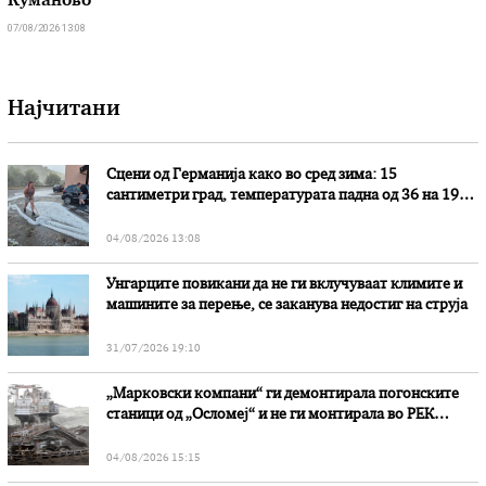
Куманово
07/08/2026 13:08
Најчитани
Сцени од Германија како во сред зима: 15
сантиметри град, температурата падна од 36 на 19
степени
04/08/2026 13:08
Унгарците повикани да не ги вклучуваат климите и
машините за перење, се заканува недостиг на струја
31/07/2026 19:10
„Марковски компани“ ги демонтирала погонските
станици од „Осломеј“ и не ги монтирала во РЕК
„Битола“, стои во вештачењето на обвинителството
04/08/2026 15:15