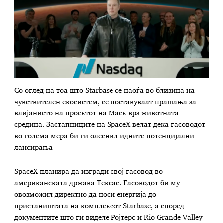
Со оглед на тоа што Starbase се наоѓа во близина на
чувствителен екосистем, се поставуваат прашања за
влијанието на проектот на Маск врз животната
средина. Застапниците на SpaceX велат дека гасоводот
во голема мера би ги олеснил идните потенцијални
лансирања
SpaceX планира да изгради свој гасовод во
американската држава Тексас. Гасоводот би му
овозможил директно да носи енергија до
пристаништата на комплексот Starbase, а според
документите што ги виделе Ројтерс и Rio Grande Valley