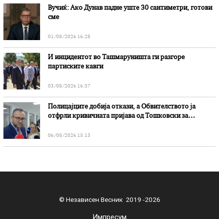
Вучиќ: Ако Дунав падне уште 30 сантиметри, готови
сме
01/08/2026 16:28
И инцидентот во Ташмаруништa ги разгоре
партиските кавги
03/08/2026 16:37
Полицајците добија откази, а Обвителството ја
отфрли кривичната пријава од Тошковски за
наводни злоупотреби
06/08/2026 15:13
© Независен Весник 2019 -2026
Импресум