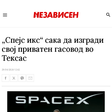
Se
Main
Menu
„Спејс икс“ сака да изгради
свој приватен гасовод во
Тексас
29/06/2026 12:42