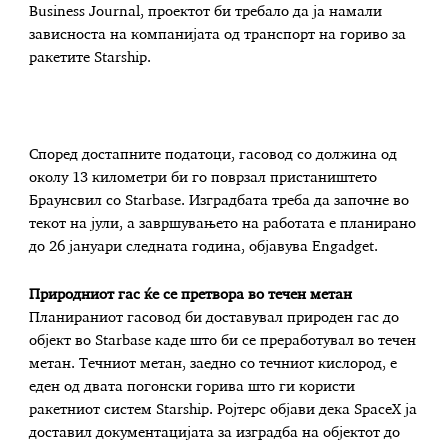
Business Journal, проектот би требало да ја намали
зависноста на компанијата од транспорт на гориво за
ракетите Starship.
Според достапните податоци, гасовод со должина од
околу 13 километри би го поврзал пристаништето
Браунсвил со Starbase. Изградбата треба да започне во
текот на јули, а завршувањето на работата е планирано
до 26 јануари следната година, објавува Engadget.
Природниот гас ќе се претвора во течен метан
Планираниот гасовод би доставувал природен гас до
објект во Starbase каде што би се преработувал во течен
метан. Течниот метан, заедно со течниот кислород, е
еден од двата погонски горива што ги користи
ракетниот систем Starship. Ројтерс објави дека SpaceX ја
доставил документацијата за изградба на објектот до