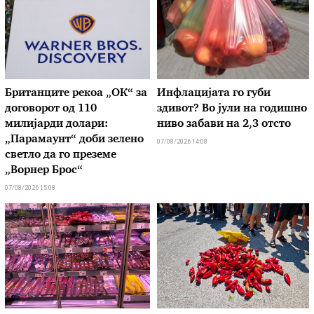
Британците рекоа „ОК“ за
Инфлацијата го губи
договорот од 110
здивот? Во јули на годишно
милијарди долари:
ниво забави на 2,3 отсто
„Парамаунт“ доби зелено
07/08/2026 14:08
светло да го преземе
„Ворнер Брос“
07/08/2026 15:08