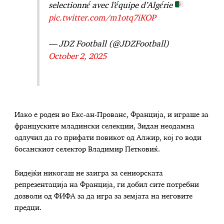
selectionné avec l’équipe d’Algérie
pic.twitter.com/m1otq7iKOP
— JDZ Football (@JDZFootball)
October 2, 2025
Иако е роден во Екс-ан-Прованс, Франција, и играше за
француските младински селекции, Зидан неодамна
одлучил да го прифати повикот од Алжир, кој го води
босанскиот селектор Владимир Петковиќ.
Бидејќи никогаш не заигра за сениорската
репрезентација на Франција, ги добил сите потребни
дозволи од ФИФА за да игра за земјата на неговите
предци.