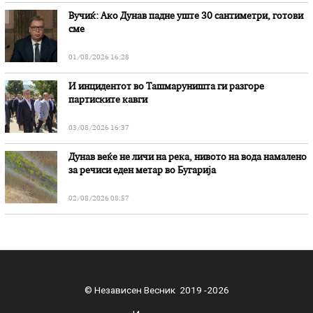
Вучиќ: Ако Дунав падне уште 30 сантиметри, готови
сме
01/08/2026 16:28
И инцидентот во Ташмаруништa ги разгоре
партиските кавги
03/08/2026 16:37
Дунав веќе не личи на река, нивото на вода намалено
за речиси еден метар во Бугарија
02/08/2026 08:57
© Независен Весник 2019 -2026