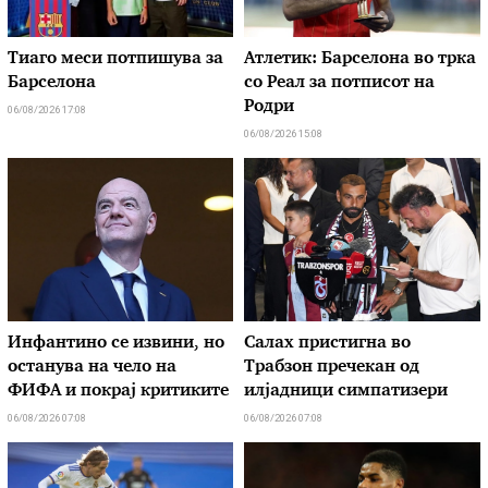
Тиаго меси потпишува за
Атлетик: Барселона во трка
Барселона
со Реал за потписот на
Родри
06/08/2026 17:08
06/08/2026 15:08
Инфантино се извини, но
Салах пристигна во
останува на чело на
Трабзон пречекан од
ФИФА и покрај критиките
илјадници симпатизери
06/08/2026 07:08
06/08/2026 07:08