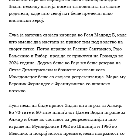
Зидан неколку пати ја посети татковината на своите
родители, каде што секој пат беше пречекан како
вистински херој.
Лука ја започна својата кариера во Реал Мадрид Б, каде
што имаше два настапа за првиот тим под водство на
својот татко. Потоа играше за Расинг Сантандер, Рајо
Ваљекано и Еибар, пред да се приклучи на Гранада во
2024 година. Додека беше во Рајо му беше резерва на
Столе Димитриевски и бранеше секогаш кога
Македонецот беше со својата репрезентација. Мајка му
Вероник Фернандес е Французинска со шпанско
потекло.
Лука нема да биде првиот Зидан што играл за Алжир.
Во 70-тите и 80-тите напаѓачот Џамел Зидан играше за
Алжир и беше во составот за репрезентацијата што
играше на Мундијалите 1982 во Шпанија и 1986 во
Мексико. и покрај истото презиме, нема поврзаност со