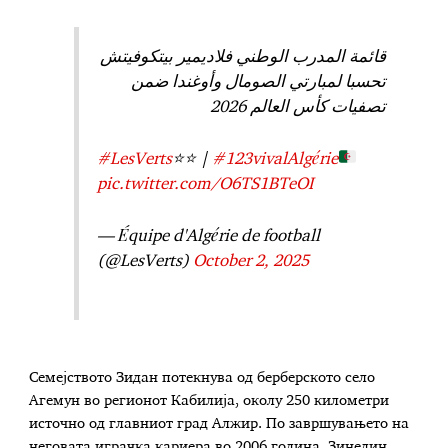
قائمة المدرب الوطني فلاديمير بيتكوفيتش
تحسبا لمبارتي الصومال وأوغندا ضمن
تصفيات كأس العالم 2026
#LesVerts
⭐️⭐️ |
#123vivalAlgérie
pic.twitter.com/O6TS1BTeOI
— Équipe d'Algérie de football
(@LesVerts)
October 2, 2025
Семејството Зидан потекнува од берберското село
Агемун во регионот Кабилија, околу 250 километри
источно од главниот град Алжир. По завршувањето на
неговата играчка кариера во 2006 година, Зинедин