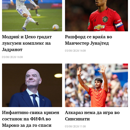
Модриќ и Џеко градат
Рашфорд се враќа во
луксузен комплекс на
Манчестер Јунајтед
Јадранот
05/08/2026 16:08
05/08/2026 16:08
Инфантино свика кризен
Алкараз нема да игра во
состанок на ФИФА во
Синсинати
Мароко за да го спаси
05/08/2026 11:08