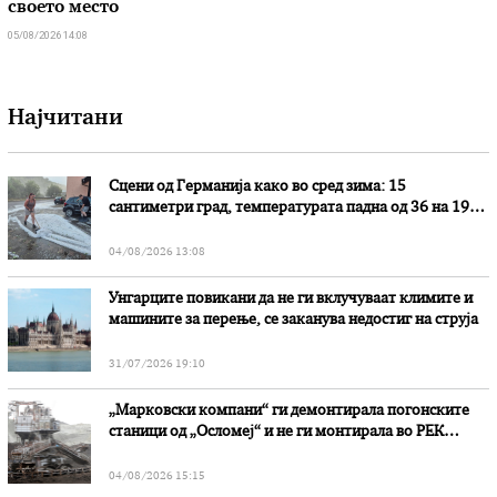
своето место
05/08/2026 14:08
Најчитани
Сцени од Германија како во сред зима: 15
сантиметри град, температурата падна од 36 на 19
степени
04/08/2026 13:08
Унгарците повикани да не ги вклучуваат климите и
машините за перење, се заканува недостиг на струја
31/07/2026 19:10
„Марковски компани“ ги демонтирала погонските
станици од „Осломеј“ и не ги монтирала во РЕК
„Битола“, стои во вештачењето на обвинителството
04/08/2026 15:15