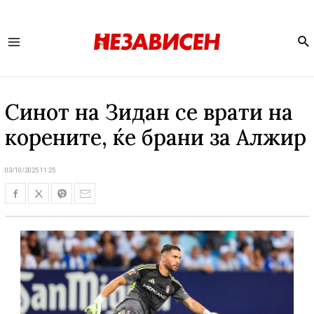
Se
Main
Menu
Синот на Зидан се врати на
корените, ќе брани за Алжир
03/10/2025 11:25