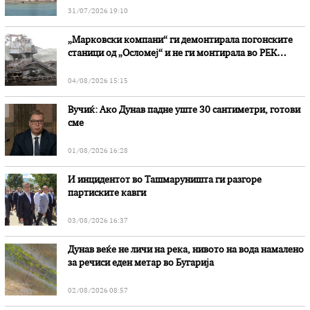
31/07/2026 19:10
„Марковски компани“ ги демонтирала погонските
станици од „Осломеј“ и не ги монтирала во РЕК
„Битола“, стои во вештачењето на обвинителството
04/08/2026 15:15
Вучиќ: Ако Дунав падне уште 30 сантиметри, готови
сме
01/08/2026 16:28
И инцидентот во Ташмаруништa ги разгоре
партиските кавги
03/08/2026 16:37
Дунав веќе не личи на река, нивото на вода намалено
за речиси еден метар во Бугарија
02/08/2026 08:57