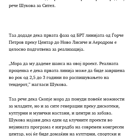
рече Шукова за Сител.
Таа додаде дека првата фаза од БРТ линијата од Ѓорче
Петров преку Центар до Ново Лисиче и Аеродром е
целосно подготвена за реализација.
„Мора да му дадеме шанса на овој проект. Реалната
проценка е дека првата линија може да биде завршена
во рок од 2,5 до 3 години по распишувањето на
тендерот,“ нагласи Шукова.
Таа рече дека Скопје мора да понуди повеќе можности
за младите, но и за сите генерации преку дискотеки,
културни и музички настани, и центри за забава.
Шукова најави дека еден од клучните проекти во
нејзината програма е изградба на современ конгресен
центар, кој ќе биде домаќин на културни, спортски и