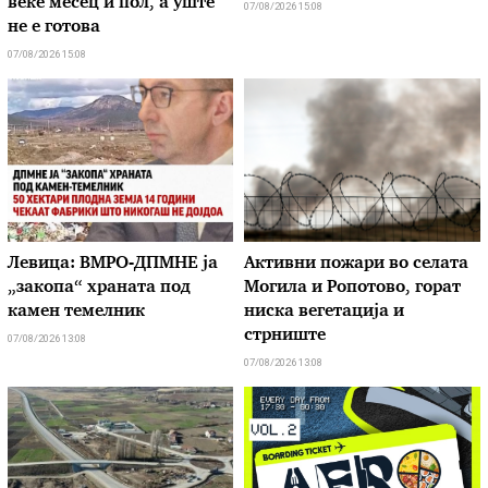
веќе месец и пол, а уште
07/08/2026 15:08
не е готова
07/08/2026 15:08
Левица: ВМРО-ДПМНЕ ја
Активни пожари во селата
„закопа“ храната под
Могила и Ропотово, горат
камен темелник
ниска вегетација и
стрниште
07/08/2026 13:08
07/08/2026 13:08