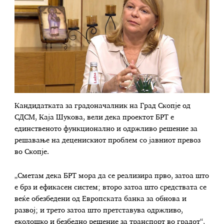
Кандидатката за градоначалник на Град Скопје од
СДСМ, Каја Шукова, вели дека проектот БРТ е
единственото функционално и одржливо решение за
решавање на деценискиот проблем со јавниот превоз
во Скопје.
„Сметам дека БРТ мора да се реализира прво, затоа што
е брз и ефикасен систем; второ затоа што средствата се
веќе обезбедени од Европската банка за обнова и
развој; и трето затоа што претставува одржливо,
еколошко и безбедно решение за транспорт во градот“,