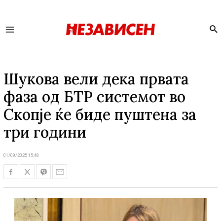
Se
Main
Menu
Шукова вели дека првата
фаза од БТР системот во
Скопје ќе биде пуштена за
три години
01/09/2025 15:48