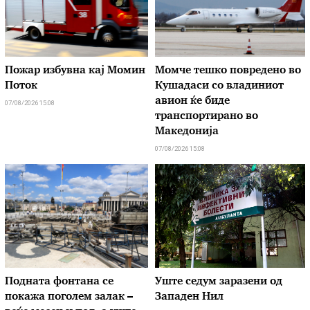
Пожар избувна кај Момин
Момче тешко повредено во
Поток
Кушадаси со владиниот
авион ќе биде
07/08/2026 15:08
транспортирано во
Македонија
07/08/2026 15:08
Подната фонтана се
Уште седум заразени од
покажа поголем залак –
Западен Нил