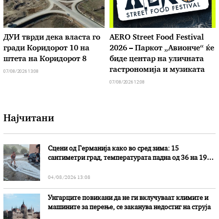
ДУИ тврди дека власта го
AERO Street Food Festival
гради Коридорот 10 на
2026 – Паркот „Авионче“ ќе
штета на Коридорот 8
биде центар на уличната
гастрономија и музиката
07/08/2026 13:08
07/08/2026 12:08
Најчитани
Сцени од Германија како во сред зима: 15
сантиметри град, температурата падна од 36 на 19
степени
04/08/2026 13:08
Унгарците повикани да не ги вклучуваат климите и
машините за перење, се заканува недостиг на струја