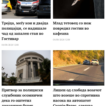
Тројца, меѓу кои и двајца
Млад тетовец со нож
полицајци, се надишале
повредил гостин во
чад од запален стан во
кафеана
Гостивар
06/08/2026 12:08
06/08/2026 12:08
Притвор за полициски
Лишен од слобода возачот
службеник осомничен
што возеше во спротивна
дека го оштетил
насока на автопатот