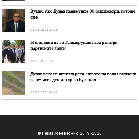
Вучиќ: Ако Дунав падне уште 30 сантиметри, готови
сме
01/08/2026 16:28
И инцидентот во Ташмаруништa ги разгоре
партиските кавги
03/08/2026 16:37
Дунав веќе не личи на река, нивото на вода намалено
за речиси еден метар во Бугарија
02/08/2026 08:57
© Независен Весник 2019 -2026