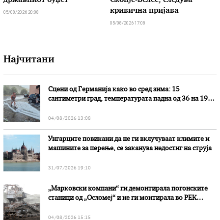
државниот буџет
Скопје-Велес, следува
кривична пријава
05/08/2026 20:08
05/08/2026 17:08
Најчитани
Сцени од Германија како во сред зима: 15
сантиметри град, температурата падна од 36 на 19
степени
04/08/2026 13:08
Унгарците повикани да не ги вклучуваат климите и
машините за перење, се заканува недостиг на струја
31/07/2026 19:10
„Марковски компани“ ги демонтирала погонските
станици од „Осломеј“ и не ги монтирала во РЕК
„Битола“, стои во вештачењето на обвинителството
04/08/2026 15:15