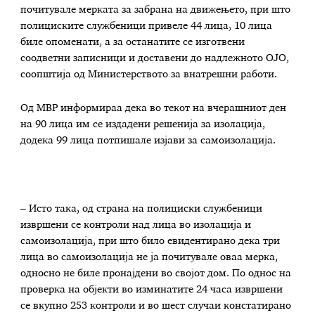
почитувале мерката за забрана на движењето, при што
полициските службеници привеле 44 лица, 10 лица
биле опоменати, a за останатите се изготвени
соодветни записници и доставени до надлежното ОЈО,
соопштија од Министерството за внатрешни работи.
Од МВР информираа дека во текот на вчерашниот ден
на 90 лица им се издадени решенија за изолација,
додека 99 лица потпишале изјави за самоизолација.
– Исто така, од страна на полициски службеници
извршени се контроли над лица во изолација и
самоизолација, при што било евидентирано дека три
лица во самоизолација не ја почитувале оваа мерка,
односно не биле пронајдени во својот дом. По однос на
проверка на објекти во изминатите 24 часа извршени
се вкупно 253 контроли и во шест случаи констатирано