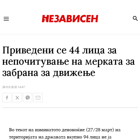
Se
Main
Menu
Приведени се 44 лица за
непочитување на мерката за
забрана за движење
28/03/2020 14:47
Во текот на изминатото деноноќие (27/28 март) на
територијата на државата вкупно 94 лица не ја