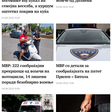
Боговиње кој пукал на
момче од Долнени
семејна веселба, а куршум
06/08/2026 18:08
оштетил покрив на куќа
06/08/2026 19:08
МВР: 222 сообраќајни
МВР со детали за
прекршоци од возачи на
сообраќајката на патот
мотоцикли, 14 лишени
Прилеп – Битола
поради безобѕирно возење
06/08/2026 15:08
06/08/2026 18:08