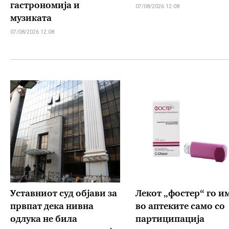
гастрономија и
07/08/2026 12:08
музиката
07/08/2026 12:08
Уставниот суд објави за
Лекот „фостер“ го и
првпат дека нивна
во аптеките само со
одлука не била
партиципација