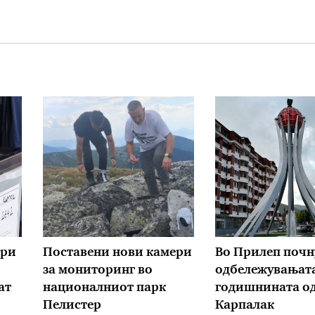
ори
Поставени нови камери
Во Прилеп почн
за мониторинг во
одбележувањата
ат
националниот парк
годишнината о
Пелистер
Карпалак