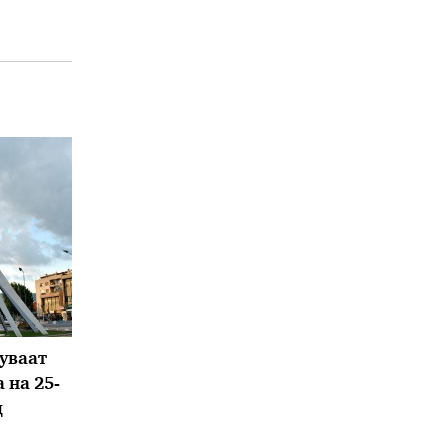
уваат
 на 25-
д