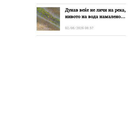
Дунав веќе не личи на река,
нивото на вода намалено
за речиси еден метар во
02/08/2026 08:57
Бугарија