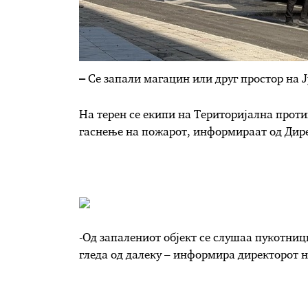
–
Се запали магацин или друг простор на Ј
На терен се екипи на Територијална проти
гаснење на пожарот, информираат од Дире
-Од запалениот објект се слушаа пукотници
гледа од далеку – информира директорот 