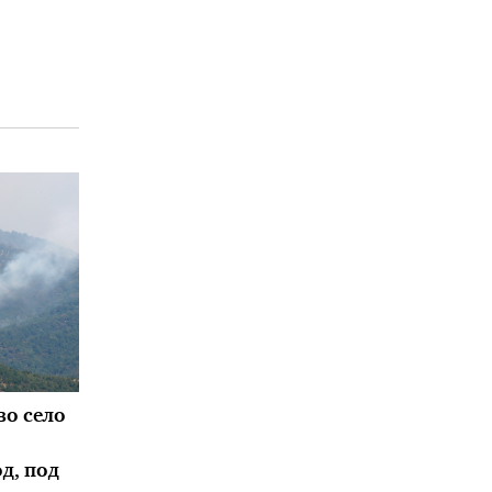
во село
д, под