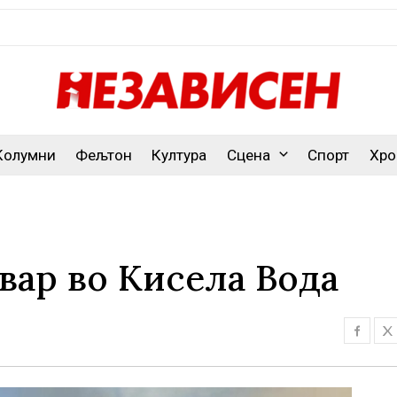
Колумни
Фељтон
Култура
Сцена
Спорт
Хро
вар во Кисела Вода