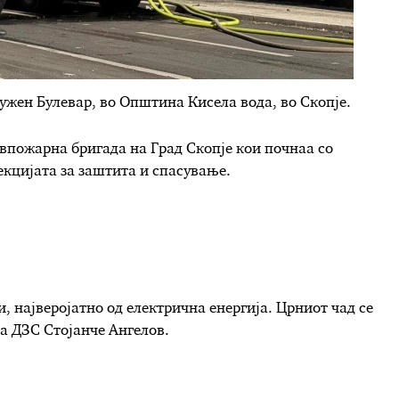
ужен Булевар, во Општина Кисела вода, во Скопје.
впожарна бригада на Град Скопје кои почнаа со
кцијата за заштита и спасување.
, најверојатно од електрична енергија. Црниот чад се
на ДЗС Стојанче Ангелов.