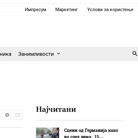
Импресум
Маркетинг
Услови за користење
Se
ника
Занимливости
Најчитани
Сцени од Германија како
во сред зима: 15