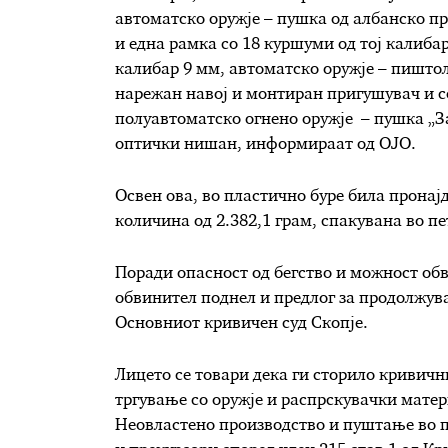
автоматско оружје – пушка од албанско пр
и една рамка со 18 куршуми од тој калиба
калибар 9 мм, автоматско оружје – пиштол
нарежан навој и монтиран пригушувач и со
полуавтоматско огнено оружје – пушка „З
оптички нишан, информираат од ОЈО.
Освен ова, во пластично буре била пронај
количина од 2.382,1 грам, спакувана во п
Поради опасност од бегство и можност обв
обвинител поднел и предлог за продолжув
Основниот кривичен суд Скопје.
Лицето се товари дека ги сторило кривичн
тргување со оружје и распрскувачки материи
Неовластено производство и пуштање во 