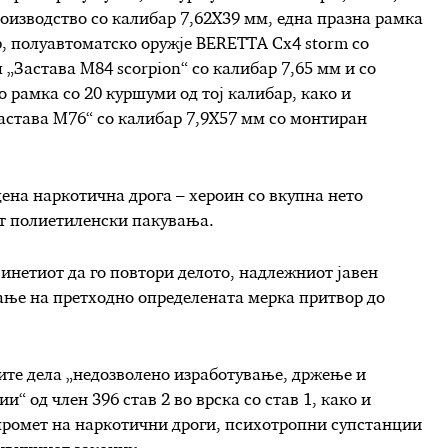
оизводство со калибар 7,62Х39 мм, една празна рамка
р, полуавтоматско оружje BERETTA Cx4 storm со
 „Застава М84 scorpion“ со калибар 7,65 мм и со
 рамка со 20 куршуми од тој калибар, како и
астава М76“ со калибар 7,9Х57 мм со монтиран
дена наркотична дрога – хероин со вкупна нето
ет полиетиленски пакувања.
инетиот да го повтори делото, надлежниот јавен
ање на претходно определената мерка притвор до
ите дела „недозволено изработување, држење и
“ од член 396 став 2 во врска со став 1, како и
промет на наркотични дроги, психотропни супстанции