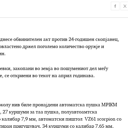
днесе обвинителен акт против 24-годишен скопјанец,
овластено држел поголемо количество оружје и
ин.
вки, закопани во земја во пошумениот дел меѓу
, се откриени во текот на април годинава.
околу нив биле пронајдени автоматска пушка MPIKM
, 27 куршуми за таа пушка, полуавтоамтска
 калибар 7,9 мм, автоматски пиштол VZ61 scorpion со
тиран пригушувач, 34 куршуми со калибар 7,65 мм,