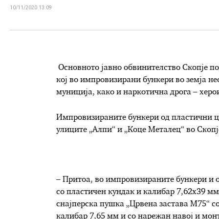
10/11/2020 13:09
Основното јавно обвинителство Скопје по
кој во импровизирани бункери во земја не
муниција, како и наркотична дрога – херо
Импровизираните бункери од пластични це
улиците „Алпи“ и „Коце Металец“ во Скопје
– Притоа, во импровизираните бункери и 
со пластичен кундак и калибар 7,62х39 мм
снајперска пушка „Црвена застава М75“ со
калибар 7,65 мм и со нарежан навој и мон