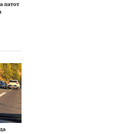
а патот
а
да