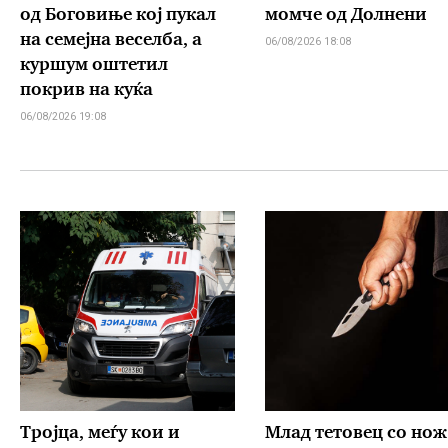
од Боговиње кој пукал
момче од Долнени
на семејна веселба, а
06/08/2026 18:08
куршум оштетил
покрив на куќа
06/08/2026 19:08
Тројца, меѓу кои и
Млад тетовец со нож