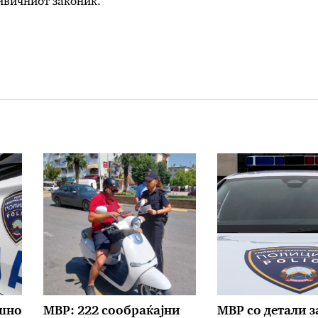
ривичниот законик.
ишно
МВР: 222 сообраќајни
МВР со детали з