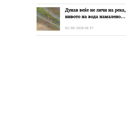
Дунав веќе не личи на река,
нивото на вода намалено
за речиси еден метар во
02/08/2026 08:57
Бугарија