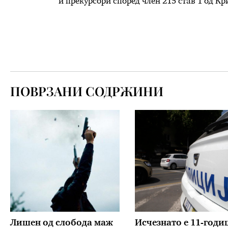
и прекурсори според член 215 став 1 од К
ПОВРЗАНИ СОДРЖИНИ
Лишен од слобода маж
Исчезнато е 11-год