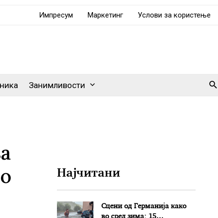
Импресум
Маркетинг
Услови за користење
Se
ника
Занимливости
за
во
Најчитани
Сцени од Германија како
во сред зима: 15