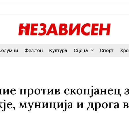
Колумни
Фељтон
Култура
Сцена
Спорт
Хро
ие против скопјанец 
је, муниција и дрога 