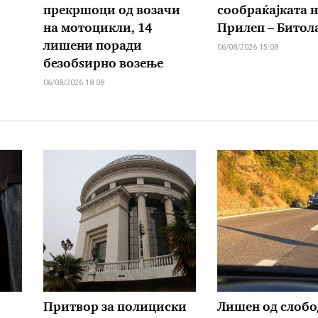
прекршоци од возачи
сообраќајката н
на мотоцикли, 14
Прилеп – Битол
лишени поради
06/08/2026 15:08
безобѕирно возење
06/08/2026 18:08
Притвор за полициски
Лишен од слобо