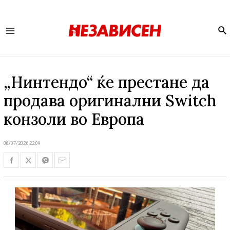
Se
Main
Menu
„Нинтендo“ ќе престане да
продава оригинални Switch
конзоли во Европа
08/07/2026 22:09