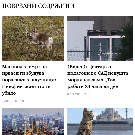
ПОВРЗАНИ СОДРЖИНИ
Масовната смрт на
(Видео): Центар за
ирваси ги збунува
податоци во САД испушта
норвешките научници:
морничав звук: „Тоа
Никој не знае што ги
работи 24 часа на ден“
убило
07/08/2026 12:08
07/08/2026 13:08