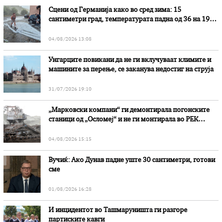
Сцени од Германија како во сред зима: 15
сантиметри град, температурата падна од 36 на 19
степени
04/08/2026 13:08
Унгарците повикани да не ги вклучуваат климите и
машините за перење, се заканува недостиг на струја
31/07/2026 19:10
„Марковски компани“ ги демонтирала погонските
станици од „Осломеј“ и не ги монтирала во РЕК
„Битола“, стои во вештачењето на обвинителството
04/08/2026 15:15
Вучиќ: Ако Дунав падне уште 30 сантиметри, готови
сме
01/08/2026 16:28
И инцидентот во Ташмаруништa ги разгоре
партиските кавги