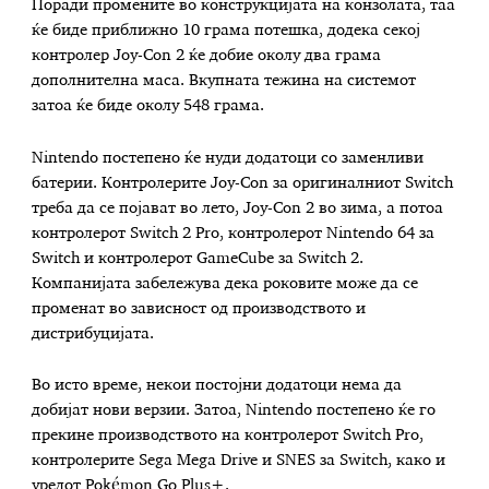
Поради промените во конструкцијата на конзолата, таа
ќе биде приближно 10 грама потешка, додека секој
контролер Joy-Con 2 ќе добие околу два грама
дополнителна маса. Вкупната тежина на системот
затоа ќе биде околу 548 грама.
Nintendo постепено ќе нуди додатоци со заменливи
батерии. Контролерите Joy-Con за оригиналниот Switch
треба да се појават во лето, Joy-Con 2 во зима, а потоа
контролерот Switch 2 Pro, контролерот Nintendo 64 за
Switch и контролерот GameCube за Switch 2.
Компанијата забележува дека роковите може да се
променат во зависност од производството и
дистрибуцијата.
Во исто време, некои постојни додатоци нема да
добијат нови верзии. Затоа, Nintendo постепено ќе го
прекине производството на контролерот Switch Pro,
контролерите Sega Mega Drive и SNES за Switch, како и
уредот Pokémon Go Plus+.