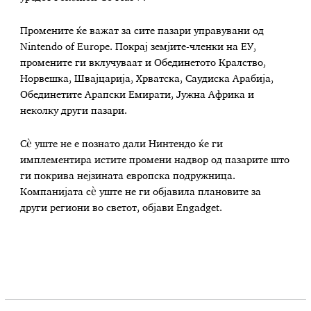
Промените ќе важат за сите пазари управувани од
Nintendo of Europe. Покрај земјите-членки на ЕУ,
промените ги вклучуваат и Обединетото Кралство,
Норвешка, Швајцарија, Хрватска, Саудиска Арабија,
Обединетите Арапски Емирати, Јужна Африка и
неколку други пазари.
Сè уште не е познато дали Нинтендо ќе ги
имплементира истите промени надвор од пазарите што
ги покрива нејзината европска подружница.
Компанијата сè уште не ги објавила плановите за
други региони во светот, објави Engadget.