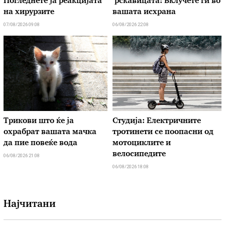
Погледнете ја реакцијата
‘рскавицата: Вклучете ги во
на хирурзите
вашата исхрана
07/08/2026 09:08
06/08/2026 22:08
Трикови што ќе ја
Студија: Електричните
охрабрат вашата мачка
тротинети се поопасни од
да пие повеќе вода
мотоциклите и
велосипедите
06/08/2026 21:08
06/08/2026 18:08
Најчитани