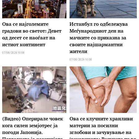
Ова се најголемите
Истанбул го одбележува
градови во светот: Девет
Меѓународниот ден на
од десет се наоѓаат на
мачките со приказна за
истиот континент
своите најшармантни
жители
07/08/2026 10:08
07/08/2026 10:08
(Видео) Оперирале човек
Ова се клучните хранливи
кога силен земјотрес ја
материи за посилни
погоди Јапонија.
зглобови и зачувување на