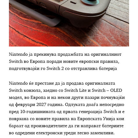
Nintendo ја прекинува продажбата на оригиналниот
Switch во Европа поради новите европски правила,
подготвувајќи го Switch 2 со отстранлива батерија
Nintendo ќе престане да ја продава оригиналната
Switch конзола, заедно со Switch Lite и Switch – OLED
модел, во Европа и на некои други пазари почнувајќи
од февруари 2027 година. Одлуката доаѓа непосредно
пред 10-годишнината од првата генерација Switch и е
поврзана со новите правила на Европската Унија кои
бараат од производителите да ги направат батериите
во одредени електронски уреди лесно заменливи.