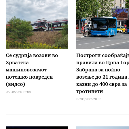
Се судрија возови во
Построги сообраќај
Хрватска –
правила во Црна Гор
машиновозачот
Забрана за ноќно
потешко повреден
возење до 21 година
(видео)
казни до 400 евра за
тротинети
08/08/2026 12:08
07/08/2026 20:08