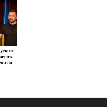
уските
вената
ски на