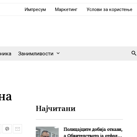
Импресум
Маркетинг
Услови за користење
Se
ника
Занимливости
на
Најчитани
Полицајците добија откази,
а Обвителството ја отфрли