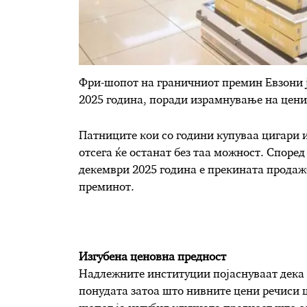
Фри-шопот на граничниот премин Евзони ј
2025 година, поради израмнување на цени
Патниците кои со години купуваа цигари 
отсега ќе останат без таа можност. Споре
декември 2025 година е прекината продаж
преминот.
Изгубена ценовна предност
Надлежните институции појаснуваат дека 
понудата затоа што нивните цени речиси ц