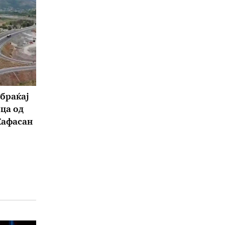
браќај
ца од
Ќафасан