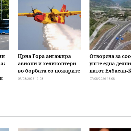
ни
Црна Гора ангажира
Отворена за соо
а:
авиони и хеликоптери
уште една делни
во борбата со пожарите
патот Елбасан-
 и
07/08/2026 19:08
07/08/2026 16:08