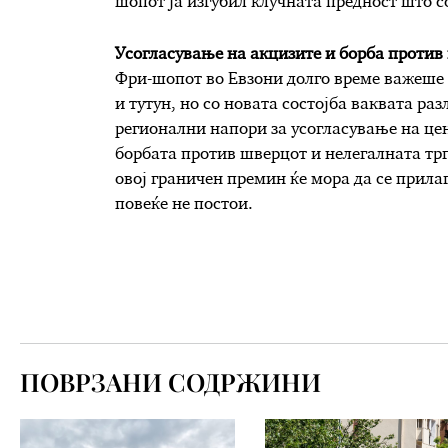
шопот ја изгубил клучната предност што с
Усогласување на акцизите и борба против
Фри-шопот во Евзони долго време важеше 
и тутун, но со новата состојба ваквата ра
регионални напори за усогласување на це
борбата против шверцот и нелегалната трг
овој граничен премин ќе мора да се прила
повеќе не постои.
ПОВРЗАНИ СОДРЖИНИ