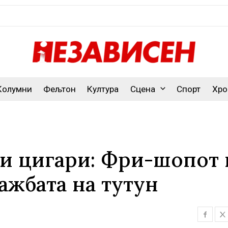
Колумни
Фељтон
Култура
Сцена
Спорт
Хро
и цигари: Фри-шопот 
ажбата на тутун