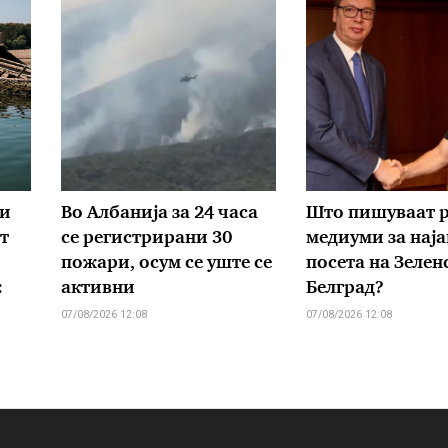
ки
Во Албанија за 24 часа
Што пишуваат р
т
се регистрирани 30
медиуми за наја
пожари, осум се уште се
посета на Зелен
:
активни
Белград?
07/08/2026 12:08
07/08/2026 12:08