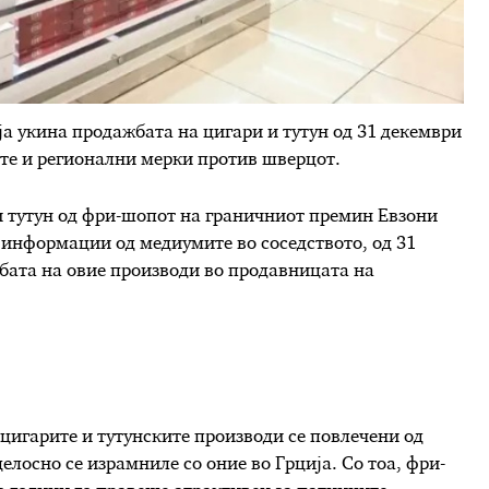
а укина продажбата на цигари и тутун од 31 декември
те и регионални мерки против шверцот.
и тутун од фри-шопот на граничниот премин Евзони
д информации од медиумите во соседството, од 31
бата на овие производи во продавницата на
цигарите и тутунските производи се повлечени од
елосно се израмниле со оние во Грција. Со тоа, фри-