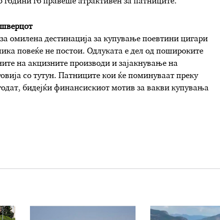
о години го правеше атрактивен за патниците.
 шверцот
за омилена дестинација за купување поевтини цигари
злика повеќе не постои. Одлуката е дел од пошироките
ните на акцизните производи и зајакнување на
овија со тутун. Патниците кои ќе поминуваат преку
годат, бидејќи финансискиот мотив за вакви купувања