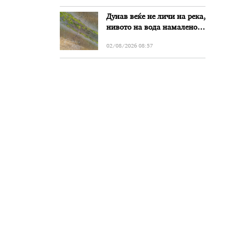
Дунав веќе не личи на река,
нивото на вода намалено
за речиси еден метар во
02/08/2026 08:57
Бугарија