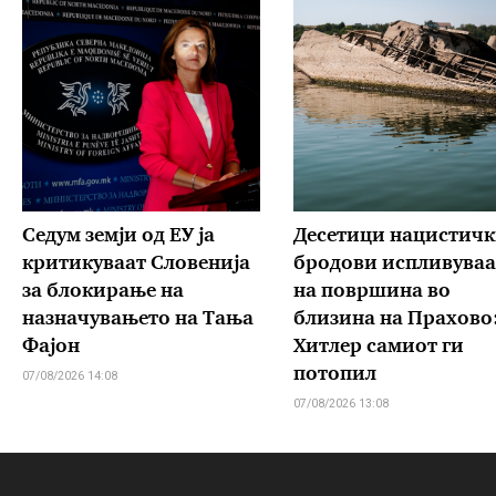
Седум земји од ЕУ ја
Десетици нацистич
критикуваат Словенија
бродови испливуваа
за блокирање на
на површина во
назначувањето на Тања
близина на Прахово
Фајон
Хитлер самиот ги
потопил
07/08/2026 14:08
07/08/2026 13:08