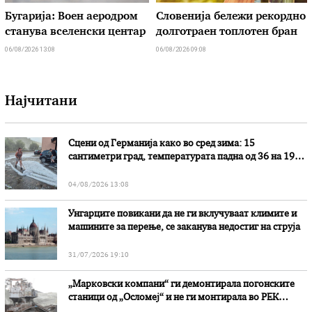
Бугарија: Воен аеродром
Словенија бележи рекордно
станува вселенски центар
долготраен топлотен бран
06/08/2026 13:08
06/08/2026 09:08
Најчитани
Сцени од Германија како во сред зима: 15
сантиметри град, температурата падна од 36 на 19
степени
04/08/2026 13:08
Унгарците повикани да не ги вклучуваат климите и
машините за перење, се заканува недостиг на струја
31/07/2026 19:10
„Марковски компани“ ги демонтирала погонските
станици од „Осломеј“ и не ги монтирала во РЕК
„Битола“, стои во вештачењето на обвинителството