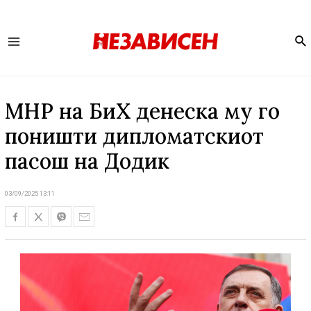
Se
Main
Menu
МНР на БиХ денеска му го
поништи дипломатскиот
пасош на Додик
03/09/2025 13:11