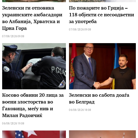
Зеленски ги отповика
По пожарите во Грција –
украинските амбасадори
118 објекти се несоодветни
во Албанија, Хрватска и
за употреба
Црна Гора
07/08/2026 09:08
07/08/2026 09:08
Косово обвини 20 лица за
Зеленски во сабота доаѓа
воени злосторства во
во Белград
Ѓаковица, меѓу нив и
06/08/2026 18:08
Милан Радоичиќ
06/08/2026 19:08