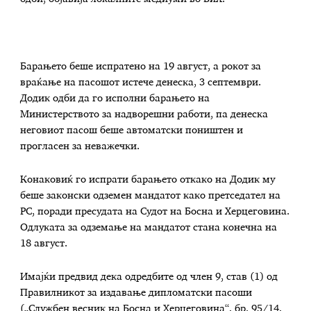
Барањето беше испратено на 19 август, а рокот за
враќање на пасошот истече денеска, 3 септември.
Додик одби да го исполни барањето на
Министерството за надворешни работи, па денеска
неговиот пасош беше автоматски поништен и
прогласен за неважечки.
Конаковиќ го испрати барањето откако на Додик му
беше законски одземен мандатот како претседател на
РС, поради пресудата на Судот на Босна и Херцеговина.
Одлуката за одземање на мандатот стана конечна на
18 август.
Имајќи предвид дека одредбите од член 9, став (1) од
Правилникот за издавање дипломатски пасоши
(„Службен весник на Босна и Херцеговина“, бр. 95/14,