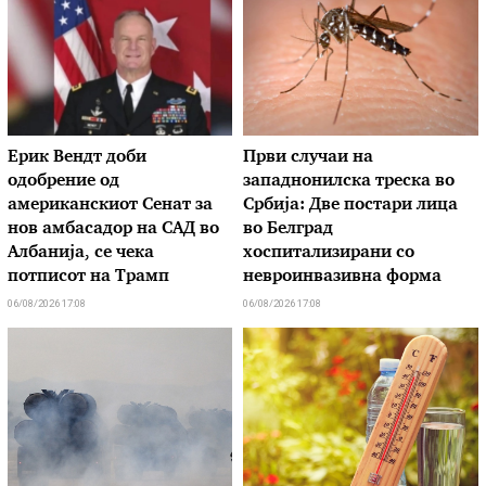
Ерик Вендт доби
Први случаи на
одобрение од
западнонилска треска во
американскиот Сенат за
Србија: Две постари лица
нов амбасадор на САД во
во Белград
Албанија, се чека
хоспитализирани со
потписот на Трамп
невроинвазивна форма
06/08/2026 17:08
06/08/2026 17:08