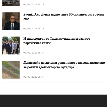
04/08/2026 15:15
Вучиќ: Ако Дунав падне уште 30 сантиметри, готови
сме
01/08/2026 16:28
И инцидентот во Ташмаруништa ги разгоре
партиските кавги
03/08/2026 16:37
Дунав веќе не личи на река, нивото на вода намалено
за речиси еден метар во Бугарија
02/08/2026 08:57