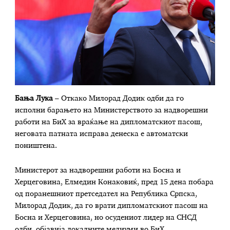
Бања Лука
– Откако Милорад Додик одби да го
исполни барањето на Министерството за надворешни
работи на БиХ за враќање на дипломатскиот пасош,
неговата патната исправа денеска е автоматски
поништена.
Министерот за надворешни работи на Босна и
Херцеговина, Елмедин Конаковиќ, пред 15 дена побара
од поранешниот претседател на Република Српска,
Милорад Додик, да го врати дипломатскиот пасош на
Босна и Херцеговина, но осудениот лидер на СНСД
одби, објавија локалните медиуми во БиХ.