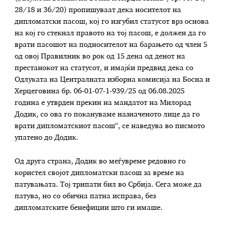
28/18 и 36/20) пропишуваат дека носителот на
дипломатски пасош, кој го изгубил статусот врз основа
на кој го стекнал правото на тој пасош, е должен да го
врати пасошот на подносителот на барањето од член 5
од овој Правилник во рок од 15 дена од денот на
престанокот на статусот, и имајќи предвид дека со
Одлуката на Централната изборна комисија на Босна и
Херцеговина бр. 06-01-07-1-939/25 од 06.08.2025
година е утврден прекин на мандатот на Милорад
Додик, со ова го покануваме назначеното лице да го
врати дипломатскиот пасош“, се наведува во писмото
упатено до Додик.
Од друга страна, Додик во меѓувреме редовно го
користел својот дипломатски пасош за време на
патувањата. Тој трипати бил во Србија. Сега може да
патува, но со обична патна исправа, без
дипломатските бенефиции што ги имаше.