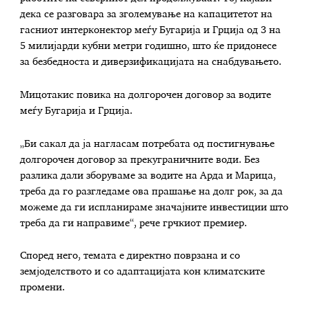
дека се разговара за зголемување на капацитетот на
гасниот интерконектор меѓу Бугарија и Грција од 3 на
5 милијарди кубни метри годишно, што ќе придонесе
за безбедноста и диверзификацијата на снабдувањето.
Мицотакис повика на долгорочен договор за водите
меѓу Бугарија и Грција.
„Би сакал да ја нагласам потребата од постигнување
долгорочен договор за прекуграничните води. Без
разлика дали зборуваме за водите на Арда и Марица,
треба да го разгледаме ова прашање на долг рок, за да
можеме да ги испланираме значајните инвестиции што
треба да ги направиме“, рече грчкиот премиер.
Според него, темата е директно поврзана и со
земјоделството и со адаптацијата кон климатските
промени.