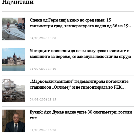
Најчитани
Сцени од Германија како во сред зима: 15
сантиметри град, температурата падна од 36 на 19
степени
04/08/2026 13:08
Унгарците повикани да не ги вклучуваат климите и
машините за перење, се заканува недостиг на струја
31/07/2026 19:10
„Марковски компани“ ги демонтирала погонските
станици од „Осломеј“ и не ги монтирала во РЕК
„Битола“, стои во вештачењето на обвинителството
04/08/2026 15:15
Вучиќ: Ако Дунав падне уште 30 сантиметри, готови
сме
01/08/2026 16:28