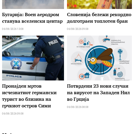
Бугарија: Воен аеродром
Словенија бележи рекордно
станува вселенски центар
долготраен топлотен бран
06/08/2026 13:08
06/08/2026 09:08
Пронајден мртов
Потврдени 23 нови случаи
исчезнатиот германски
на вирусот на Западен Нил
турист во близина на
во Грција
грчкиот остров Сими
06/08/2026 08:08
06/08/2026 09:08