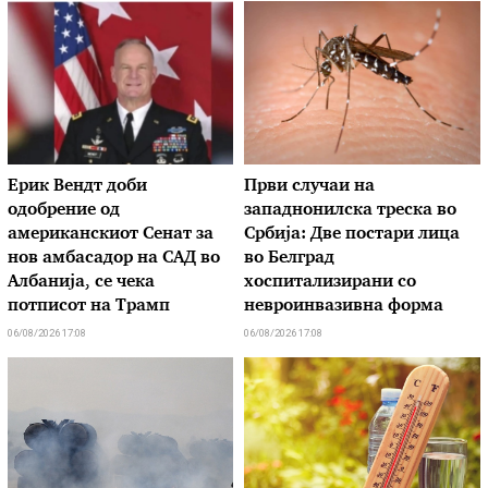
Ерик Вендт доби
Први случаи на
одобрение од
западнонилска треска во
американскиот Сенат за
Србија: Две постари лица
нов амбасадор на САД во
во Белград
Албанија, се чека
хоспитализирани со
потписот на Трамп
невроинвазивна форма
06/08/2026 17:08
06/08/2026 17:08