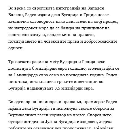
Во врска со европската интеграција на Западен
Балкан, Радев изјави дека Бугарија и Грција делат
заедничка одговорност како двигатели на овој процес,
но напредокот мора да се базира на принципот на
сопствени заслуги, владеењето на правото,
почитувањето на човековите права и добрососедските
односи.
Трговската размена меѓу Бугарија и Грција веќе
достигнува 6 милијарди евра годишно, зголемувајќи се
за 1 милијарда евра само во последната година. Радев,
исто така, истакна дека грчките инвестиции во
Бугарија надминуваат 3,5 милијарди евра.
Во одговор на новинарски прашања, премиерот Радев
изјави дека Бугарија ги исполнува своите обврски за
Вертикалниот гасен коридор на време. Според него,
бугарскиот дел во Јужна Бугарија е завршен, додека
работите на северниот дел продолжуваат. Тој најави