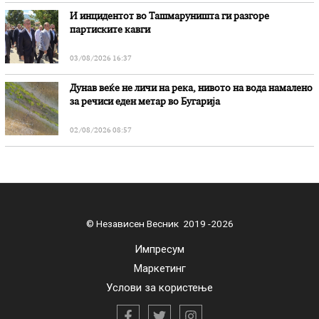
И инцидентот во Ташмаруништa ги разгоре
партиските кавги
03/08/2026 16:37
Дунав веќе не личи на река, нивото на вода намалено
за речиси еден метар во Бугарија
02/08/2026 08:57
© Независен Весник 2019 -2026
Импресум
Маркетинг
Услови за користење