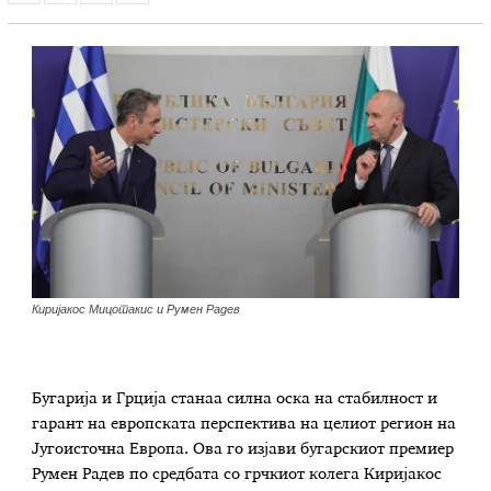
Киријакос Мицотакис и Румен Радев
Бугарија и Грција станаа силна оска на стабилност и
гарант на европската перспектива на целиот регион на
Југоисточна Европа. Ова го изјави бугарскиот премиер
Румен Радев по средбата со грчкиот колега Киријакос