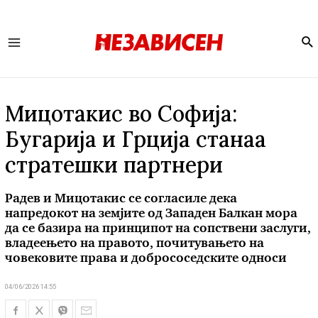
Se
Main
Menu
Мицотакис во Софија:
Бугарија и Грција станаа
стратешки партнери
Радев и Мицотакис се согласиле дека
напредокот на земјите од Западен Балкан мора
да се базира на принципот на сопствени заслуги,
владеењето на правото, почитувањето на
човековите права и добрососедските односи
04/06/2026 14:55