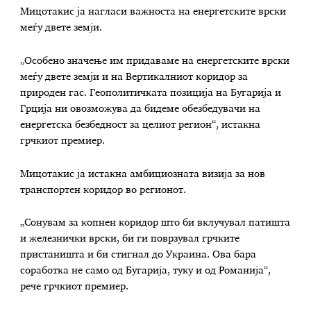
Мицотакис ја нагласи важноста на енергетските врски
меѓу двете земји.
„Особено значење им придаваме на енергетските врски
меѓу двете земји и на Вертикалниот коридор за
природен гас. Геополитичката позиција на Бугарија и
Грција ни овозможува да бидеме обезбедувачи на
енергетска безбедност за целиот регион“, истакна
грчкиот премиер.
Мицотакис ја истакна амбициозната визија за нов
транспортен коридор во регионот.
„Сонувам за копнен коридор што би вклучувал патишта
и железнички врски, би ги поврзувал грчките
пристаништа и би стигнал до Украина. Ова бара
соработка не само од Бугарија, туку и од Романија“,
рече грчкиот премиер.