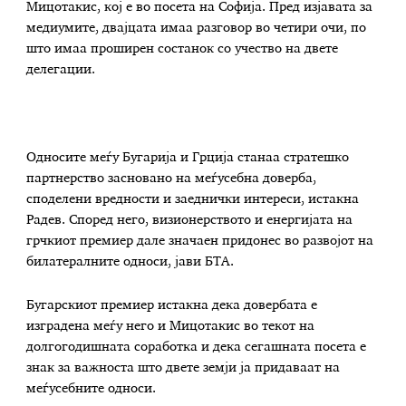
Мицотакис, кој е во посета на Софија. Пред изјавата за
медиумите, двајцата имаа разговор во четири очи, по
што имаа проширен состанок со учество на двете
делегации.
Односите меѓу Бугарија и Грција станаа стратешко
партнерство засновано на меѓусебна доверба,
споделени вредности и заеднички интереси, истакна
Радев. Според него, визионерството и енергијата на
грчкиот премиер дале значаен придонес во развојот на
билатералните односи, јави БТА.
Бугарскиот премиер истакна дека довербата е
изградена меѓу него и Мицотакис во текот на
долгогодишната соработка и дека сегашната посета е
знак за важноста што двете земји ја придаваат на
меѓусебните односи.