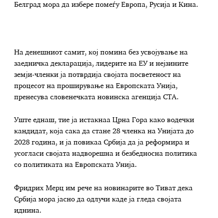
Белград мора да избере помеѓу Европа, Русија и Кина.
На денешниот самит, кој помина без усвојување на
заедничка декларација, лидерите на ЕУ и нејзините
земји-членки ја потврдија својата посветеност на
процесот на проширување на Европската Унија,
пренесува словенечката новинска агенција СТА.
Уште еднаш, тие ја истакнаа Црна Гора како водечки
кандидат, која сака да стане 28 членка на Унијата до
2028 година, и ја повикаа Србија да ја реформира и
усогласи својата надворешна и безбедносна политика
со политиката на Европската Унија.
Фридрих Мерц им рече на новинарите во Тиват дека
Србија мора јасно да одлучи каде ја гледа својата
иднина.