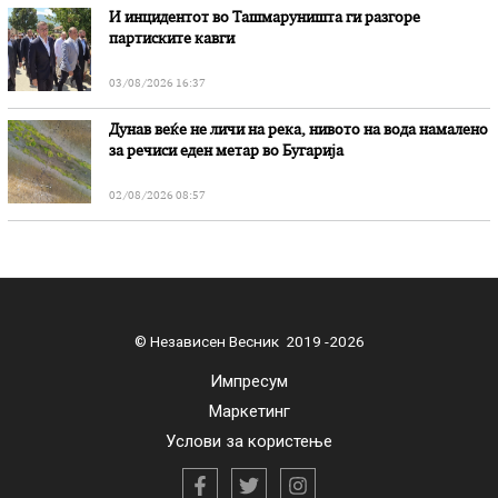
И инцидентот во Ташмаруништa ги разгоре
партиските кавги
03/08/2026 16:37
Дунав веќе не личи на река, нивото на вода намалено
за речиси еден метар во Бугарија
02/08/2026 08:57
© Независен Весник 2019 -2026
Импресум
Маркетинг
Услови за користење