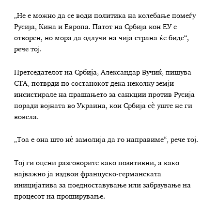
„Не е можно да се води политика на колебање помеѓу
Русија, Кина и Европа. Патот на Србија кон ЕУ е
отворен, но мора да одлучи на чија страна ќе биде“,
рече тој.
Претседателот на Србија, Александар Вучиќ, пишува
СТА, потврди по состанокот дека неколку земји
инсистирале на прашањето за санкции против Русија
поради војната во Украина, кои Србија сè уште не ги
вовела.
„Тоа е она што нè замолија да го направиме“, рече тој.
Тој ги оцени разговорите како позитивни, а како
најважно ја издвои француско-германската
иницијатива за поедноставување или забрзување на
процесот на проширување.