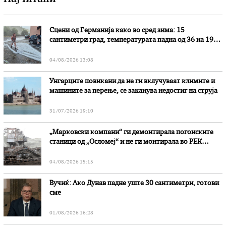
Сцени од Германија како во сред зима: 15
сантиметри град, температурата падна од 36 на 19
степени
04/08/2026 13:08
Унгарците повикани да не ги вклучуваат климите и
машините за перење, се заканува недостиг на струја
31/07/2026 19:10
„Марковски компани“ ги демонтирала погонските
станици од „Осломеј“ и не ги монтирала во РЕК
„Битола“, стои во вештачењето на обвинителството
04/08/2026 15:15
Вучиќ: Ако Дунав падне уште 30 сантиметри, готови
сме
01/08/2026 16:28