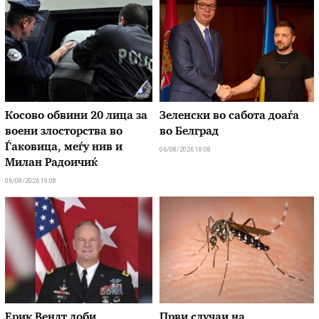
Косово обвини 20 лица за
Зеленски во сабота доаѓа
воени злосторства во
во Белград
Ѓаковица, меѓу нив и
06/08/2026 18:08
Милан Радоичиќ
06/08/2026 19:08
Ерик Вендт доби
Први случаи на