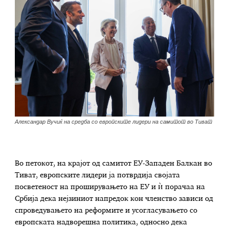
Александар Вучиќ на средба со европските лидери на самитот во Тиват
Во петокот, на крајот од самитот ЕУ-Западен Балкан во
Тиват, европските лидери ја потврдија својата
посветеност на проширувањето на ЕУ и ѝ порачаа на
Србија дека нејзиниот напредок кон членство зависи од
спроведувањето на реформите и усогласувањето со
европската надворешна политика, односно дека