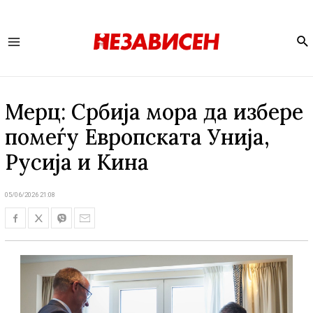
Se
Main
Menu
Мерц: Србија мора да избере
помеѓу Европската Унија,
Русија и Кина
05/06/2026 21:08