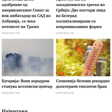
одобрение од
западнонилска треска во
американскиот Сенат за
Србија: Две постари лица
нов амбасадор на САД во
во Белград
Албанија, се чека
хоспитализирани со
потписот на Трамп
невроинвазивна форма
06/08/2026 17:08
06/08/2026 17:08
Бугарија: Воен аеродром
Словенија бележи рекордно
станува вселенски центар
долготраен топлотен бран
06/08/2026 13:08
06/08/2026 09:08
Најчитани