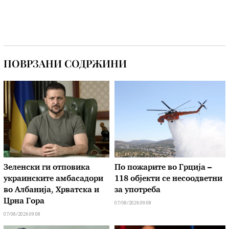
ПОВРЗАНИ СОДРЖИНИ
Зеленски ги отповика
По пожарите во Грција –
украинските амбасадори
118 објекти се несоодветни
во Албанија, Хрватска и
за употреба
Црна Гора
07/08/2026 09:08
07/08/2026 09:08