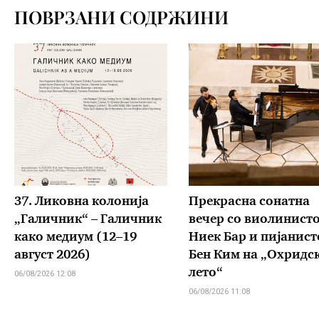
ПОВРЗАНИ СОДРЖИНИ
37. Ликовна колонија
Прекрасна сонатна
„Галичник“ – Галичник
вечер со виолинист
како медиум (12–19
Ниек Бар и пијанист
август 2026)
Бен Ким на „Охридс
лето“
06/08/2026 12:08
06/08/2026 11:08