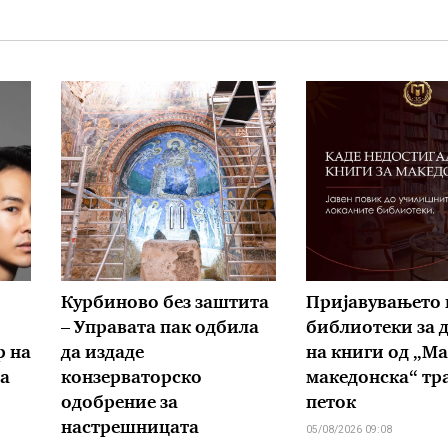
Курбиново без заштита
Пријавувањето 
– Управата пак одбила
библиотеки за 
р на
да издаде
на книги од „М
а
конзерваторско
македонска“ тра
одобрение за
петок
настрешницата
05/08/2026 09:08