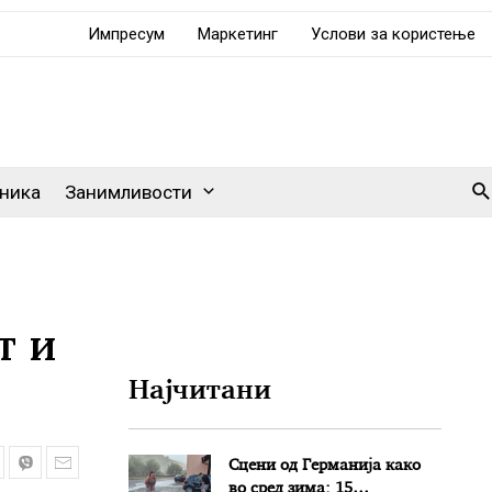
Импресум
Маркетинг
Услови за користење
Se
ника
Занимливости
т и
Најчитани
Сцени од Германија како
во сред зима: 15