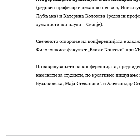
(редовен професор и декан во пензија, Инстит
Љубљана) и Катерина Колозова (редовен профес
хуманистички науки – Скопје).
Свеченото отворање на конференцијата е закажа
Филолошкиот факултет „Блаже Конески“ при У
По завршувањето на конференцијата, предвиден
наменети за студенти, по креативно пишување и
Бузалковска, Маја Стевановиќ и Александар Ст