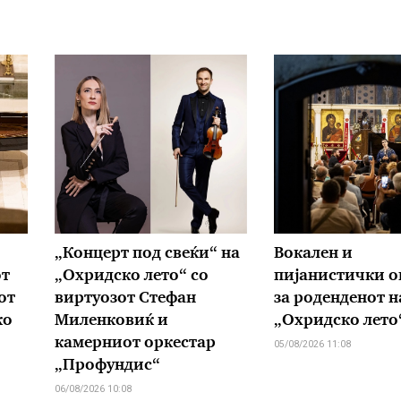
„Концерт под свеќи“ на
Вокален и
от
„Охридско лето“ со
пијанистички о
от
виртуозот Стефан
за роденденот н
ко
Миленковиќ и
„Охридско лето
камерниот оркестар
05/08/2026 11:08
„Профундис“
06/08/2026 10:08