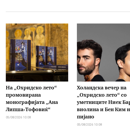
На „Охридско лето“
Холандска вечер на
промовирана
„Охридско лето“ со
монографијата „Ана
уметниците Ниек Ба
Липша-Тофовиќ“
виолина и Бен Ким н
пијано
05/08/2026 10:08
05/08/2026 10:08