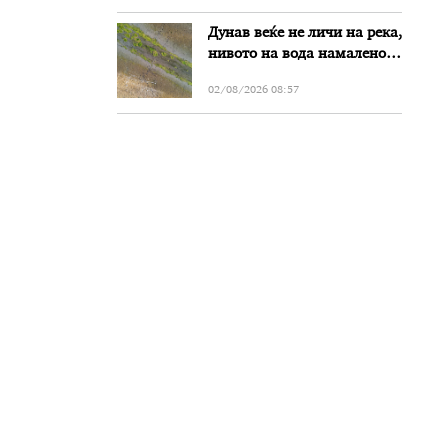
Дунав веќе не личи на река,
нивото на вода намалено
за речиси еден метар во
02/08/2026 08:57
Бугарија