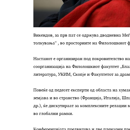
Викендов, за прв пат се одржува дводневна М
толкувања“ , во просториите на Филолошкиот ф
Настанот е организиран под покровителство на 
соорганизација на Филолошкиот факултет „Блаж
литература, УКИМ, Скопје и Факултетот за дра
Повеќе од педесет експерти од областа на хума
земјава и во странство (Франција, Италија, Шпа
др.), ќе дискутираат за комплексните релации м
во глобални рамки.
Конференцијата предвидува и две пленарни пре