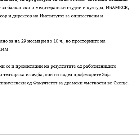
ут за балкански и медитерански студии и култура, ИБАМЕСК,
ор и директор на Институтот за општествени и
но за на 29 ноември во 10 ч., во просториите на
КИМ.
и се и презентации на резултатите од работилниците
 театарска изведба, кои ги водеа професорите Зоја
епанулевски од Факултетот за драмски уметности во Скопје.