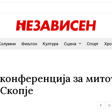
Колумни
Фељтон
Култура
Сцена
Спорт
Хро
конференција за мито
 Скопје