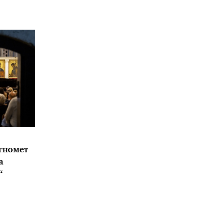
гномет
а
“