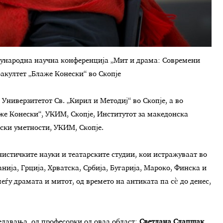
еѓународна научна конференција „Мит и драма: Современи
акултет „Блаже Конески“ во Скопје
Универзитетот Св. „Кирил и Методиј“ во Скопје, а во
е Конески“, УКИМ, Скопје, Институтот за македонска
мски уметности, УКИМ, Скопје.
нистичките науки и театарските студии, кои истражуваат во
нија, Грција, Хрватска, Србија, Бугарија, Мароко, Финска и
еѓу драмата и митот, од времето на антиката па сѐ до денес,
давања, од професорки од оваа област:
Светлана Слапшак