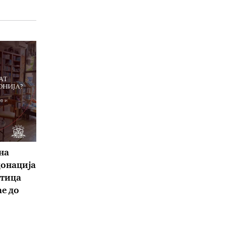
на
донација
атица
е до