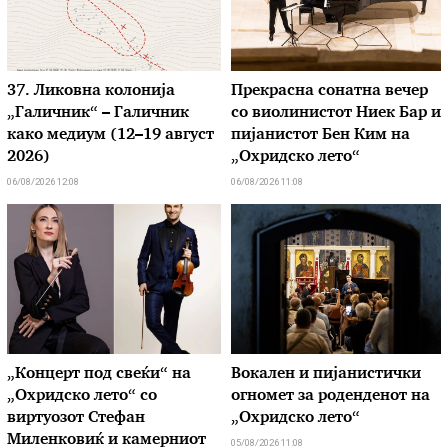
37. Ликовна колонија
Прекрасна сонатна вечер
„Галичник“ – Галичник
со виолинистот Ниек Бар и
како медиум (12–19 август
пијанистот Бен Ким на
2026)
„Охридско лето“
06/08/2026 12:08
06/08/2026 11:08
„Концерт под свеќи“ на
Вокален и пијанистички
„Охридско лето“ со
огномет за роденденот на
виртуозот Стефан
„Охридско лето“
Миленковиќ и камерниот
05/08/2026 11:08