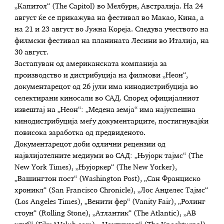
„Капитол“ (The Capitol) во Мелбурн, Австралија. На 24
август ќе се прикажува на фестивал во Макао, Кина, а
на 21 и 23 август во Јужна Кореја. Следува учеството на
филмски фестивал на планината Лесини во Италија, на
30 август.
Застапуван од американската компанија за
производство и дистрибуција на филмови „Неон“,
документарецот од 26 јули има кинодистрибуција во
селектирани киносали во САД. Според официјалниот
извештај на „Неон“: „Медена земја“ има најуспешна
кинодистрибуција меѓу документарците, постигнувајќи
повисока заработка од предвиденото.
Документарецот доби одлични рецензии од
највлијателните медиуми во САД: „Њујорк тајмс“ (The
New York Times), „Њујоркер“ (The New Yorker),
„Вашингтон пост“ (Washington Post), „Сан Франциско
хроникл“ (San Francisco Chronicle), „Лос Анџелес Тајмс“
(Los Angeles Times), „Венити фер“ (Vanity Fair), „Ролинг
стоун“ (Rolling Stonе), „Атлантик“ (The Atlantic), „АВ