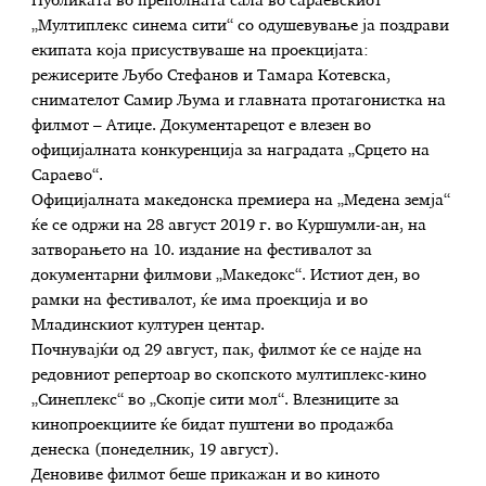
Публиката во преполната сала во сараевскиот
„Мултиплекс синема сити“ со одушевување ја поздрави
екипата која присуствуваше на проекцијата:
режисерите Љубо Стефанов и Тамара Котевска,
снимателот Самир Љума и главната протагонистка на
филмот – Атиџе. Документарецот е влезен во
официјалната конкуренција за наградата „Срцето на
Сараево“.
Официјалната македонска премиера на „Медена земја“
ќе се одржи на 28 август 2019 г. во Куршумли-ан, на
затворањето на 10. издание на фестивалот за
документарни филмови „Македокс“. Истиот ден, во
рамки на фестивалот, ќе има проекција и во
Младинскиот културен центар.
Пoчнувајќи од 29 август, пак, филмот ќе се најде на
редовниот репертоар во скопското мултиплекс-кино
„Синеплекс“ во „Скопје сити мол“. Влезниците за
кинопроекциите ќе бидат пуштени во продажба
денеска (понеделник, 19 август).
Деновиве филмот беше прикажан и во киното