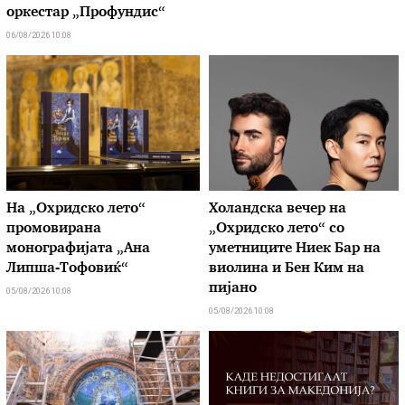
оркестар „Профундис“
06/08/2026 10:08
На „Охридско лето“
Холандска вечер на
промовирана
„Охридско лето“ со
монографијата „Ана
уметниците Ниек Бар на
Липша-Тофовиќ“
виолина и Бен Ким на
пијано
05/08/2026 10:08
05/08/2026 10:08