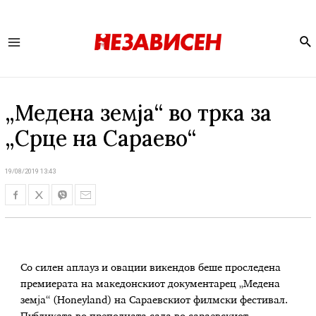
Se
Main
Menu
„Медена земја“ во трка за
„Срце на Сараево“
19/08/2019 13:43
Со силен аплауз и овации викендов беше проследена
премиерата на македонскиот документарец „Медена
земја“ (Honeyland) на Сараевскиот филмски фестивал.