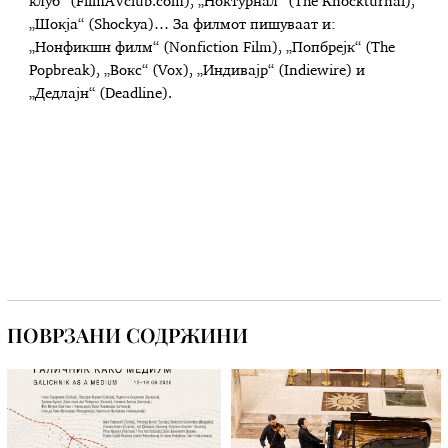
клуб“ (FilmАVclub.com), „Ноктурнал“ (Тhe Кnockturnal),
„Шокја“ (Shockya)… За филмот пишуваат и:
„Нонфикшн филм“ (Nonfiction Film), „Попбрејк“ (The
Popbreak), „Вокс“ (Vox), „Индивајр“ (Indiewire) и
„Дедлајн“ (Deadline).
ПОВРЗАНИ СОДРЖИНИ