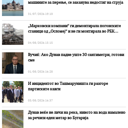
машините за перење, се заканува недостиг на струја
31/07/2026 19:10
„Марковски компани“ ги демонтирала погонските
станици од „Осломеј“ и не ги монтирала во РЕК
„Битола“, стои во вештачењето на обвинителството
04/08/2026 15:15
Вучиќ: Ако Дунав падне уште 30 сантиметри, готови
сме
01/08/2026 16:28
И инцидентот во Ташмаруништa ги разгоре
партиските кавги
03/08/2026 16:37
Дунав веќе не личи на река, нивото на вода намалено
за речиси еден метар во Бугарија