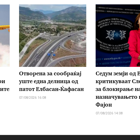
Отворена за сообраќај
Седум земји од Е
ри
уште една делница од
критикуваат Сл
рите
патот Елбасан-Ќафасан
за блокирање н
назначувањето 
07/08/2026 16:08
Фајон
07/08/2026 14:08