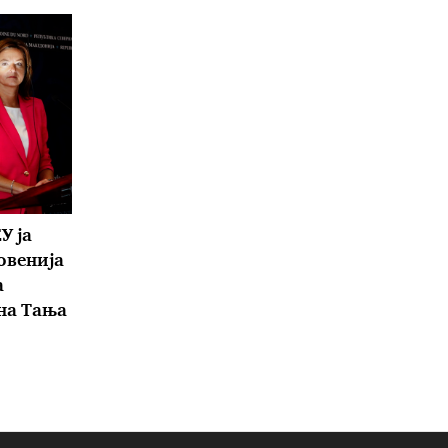
У ја
овенија
а
на Тања