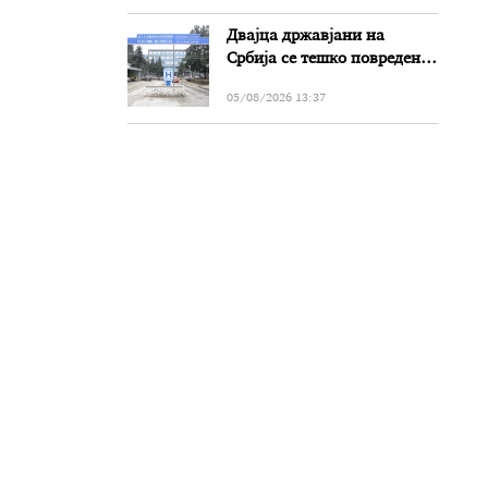
Двајца државјани на
Србија се тешко повредени
во сообраќајката на патот
05/08/2026 13:37
Прилеп-Битола