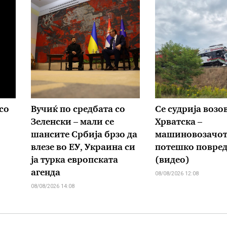
со
Вучиќ по средбата со
Се судрија возо
Зеленски – мали се
Хрватска –
шансите Србија брзо да
машиновозачо
влезе во ЕУ, Украина си
потешко повре
ја турка европската
(видео)
агенда
08/08/2026 12:08
08/08/2026 14:08