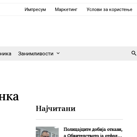
Импресум
Маркетинг
Услови за користење
Se
ника
Занимливости
нка
Најчитани
Полицајците добија откази,
а Обвителството ја отфрли