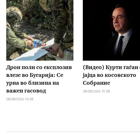
Дрон полн со експлозив
(Видео) Курти гаѓан 
влезе во Бугарија: Се
јајца во косовското
урна во близина на
Собрание
важен гасовод
08/08/2026 15:08
08/08/2026 16:08