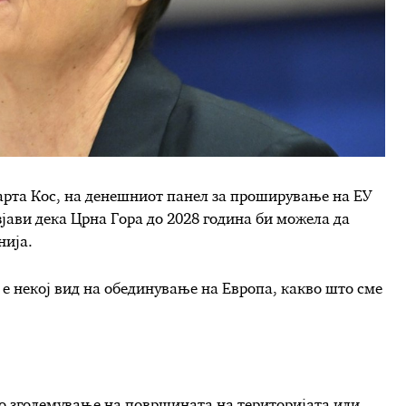
рта Кос, на денешниот панел за проширување на ЕУ
јави дека Црна Гора до 2028 година би можела да
нија.
е некој вид на обединување на Европа, какво што сме
о зголемување на површината на територијата или