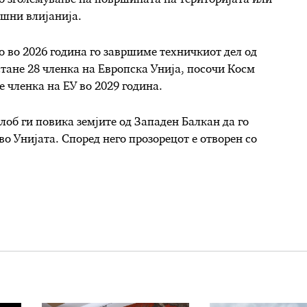
ешни влијанија.
о во 2026 година го завршиме техничкиот дел од
стане 28 членка на Европска Унија, посочи Косм
е членка на ЕУ во 2029 година.
лоб ги повика земјите од Западен Балкан да го
во Унијата. Според него прозорецот е отворен со