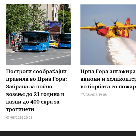
Построги сообраќајни
Црна Гора ангажира
правила во Црна Гора:
авиони и хеликопте
Забрана за ноќно
во борбата со пожа
возење до 21 година и
07/08/2026 19:08
казни до 400 евра за
тротинети
07/08/2026 20:08