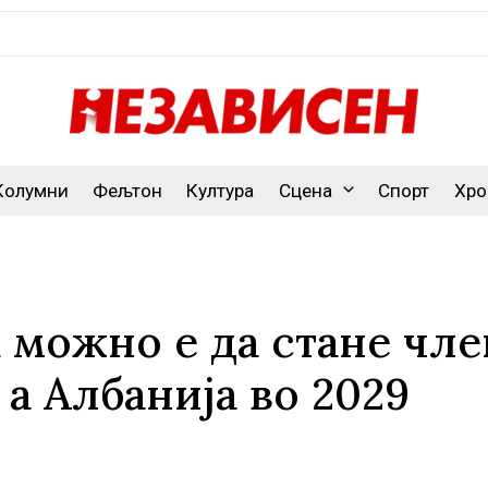
Колумни
Фељтон
Култура
Сцена
Спорт
Хро
 можно е да стане чле
 а Албанија во 2029