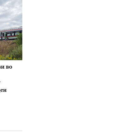
ви во
т
ден