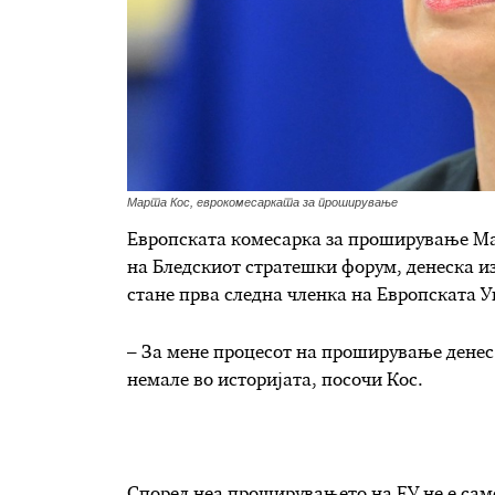
Марта Кос, еврокомесарката за проширување
Европската комесарка за проширување Ма
на Бледскиот стратешки форум, денеска из
стане прва следна членка на Европската У
– За мене процесот на проширување денес 
немале во историјата, посочи Кос.
Според неа проширувањето на ЕУ не е сам