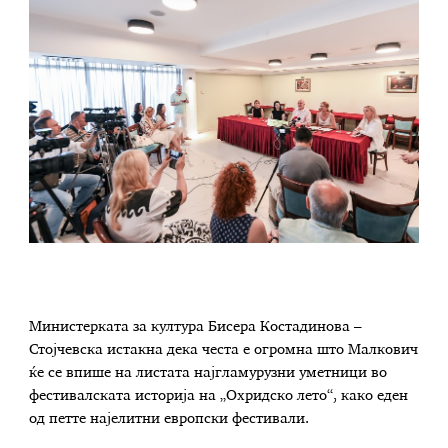
Министерката за култура Бисера Костадинова –
Стојчевска истакна дека честа е огромна што Малкович
ќе се впише на листата најгламурузни уметници во
фестивалската историја на „Охридско лето“, како еден
од петте најелитни европски фестивали.