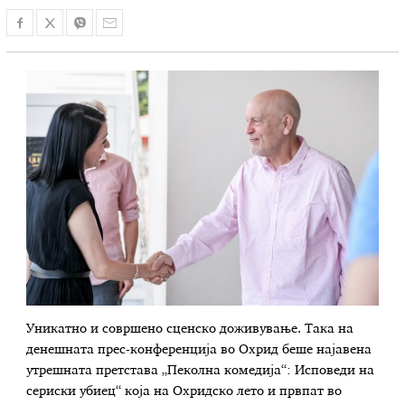
Уникатно и совршено сценско доживување. Така на
денешната прес-конференција во Охрид беше најавена
утрешната претстава „Пеколна комедија“: Исповеди на
сериски убиец“ која на Охридско лето и првпат во