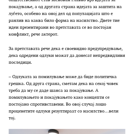
општествениот став заснован главно врз идејата за
покајување, а од другата страна идејата за заштита на
луѓето, особено на оној дел од популацијата што е
ранлив на каква било форма на насилство. Двете тие
идеи презентирани во претставата се во постојан
конфликт, рече актерот.
За претставата рече дека е своевидно предупредување,
дека одредени одлуки можат да донесат непредвидливи
последици.
– Одлуката за помилување може да биде политичка
грешка. Од друга страна, сметам дека на секој човек
треба да му се даде шанса за покајување. А
помилувањето и покајувањето како концепти се
постојано спротивставени. Во овој случај лошо
проценетите одлуки резултираат со насилство…вели
тој.