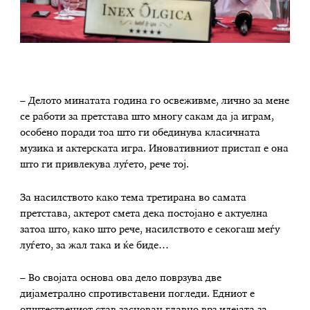
– Делото минатата година го освеживме, лично за мене
се работи за претстава што многу сакам да ја играм,
особено поради тоа што ги обединува класичната
музика и актерската игра. Иновативниот пристап е она
што ги привлекува луѓето, рече тој.
За насилството како тема третирана во самата
претстава, актерот смета дека постојано е актуелна
затоа што, како што рече, насилството е секогаш меѓу
луѓето, за жал така и ќе биде…
– Во својата основа ова дело поврзува две
дијаметрално спротивставени погледи. Едниот е