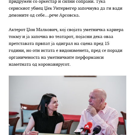
придружен со оркестар и силни сопрани. Тука
серискиот убиец Џек Унтервегер започнува да ги вади
демоните од себе…рече Арсовска.
Актерот Џон Малкович, кој својата уметничка кариера
токму и ја започна во театарот, појасни дека оваа
претставата првпат ја одиграл на сцена пред 15
години, но оти истата е видоизменета, пред се поради
органиченоста на уметничките перформанси
наметната од коронавирусот.