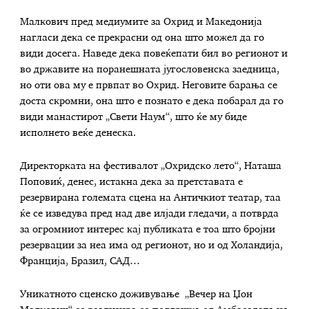
Малкович пред медиумите за Охрид и Македонија
нагласи дека се прекрасни од она што можел да го
види досега. Наведе дека повеќепати бил во регионот и
во државите на поранешната југословенска заедница,
но оти ова му е првпат во Охрид. Неговите барања се
доста скромни, она што е познато е дека побарал да го
види манастирот „Свети Наум“, што ќе му биде
исполнето веќе денеска.
Директорката на фестивалот „Охридско лето“, Наташа
Поповиќ, денес, истакна дека за претставата е
резервирана големата сцена на Античкиот театар, таа
ќе се изведува пред над две илјади гледачи, а потврда
за огромниот интерес кај публиката е тоа што бројни
резервации за неа има од регионот, но и од Холандија,
Франција, Бразил, САД…
Уникатното сценско доживување „Вечер на Џон