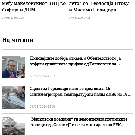
меѓу македонскиот КИЦ во
лето“ со Теодосија Нтоку
Софија и ДПМ
и Масимо Полидори
07/08/2026 09:08
07/08/2026 07:08
Најчитани
Полицајците добија откази, а Обвителството ја
отфрли кривичната пријава од Тошковски за
наводни злоупотреби
06/08/2026 15:13
Сцени од Германија како во сред зима: 15
сантиметри град, температурата падна од 36 на 19
степени
04/08/2026 13:08
„Марковски компани“ ги демонтирала погонските
станици од „Осломеј“ и не ги монтирала во РЕК
„Битола“, стои во вештачењето на обвинителството