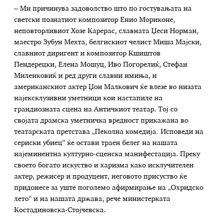
– Ми причинува задоволство што по гостувањата на
светски познатиот композитор Енио Мориконе,
неповторливиот Хозе Карерас, славната Џеси Норман,
маестро Зубун Мехта, белгискиот челист Миша Мајски,
славниот диригент и композитор Кшиштов
Пендерецки, Елена Мошуц, Иво Погорелиќ, Стефан
Миленковиќ и ред други славни имиња, и
американскиот актер Џон Малкович ќе влезе во низата
најексклузивни уметници кои настапиле на
грандиозната сцена на Античкиот театар. Тој со
својата драмска уметничка вредност прикажана во
театарската претстава „Пеколна комедија: Исповеди на
сериски убиец“ ќе остави траен белег на нашата
најеминентна културно-сценска манифестација. Преку
своето богато искуство и харизма како исклучителен
актер, режисер и продуцент, неговото присуство ќе
придонесе за уште поголемо афирмирање на „Охридско
лето“ и на нашата држава, рече министерката
Костадиновска-Стојчевска.