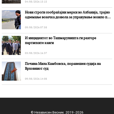
04/08/2026 15:15
Нови строги сообраќајни мерки во Aлбанија, трајно
одземање возачка дозвола за управување возило под
дејство на алкохол и големи парични казни
09/08/2026 07:58
И инцидентот во Ташмаруништa ги разгоре
партиските кавги
03/08/2026 16:37
Почина Мила Камбовска, поранешен судија на
Врховниот суд
09/08/2026 14:08
© Независен Весник 2019 -2026