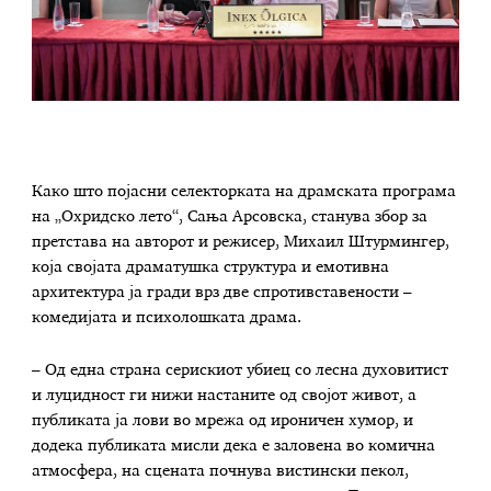
Како што појасни селекторката на драмската програма
на „Охридско лето“, Сања Арсовска, станува збор за
претстава на авторот и режисер, Михаил Штурмингер,
која својата драматушка структура и емотивна
архитектура ја гради врз две спротивставености –
комедијата и психолошката драма.
– Од една страна серискиот убиец со лесна духовитист
и луцидност ги нижи настаните од својот живот, а
публиката ја лови во мрежа од ироничен хумор, и
додека публиката мисли дека е заловена во комична
атмосфера, на сцената почнува вистински пекол,