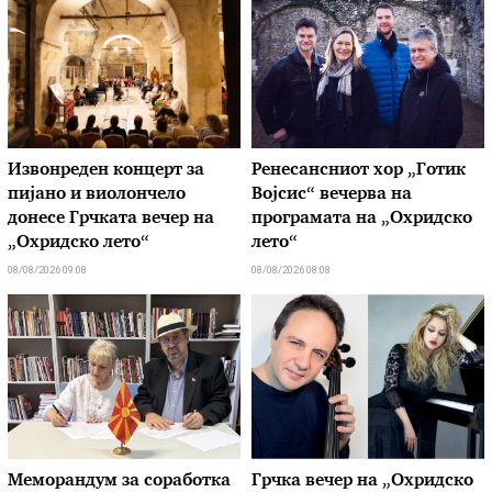
Извонреден концерт за
Ренесансниот хор „Готик
пијано и виолончело
Војсис“ вечерва на
донесе Грчката вечер на
програмата на „Охридско
„Охридско лето“
лето“
08/08/2026 09:08
08/08/2026 08:08
Меморандум за соработка
Грчка вечер на „Охридско