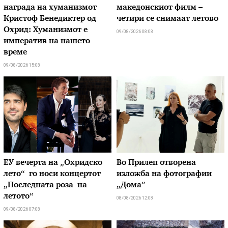
награда на хуманизмот
македонскиот филм –
Кристоф Бенедиктер од
четири се снимаат летово
Охрид: Хуманизмот е
09/08/2026 08:08
императив на нашето
време
09/08/2026 15:08
ЕУ вечерта на „Охридско
Во Прилеп отворена
лето“ го носи концертот
изложба на фотографии
„Последната роза на
„Дома“
летото“
08/08/2026 12:08
09/08/2026 07:08