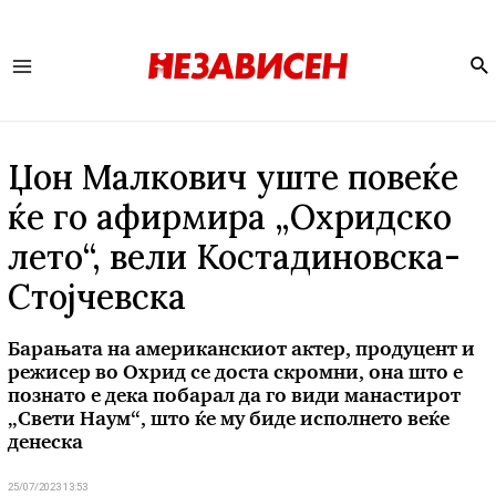
Se
Main
Menu
Џон Малкович уште повеќе
ќе го афирмира „Охридско
лето“, вели Костадиновска-
Стојчевска
Барањата на американскиот актер, продуцент и
режисер во Охрид се доста скромни, она што е
познато е дека побарал да го види манастирот
„Свети Наум“, што ќе му биде исполнето веќе
денеска
25/07/2023 13:53