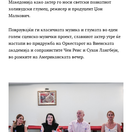
Македонија како актер го носи светски познатиот
холивудски глумец, режисер и продуцент Џон
Малкович.
Поврзувајќи ги класичната музика и глумата во еден
голем сценско-музички проект, славниот актер утре ќе
настапи во придружба на Оркестарот на Виенската
академија и сопранистите Чен Реис и Сузан Лангбејн,
во рамките на Американската вечер.