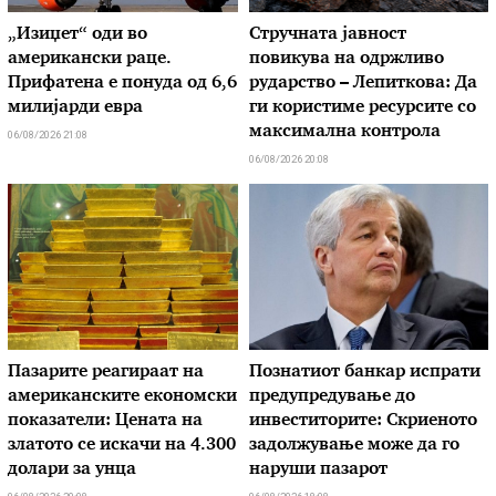
„Изиџет“ оди во
Стручната јавност
американски раце.
повикува на одржливо
Прифатена е понуда од 6,6
рударство – Лепиткова: Да
милијарди евра
ги користиме ресурсите со
максимална контрола
06/08/2026 21:08
06/08/2026 20:08
Пазарите реагираат на
Познатиот банкар испрати
американските економски
предупредување до
показатели: Цената на
инвеститорите: Скриеното
златото се искачи на 4.300
задолжување може да го
долари за унца
наруши пазарот