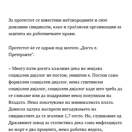
За протестот се известени меѓународните и сите
домашни синдикати, како и граѓански организации за
заштита на работничките прави.
Протестот ќе се одржи под мотото „Доста е.
Претеравте“.
– Многу пати досега кажавме дека во земјава
социјален дијалог не постои, уништен е. Постои само
формален социјален дијалог, нема суштински
социјален дијалог, социјален дијалог каде што треба да
се сликаме или да поддржиме некој популизам на
Владата. Нема покачување на минималната плата.
Донесоа одлука наспроти негодувањето на
синдикатите да се зголеми 1,7 отсто. Но, слушнавме од
Државниот завод за статистика дека само инфлацијата
во март е два процента, нема работна недела,