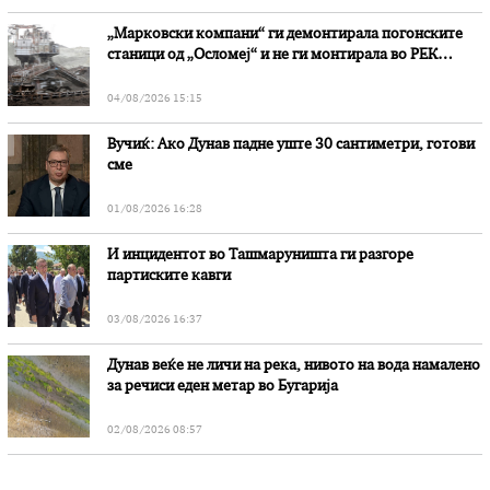
„Марковски компани“ ги демонтирала погонските
станици од „Осломеј“ и не ги монтирала во РЕК
„Битола“, стои во вештачењето на обвинителството
04/08/2026 15:15
Вучиќ: Ако Дунав падне уште 30 сантиметри, готови
сме
01/08/2026 16:28
И инцидентот во Ташмаруништa ги разгоре
партиските кавги
03/08/2026 16:37
Дунав веќе не личи на река, нивото на вода намалено
за речиси еден метар во Бугарија
02/08/2026 08:57