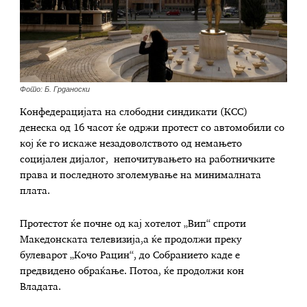
Фото: Б. Грданоски
Конфедерацијата на слободни синдикати (КСС)
денеска од 16 часот ќе одржи протест со автомобили со
кој ќе го искаже незадоволството од немањето
социјален дијалог, непочитувањето на работничките
права и последното зголемување на минималната
плата.
Протестот ќе почне од кај хотелот „Вип“ спроти
Македонската телевизија,а ќе продолжи преку
булеварот „Кочо Рацин“, до Собранието каде е
предвидено обраќање. Потоа, ќе продолжи кон
Владата.