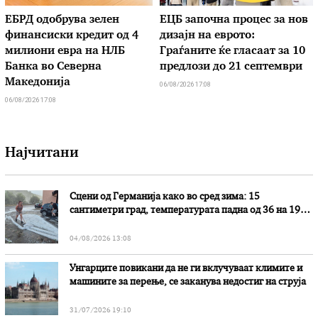
ЕБРД одобрува зелен
ЕЦБ започна процес за нов
финансиски кредит од 4
дизајн на еврото:
милиони евра на НЛБ
Граѓаните ќе гласаат за 10
Банка во Северна
предлози до 21 септември
Македонија
06/08/2026 17:08
06/08/2026 17:08
Најчитани
Сцени од Германија како во сред зима: 15
сантиметри град, температурата падна од 36 на 19
степени
04/08/2026 13:08
Унгарците повикани да не ги вклучуваат климите и
машините за перење, се заканува недостиг на струја
31/07/2026 19:10