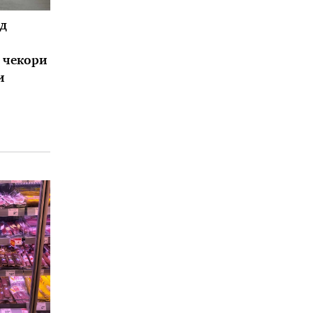
д
и чекори
и