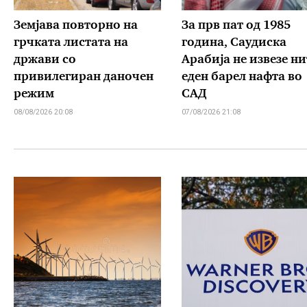
Земјава повторно на
За прв пат од 1985
грчката листата на
година, Саудиска
држави со
Арабија не извезе ни
привилегиран даночен
еден барел нафта во
режим
САД
08/08/2026 20:08
07/08/2026 21:08