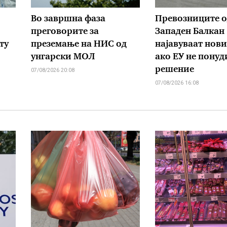
Во завршна фаза
Превозниците о
преговорите за
Западен Балкан
ту
преземање на НИС од
најавуваат нов
унгарски МОЛ
ако ЕУ не понуд
решение
07/08/2026 20:08
07/08/2026 16:08