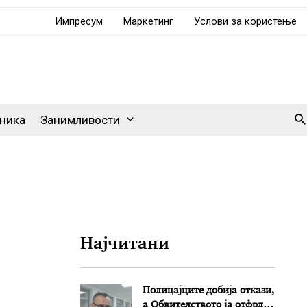
Импресум
Маркетинг
Услови за користење
Se
ника
Занимливости
Најчитани
Полицајците добија откази,
а Обвителството ја отфрли