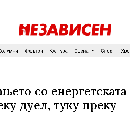
Колумни
Фељтон
Култура
Сцена
Спорт
Хро
ањето со енергетската
еку дуел, туку преку