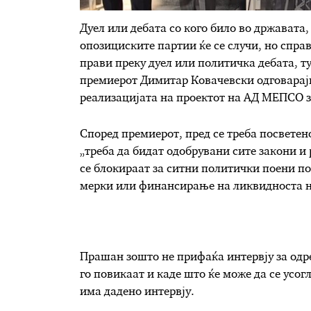
Дуел или дебата со кого било во државата,
опозициските партии ќе се случи, но спра
прави преку дуел или политичка дебата, ту
премиерот Димитар Ковачевски одговарај
реализацијата на проектот на АД МЕПСО 
Според премиерот, пред се треба посветен
„треба да бидат одобрувани сите закони и 
се блокираат за ситни политички поени п
мерки или финансирање на ликвидноста н
Прашан зошто не прифаќа интервју за одре
го повикаат и каде што ќе може да се усог
има дадено интервју.