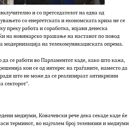
 вклучително и со претседателот на една од
вувањето со енергетската и економската криза не се
ку преку работа и соработка, изјави денеска
ќи на новинарско прашање на настанот по повод
за модернизација на телекомуникациската опрема.
о да се работи во Парламентот каде, како што кажа,
решенија кои се од интерес на граѓаните, наместо да
оради што не може да се реализираат антикризни
а секторот“.
дени медиуми, Ковачевски рече дека секаде каде ќе
ласи терминот, во најголем број телевизии и медиуми