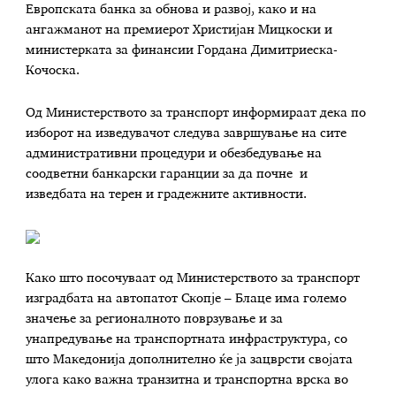
Европската банка за обнова и развој, како и на
ангажманот на премиерот Христијан Мицкоски и
министерката за финансии Гордана Димитриеска-
Кочоска.
Од Министерството за транспорт информираат дека по
изборот на изведувачот следува завршување на сите
административни процедури и обезбедување на
соодветни банкарски гаранции за да почне и
изведбата на терен и градежните активности.
Како што посочуваат од Министерството за транспорт
изградбата на автопатот Скопје – Блаце има големо
значење за регионалното поврзување и за
унапредување на транспортната инфраструктура, со
што Македонија дополнително ќе ја зацврсти својата
улога како важна транзитна и транспортна врска во