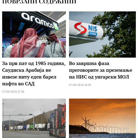
ПОВРЗАНИ СОДРЖИНИ
За прв пат од 1985 година,
Во завршна фаза
Саудиска Арабија не
преговорите за преземање
извезе ниту еден барел
на НИС од унгарски МОЛ
нафта во САД
07/08/2026 20:08
07/08/2026 21:08