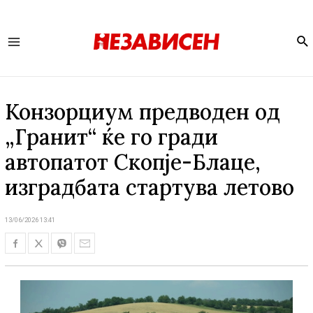
Se
Main
Menu
Конзорциум предводен од
„Гранит“ ќе го гради
автопатот Скопје-Блаце,
изградбата стартува летово
13/06/2026 13:41