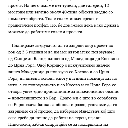
проект. На него имаме пет тунели, две галерии, 12
мостови или вкупно околу 40-тина објекти заедно со
помалите објекти. Тоа е голем инженерски и
градителски потфат. Но, ќе докажеме дека како држава
можеме да работиме големи проекти.
– Планираме зведувачот да го заврши овој проект во
рок од 3,5 години и да имаме автопатско поврзување
од Скопје до Блаце, односно од Македонија до Косово и
до Црна Гора. Овој Коридор е исклучително значен
зашто Македонија ја поврзува со Косово и со Црна
Гора, на дневна основа многу патници поминуваат по
него, а со поврзувањето и со Косово и со Црна Гора се
отвора уште едно пристаниште за македонскиот бизнис
– пристаништето во Бар. Драго ми е што во соработка
со Европската банка за обнова и развој успеавме да го
завршиме овој процес, да избереме Изведувач кој што
сега треба да почне да работи на терен, изјави
Николоски, заблагодарувајќи се за поддршката на