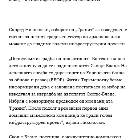
Според Николоски, изборот на „Гранит“ за изведувач, е
сигнал за целиот градежен сектор во државава дека
можеме да градиме големи инфраструктурни проекти.
„Почнуваме изградба на нов автопат. Во текот на ова
лето започнува да се гради автопатот Скопје-Блаце. На
денешната средба со директорот на Европската банка
за обнова и развој (ЕБОР), Фатих Туркменоглу бевме
информирани дека е завршена постапката за избор на
изведувач за изградба на автопатот Скопје-Блаце.
Избран е конзорциум предводен од компанијата
‘Гранит’. После подолг временски период една
домашна македонска компанија ќе гради голем
инфраструктурен проект“, изјави Николоски.
Скопје-Блаце, потецира, е исклучително комплексен