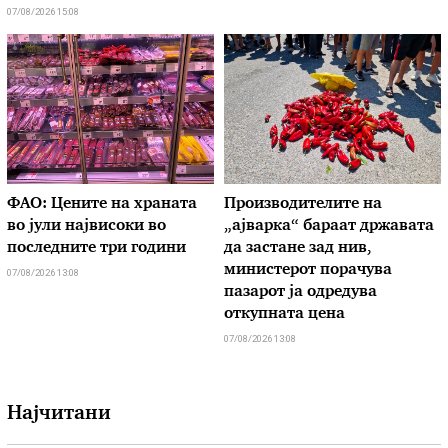
07/08/2026 15:08
ФАО: Цените на храната
Производителите на
во јули највисоки во
„ајварка“ бараат државата
последните три години
да застане зад нив,
министерот порачува
07/08/2026 13:08
пазарот ја одредува
откупната цена
07/08/2026 13:08
Најчитани