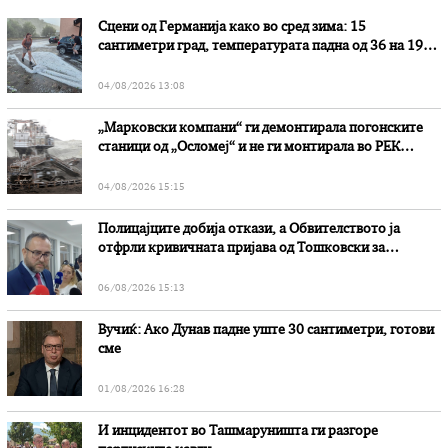
Сцени од Германија како во сред зима: 15
сантиметри град, температурата падна од 36 на 19
степени
04/08/2026 13:08
„Марковски компани“ ги демонтирала погонските
станици од „Осломеј“ и не ги монтирала во РЕК
„Битола“, стои во вештачењето на обвинителството
04/08/2026 15:15
Полицајците добија откази, а Обвителството ја
отфрли кривичната пријава од Тошковски за
наводни злоупотреби
06/08/2026 15:13
Вучиќ: Ако Дунав падне уште 30 сантиметри, готови
сме
01/08/2026 16:28
И инцидентот во Ташмаруништa ги разгоре