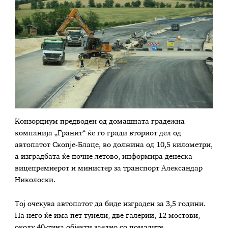
Конзорциум предводен од домашната градежна
компанија „Гранит“ ќе го гради вториот дел од
автопатот Скопје-Блаце, во должина од 10,5 километри,
а изградбата ќе почне летово, информира денеска
вицепремиерот и министер за транспорт Александар
Николоски.
Тој очекува автопатот да биде изграден за 3,5 години.
На него ќе има пет тунели, две галерии, 12 мостови,
околу 40-тина објекти заедно со помалите.