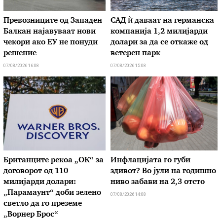
Превозниците од Западен
САД ѝ даваат на германска
Балкан најавуваат нови
компанија 1,2 милијарди
чекори ако ЕУ не понуди
долари за да се откаже од
решение
ветерен парк
07/08/2026 16:08
07/08/2026 15:08
Британците рекоа „ОК“ за
Инфлацијата го губи
договорот од 110
здивот? Во јули на годишно
милијарди долари:
ниво забави на 2,3 отсто
„Парамаунт“ доби зелено
07/08/2026 14:08
светло да го преземе
„Ворнер Брос“