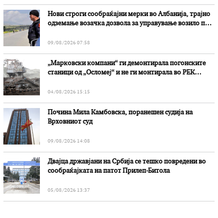
Нови строги сообраќајни мерки во Aлбанија, трајно
одземање возачка дозвола за управување возило под
дејство на алкохол и големи парични казни
09/08/2026 07:58
„Марковски компани“ ги демонтирала погонските
станици од „Осломеј“ и не ги монтирала во РЕК
„Битола“, стои во вештачењето на обвинителството
04/08/2026 15:15
Почина Мила Камбовска, поранешен судија на
Врховниот суд
09/08/2026 14:08
Двајца државјани на Србија се тешко повредени во
сообраќајката на патот Прилеп-Битола
05/08/2026 13:37