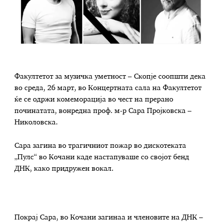
Факултетот за музичка уметност – Скопје соопшти дека
во среда, 26 март, во Концертната сала на Факултетот
ќе се одржи комеморација во чест на прерано
починатата, вонредна проф. м-р Сара Пројковска –
Николовска.
Сара загина во трагичниот пожар во дискотеката
„Пулс“ во Кочани каде настапуваше со својот бенд
ДНК, како придружен вокал.
Покрај Сара, во Кочани загинаа и членовите на ДНК –