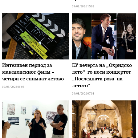
09/08/2026 15:08
Интезивен период за
ЕУ вечерта на „Охридско
македонскиот филм –
лето“ го носи концертот
четири се снимаат летово
„Последната роза на
летото“
09/08/2026 08:08
09/08/2026 07:08