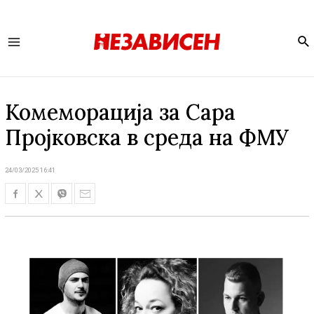
Se
Main
Menu
Комеморација за Сара
Пројковска в среда на ФМУ
24/03/2025 16:41