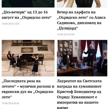
„Џез-вечери“ од 13 до 16
Вечер на харфата на
август на „Охридско лето“
„Охридско лето“ со Алиса
Садикова, дипломец на
10/08/2026 12:08
„Џулијард“
10/08/2026 09:08
„Последната роза на
Лауреатот на Светската
летото“ – музички раскош и
награда на хуманизмот
европски дух на „Охридско
Кристоф Бенедиктер од
лето“
Охрид: Хуманизмот е
императив на нашето
10/08/2026 09:08
време