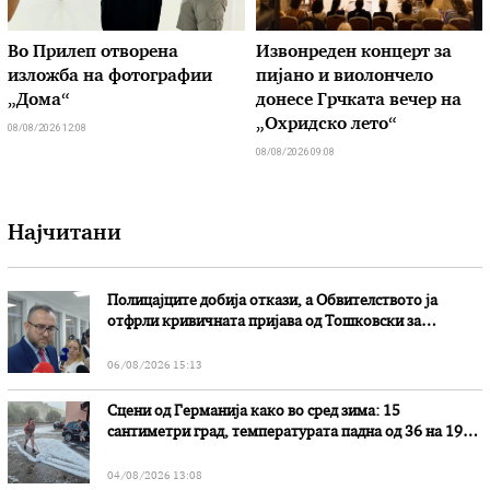
Во Прилеп отворена
Извонреден концерт за
изложба на фотографии
пијано и виолончело
„Дома“
донесе Грчката вечер на
„Охридско лето“
08/08/2026 12:08
08/08/2026 09:08
Најчитани
Полицајците добија откази, а Обвителството ја
отфрли кривичната пријава од Тошковски за
наводни злоупотреби
06/08/2026 15:13
Сцени од Германија како во сред зима: 15
сантиметри град, температурата падна од 36 на 19
степени
04/08/2026 13:08