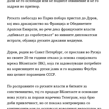
дали ќе го ослободи или ќе поднесе обвинение и ќе го
задржи во притвор.
Руската амбасада во Париз побара пристап до Дуров,
кој има државјанство на Франција и Обединетите
Арапски Емирати, но рече дека француските власти
„одбиваат да соработуваат“ во нивните дипломатски
истраги, објавија руските државни медиуми.
Дуров, роден во Санкт Петербург, се прослави во Русија
во своите 20-ти години откако ја основа социјалната
мрежа ВКонтакте (ВК), која ги задоволуваше потребите
на корисниците на руски јазик и го надмина Фејсбук
низ целиот поранешен СССР.
По расправиите со руските власти и битките за
сопствеништво, тој го продаде ВКонтакте и основаше
нова услуга за пораки наречена Телеграм, која брзо
доби привлечност, но се покажа контроверзна со
критичарите кои го осудуваат наводниот недостаток на