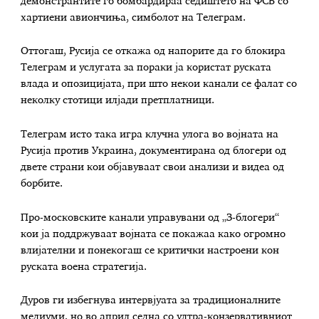
демонстрантите го бомбардираа седиштето на ФСБ со
хартиени авиончиња, симболот на Телеграм.
Оттогаш, Русија се откажа од напорите да го блокира
Телеграм и услугата за пораки ја користат руската
влада и опозицијата, при што некои канали се фалат со
неколку стотици илјади претплатници.
Телеграм исто така игра клучна улога во војната на
Русија против Украина, документирана од блогери од
двете страни кои објавуваат свои анализи и видеа од
борбите.
Про-московските канали управувани од „З-блогери“
кои ја поддржуваат војната се покажаа како огромно
влијателни и понекогаш се критички настроени кон
руската воена стратегија.
Дуров ги избегнува интервјуата за традиционалните
медиуми, но во април седна со ултра-конзервативниот