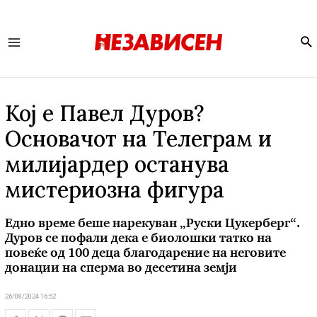
Se
Main
Menu
Кој е Павел Дуров?
Основачот на Телеграм и
милијардер останува
мистериозна фигура
Едно време беше нарекуван „Руски Цукерберг“.
Дуров се пофали дека е биолошки татко на
повеќе од 100 деца благодарение на неговите
донации на сперма во десетина земји
26/08/2024 16:52