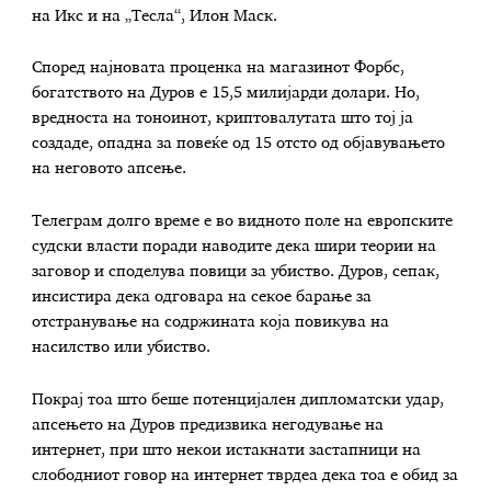
на Икс и на „Тесла“, Илон Маск.
Според најновата проценка на магазинот Форбс,
богатството на Дуров е 15,5 милијарди долари. Но,
вредноста на тоноинот, криптовалутата што тој ја
создаде, опадна за повеќе од 15 отсто од објавувањето
на неговото апсење.
Телеграм долго време е во видното поле на европските
судски власти поради наводите дека шири теории на
заговор и споделува повици за убиство. Дуров, сепак,
инсистира дека одговара на секое барање за
отстранување на содржината која повикува на
насилство или убиство.
Покрај тоа што беше потенцијален дипломатски удар,
апсењето на Дуров предизвика негодување на
интернет, при што некои истакнати застапници на
слободниот говор на интернет тврдеа дека тоа е обид за