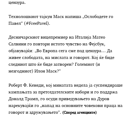
цензура.
Технолошкиот тајкун Маск напиша „Ослободете го
Павел“ (#FreePavel).
Десничарскиот вицепремиер на Италија Матео
Салвини го повтори истото чувство на Фејсбук,
објавувајќи: „Во Европа сега сме под цензура… Да
живее слободата, на мислата и говорот. Кој ќе биде
следниот што ќе биде затворен? Големиот (и
незгодниот) Илон Маск?“
Роберт Ф. Кенеди, кој минатата недела ја суспендираше
кампањата за претседателските избори и го поддржа
Доналд Трамп, го осуди приведувањето на Дуров
нарекувајќи го „напад на основните човекови праца на
говорот и здружувањето“.
(Според агенциите)