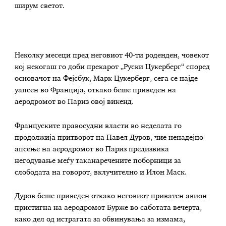
ширум светот.
Неколку месеци пред неговиот 40-ти роденден, човекот
кој некогаш го доби прекарот „Руски Цукерберг“ според
основачот на Фејсбук, Марк Цукерберг, сега се најде
уапсен во Франција, откако беше приведен на
аеродромот во Париз овој викенд.
Француските правосудни власти во неделата го
продолжија притворот на Павел Дуров, чие ненадејно
апсење на аеродромот во Париз предизвика
негодување меѓу таканаречените поборници за
слободата на говорот, вклучително и Илон Маск.
Дуров беше приведен откако неговиот приватен авион
пристигна на аеродромот Бурже во саботата вечерта,
како дел од истрагата за обвинувања за измама,