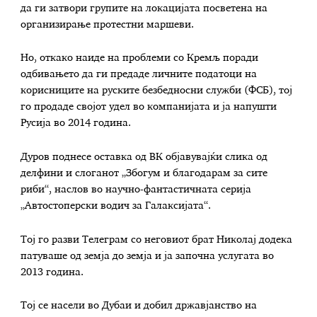
да ги затвори групите на локацијата посветена на
организирање протестни маршеви.
Но, откако наиде на проблеми со Кремљ поради
одбивањето да ги предаде личните податоци на
корисниците на руските безбедносни служби (ФСБ), тој
го продаде својот удел во компанијата и ја напушти
Русија во 2014 година.
Дуров поднесе оставка од ВК објавувајќи слика од
делфини и слоганот „Збогум и благодарам за сите
риби“, наслов во научно-фантастичната серија
„Автостоперски водич за Галаксијата“.
Тој го разви Телеграм со неговиот брат Николај додека
патуваше од земја до земја и ја започна услугата во
2013 година.
Тој се насели во Дубаи и добил државјанство на