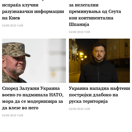
испраќа клучни
за нелегални
разузнавачки информации
преминувања од Сеута
на Киев
кон континентална
Шпанија
06/08/2026 16:08
06/08/2026 15:08
Според Залужни Украина
Украина нападна нафтени
воено го надминала НАТО,
постројки длабоко на
мора да се модернизира за
руска територија
да влезе во него
06/08/2026 14:08
06/08/2026 15:08