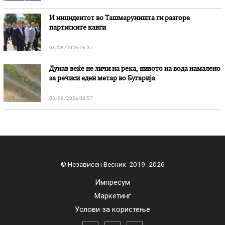
И инцидентот во Ташмаруништa ги разгоре
партиските кавги
03/08/2026 16:37
Дунав веќе не личи на река, нивото на вода намалено
за речиси еден метар во Бугарија
02/08/2026 08:57
© Независен Весник 2019 -2026
Импресум
Маркетинг
Услови за користење