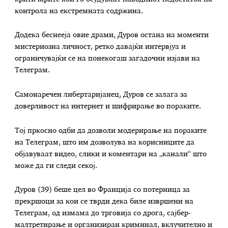
контрола на екстремната содржина.
Додека беснееја овие драми, Дуров остана на моменти
мистериозна личност, ретко давајќи интервјуа и
ограничувајќи се на понекогаш загадочни изјави на
Телеграм.
Самонаречен либертаријанец, Дуров се залага за
доверливост на интернет и шифрирање во пораките.
Тој пркосно одби да дозволи модерирање на пораките
на Телеграм, што им дозволува на корисниците да
објавуваат видео, слики и коментари на „канали“ што
може да ги следи секој.
Дуров (39) беше цел во Франција со потерница за
прекршоци за кои се тврди дека биле извршени на
Телеграм, од измама до трговија со дрога, сајбер-
малтретирање и организиран криминал, вклучително и