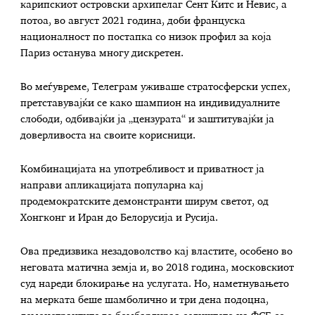
карипскиот островски архипелаг Сент Китс и Невис, а
потоа, во август 2021 година, доби француска
националност по постапка со низок профил за која
Париз останува многу дискретен.
Во меѓувреме, Телеграм уживаше стратосферски успех,
претставувајќи се како шампион на индивидуалните
слободи, одбивајќи ја „цензурата“ и заштитувајќи ја
доверливоста на своите корисници.
Комбинацијата на употребливост и приватност ја
направи апликацијата популарна кај
продемократските демонстранти ширум светот, од
Хонгконг и Иран до Белорусија и Русија.
Ова предизвика незадоволство кај властите, особено во
неговата матична земја и, во 2018 година, московскиот
суд нареди блокирање на услугата. Но, наметнувањето
на мерката беше шамболично и три дена подоцна,