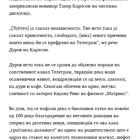
американски новинар Такер Карлсон на опсежна
дискусија.
„[Луѓето] ја сакаат независноста. Тие исто така ја
сакаат приватноста, слободата, [има] многу причини
зошто некој би се префрлил на Телеграм“, му рече
Дуров на Карлсон.
Дуров исто така не се срами да објавува пораки на
сопствениот канал Телеграм, тврдејќи дека води
осаменички живот, воздржувајќи се од месо, алкохол,
па дури и кафе. Секогаш облечен во црно, негува
сличност со актерот Кијану Ривс во филмот „Матрикс“.
Во јули, тој се пофали дека е биолошки татко на повеќе
од 100 деца благодарение на неговите донации на
сперма во десетина земји, опишувајќи го ова како
„граѓанска должност“ во однос на родителството што е
одраз на ставот на колегата технолошки магнат, шефот