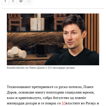
Богатството на Павел Дуров е 15,5 милијарди долари
Технолошкиот претприемач со руско потекло, Павел
Дуров, основаше многу популарни социјални мрежи,
како и криптовалута, собра богатство од повеќе
милијарди долари и се поврза со
[i]
властите во Русија и