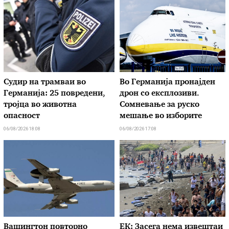
Судир на трамваи во
Во Германија пронајден
Германија: 25 повредени,
дрон со експлозиви.
тројца во животна
Сомневање за руско
опасност
мешање во изборите
06/08/2026 18:08
06/08/2026 17:08
Вашингтон повторно
ЕК: Засега нема извештаи