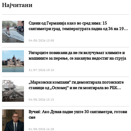
Најчитани
Сцени од Германија како во сред зима: 15
сантиметри град, температурата падна од 36 на 19
степени
04/08/2026 13:08
Унгарците повикани да не ги вклучуваат климите и
машините за перење, се заканува недостиг на струја
31/07/2026 19:10
„Марковски компани“ ги демонтирала погонските
станици од „Осломеј“ и не ги монтирала во РЕК
„Битола“, стои во вештачењето на обвинителството
04/08/2026 15:15
Вучиќ: Ако Дунав падне уште 30 сантиметри, готови
сме
01/08/2026 16:28