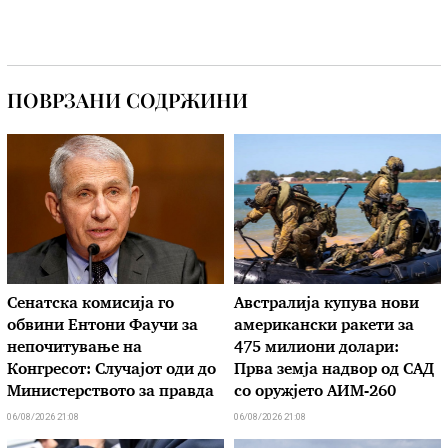
ПОВРЗАНИ СОДРЖИНИ
Сенатска комисија го
Австралија купува нови
обвини Ентони Фаучи за
американски ракети за
непочитување на
475 милиони долари:
Конгресот: Случајот оди до
Прва земја надвор од САД
Министерството за правда
со оружјето АИМ-260
06/08/2026 21:08
06/08/2026 21:08