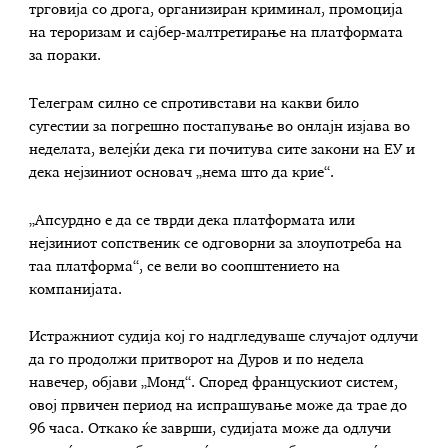
трговија со дрога, организиран криминал, промоција
на тероризам и сајбер-малтретирање на платформата
за пораки.
Телеграм силно се спротивстави на какви било
сугестии за погрешно постапување во онлајн изјава во
неделата, велејќи дека ги почитува сите закони на ЕУ и
дека нејзиниот основач „нема што да крие“.
„Апсурдно е да се тврди дека платформата или
нејзиниот сопственик се одговорни за злоупотреба на
таа платформа“, се вели во соопштението на
компанијата.
Истражниот судија кој го надгледуваше случајот одлучи
да го продолжи притворот на Дуров и по недела
навечер, објави „Монд“. Според францускиот систем,
овој првичен период на испрашување може да трае до
96 часа. Откако ќе заврши, судијата може да одлучи