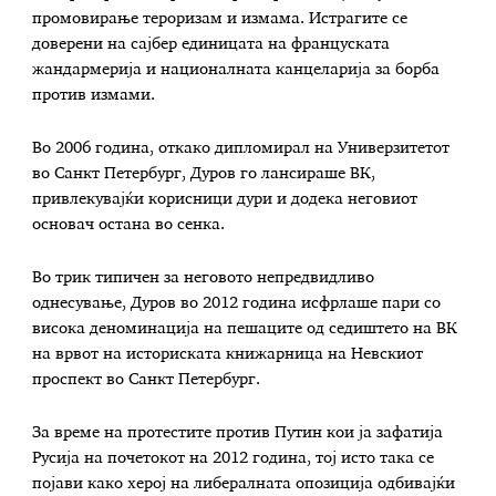
промовирање тероризам и измама. Истрагите се
доверени на сајбер единицата на француската
жандармерија и националната канцеларија за борба
против измами.
Во 2006 година, откако дипломирал на Универзитетот
во Санкт Петербург, Дуров го лансираше ВК,
привлекувајќи корисници дури и додека неговиот
основач остана во сенка.
Во трик типичен за неговото непредвидливо
однесување, Дуров во 2012 година исфрлаше пари со
висока деноминација на пешаците од седиштето на ВК
на врвот на историската книжарница на Невскиот
проспект во Санкт Петербург.
За време на протестите против Путин кои ја зафатија
Русија на почетокот на 2012 година, тој исто така се
појави како херој на либералната опозиција одбивајќи