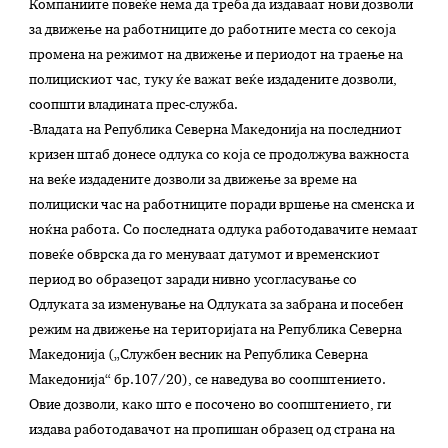
Компаниите повеќе нема да треба да издаваат нови дозволи
за движење на работниците до работните места со секоја
промена на режимот на движење и периодот на траење на
полицискиот час, туку ќе важат веќе издадените дозволи,
соопшти владината прес-служба.
-Владата на Република Северна Македонија на последниот
кризен штаб донесе одлука со која се продолжува важноста
на веќе издадените дозволи за движење за време на
полициски час на работниците поради вршење на сменска и
ноќна работа. Со последната одлука работодавачите немаат
повеќе обврска да го менуваат датумот и временскиот
период во образецот заради нивно усогласување со
Одлуката за изменување на Одлуката за забрана и посебен
режим на движење на територијата на Република Северна
Македонија („Службен весник на Република Северна
Македонија“ бр.107/20), се наведува во соопштението.
Овие дозволи, како што е посочено во соопштението, ги
издава работодавачот на пропишан образец од страна на