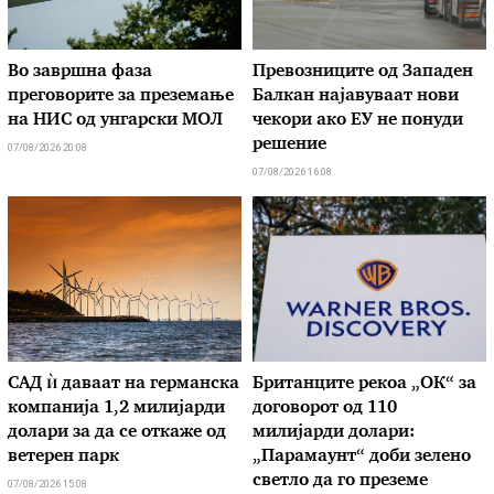
Во завршна фаза
Превозниците од Западен
преговорите за преземање
Балкан најавуваат нови
на НИС од унгарски МОЛ
чекори ако ЕУ не понуди
решение
07/08/2026 20:08
07/08/2026 16:08
САД ѝ даваат на германска
Британците рекоа „ОК“ за
компанија 1,2 милијарди
договорот од 110
долари за да се откаже од
милијарди долари:
ветерен парк
„Парамаунт“ доби зелено
светло да го преземе
07/08/2026 15:08