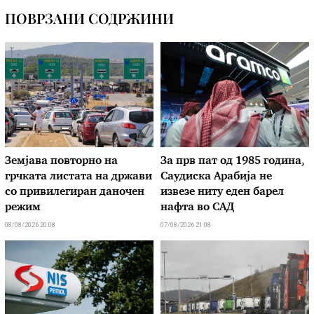
ПОВРЗАНИ СОДРЖИНИ
Земјава повторно на
За прв пат од 1985 година,
грчката листата на држави
Саудиска Арабија не
со привилегиран даночен
извезе ниту еден барел
режим
нафта во САД
08/08/2026 20:08
07/08/2026 21:08