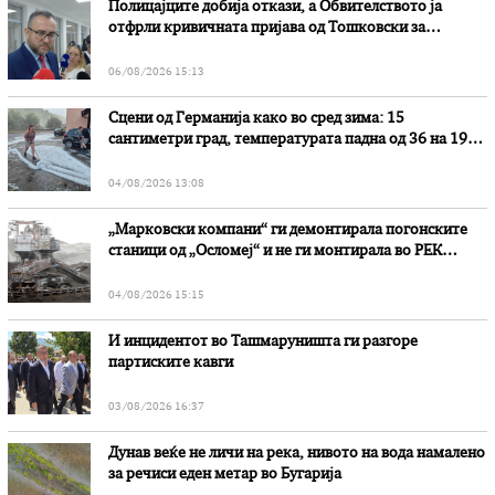
Полицајците добија откази, а Обвителството ја
отфрли кривичната пријава од Тошковски за
наводни злоупотреби
06/08/2026 15:13
Сцени од Германија како во сред зима: 15
сантиметри град, температурата падна од 36 на 19
степени
04/08/2026 13:08
„Марковски компани“ ги демонтирала погонските
станици од „Осломеј“ и не ги монтирала во РЕК
„Битола“, стои во вештачењето на обвинителството
04/08/2026 15:15
И инцидентот во Ташмаруништa ги разгоре
партиските кавги
03/08/2026 16:37
Дунав веќе не личи на река, нивото на вода намалено
за речиси еден метар во Бугарија