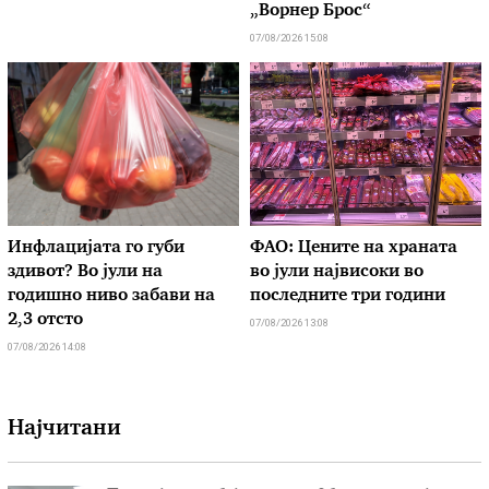
„Ворнер Брос“
07/08/2026 15:08
Инфлацијата го губи
ФАО: Цените на храната
здивот? Во јули на
во јули највисоки во
годишно ниво забави на
последните три години
2,3 отсто
07/08/2026 13:08
07/08/2026 14:08
Најчитани