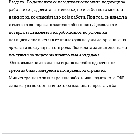
Владата. Во дозволата се наведуваат основните податоци за
работникот, адресата на живеење, но и работното место и
називот на компанијата во која работи. При тоа, се наведува
и смената во која е ангажиран работникот. Дозволата е
потврда за движењето на работникот во услови на
полициски час и истата се приложува на увид до органите на
државата во случај на контрола. Дозволата за движење важи
исклучиво за лицето на чиешто име е издадена.
-Овие издадени дозволи од страна на работодавачот не
треба да бидат заверени и потврдени од страна на
Министерството за внатрешни работи или надлежното ОВР,
се наведува во соопштението од владината прес-служба.