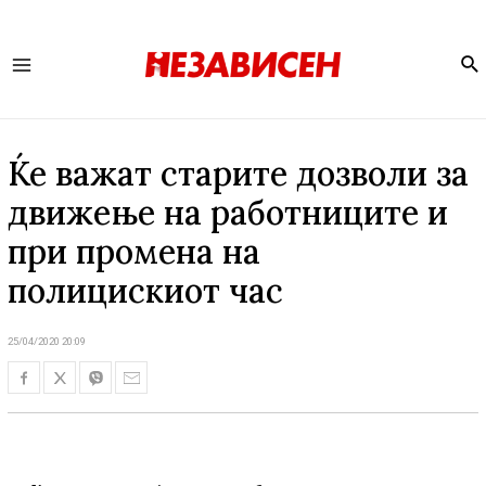
Se
Main
Menu
Ќе важат старите дозволи за
движење на работниците и
при промена на
полицискиот час
25/04/2020 20:09