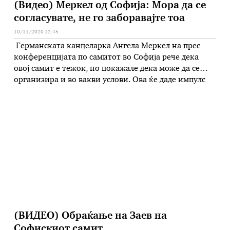
(Видео) Меркел од Софија: Мора да се
согласувате, не го заборавајте тоа
10/11/2020 12:45
Германската канцеларка Ангела Меркел на прес
конференцијата по самитот во Софија рече дека
овој самит е тежок, но покажале дека може да се
организира и во вакви услови. Ова ќе даде импулс
како за народите во регионот така и за компаниите,
рече Меркел поздравувајќи ја согласноста околу
зелената агенда, т.е. економија без јаглен двооксид
…
(ВИДЕО) Обраќање на Заев на
Софискиот самит