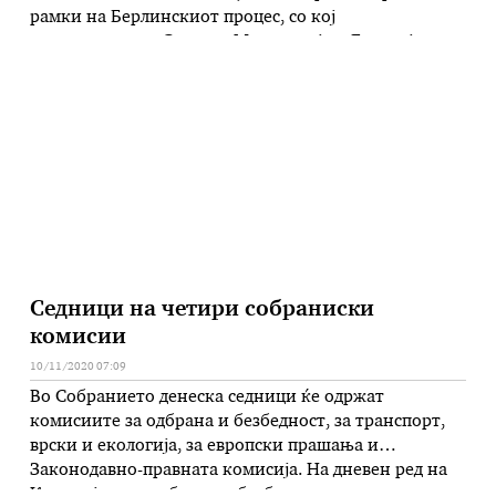
рамки на Берлинскиот процес, со кој
копретседаваат Северна Македонија и Бугарија.
Покрај лидерите на земјите од регионот, меѓу кои и
премиерот Зоран Заев, на Самитот се очекува да
учествуваат и шефови на држави или …
Седници на четири собраниски
комисии
10/11/2020 07:09
Во Собранието денеска седници ќе одржат
комисиите за одбрана и безбедност, за транспорт,
врски и екологија, за европски прашања и
Законодавно-правната комисија. На дневен ред на
Комисијата за одбрана и безбедност се измените на