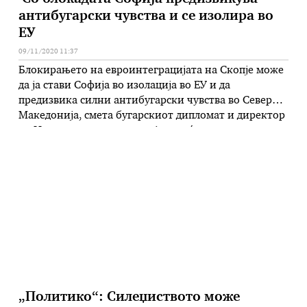
антибугарски чувства и се изолира во
ЕУ
09/11/2020 11:37
Блокирањето на евроинтеграцијата на Скопје може
да ја стави Софија во изолација во ЕУ и да
предизвика силни антибугарски чувства во Северна
Македонија, смета бугарскиот дипломат и директор
на Институтот за економија и меѓународни односи,
Љубомир Ќучуков. „Јас сум скептичен кон самата
идеја за блокирање на преговорите на Северна
Македонија со ЕУ, бидејќи тоа е …
„Политико“: Силеџиството може