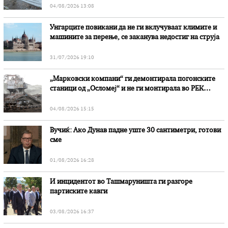
04/08/2026 13:08
Унгарците повикани да не ги вклучуваат климите и
машините за перење, се заканува недостиг на струја
31/07/2026 19:10
„Марковски компани“ ги демонтирала погонските
станици од „Осломеј“ и не ги монтирала во РЕК
„Битола“, стои во вештачењето на обвинителството
04/08/2026 15:15
Вучиќ: Ако Дунав падне уште 30 сантиметри, готови
сме
01/08/2026 16:28
И инцидентот во Ташмаруништa ги разгоре
партиските кавги
03/08/2026 16:37