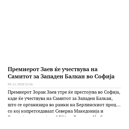
Законот за државјанство и на Законот за
пријавување на живеалиштето и престојувалиштето
на граѓаните. Комисијата за транспорт, врски и
екологија ќе …
Премиерот Заев ќе учествува на
Самитот за Западен Балкан во Софија
09/11/2020 22:56
Премиерот Зоран Заев утре ќе престојува во Софија,
каде ќе учествува на Самитот за Западен Балкан,
што се организира во рамки на Берлинскиот процес
со кој копретседаваат Северна Македонија и
Бугарија, потврдија за МИА од Владата. На Самитот
ќе учествуваат лидерите на земјите од Западниот