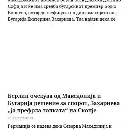
Македонскиот премиер Зоран Заев денеска доаѓа во
Софија и ќе има средба бугарскиот премиер Бојко
Борисов, потврди шефицата на дипломатијата на
Бугарија Екатерина Захариева. Таа најави дека ќе
им предложи на двајцата премиери да биде свикана
Меѓувладината комисија за спроведување на
Договорот за пријателство и добрососедство, која не
се состанала речиси година и пол, иако …
Берлин очекува од Македонија и
Бугарија решение за спорот, Захариева
„ја префрла топката“ на Скопје
10/11/2020 07:19
Германија се надева дека Северна Македонија и