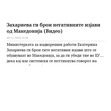
Захариева ги брои негативните изјави
од Македонија (Видео)
09/11/2020 13:48
Министерката за надворешни работи Екатерина
Захариева ги брои сите негативни изјави што се
објавуваат во Македонија, за да ги убеди тие во ЕУ
дека кај нас системски се поттикнува говорот на
омраза кон Бугарија и дека тоа е силен аргумент да
ја блокира Македонија. Според неа бугарските
услови кон Македонија не се сменети со години …