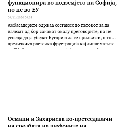
функционира во подземјето на Софија,
но не во ЕУ
09/11/2020 09:05
Амбасадорите одржаа состанок во петокот за да
излезат од ќор-сокакот околу преговорите, но не
успеаја да ја убедат Бугарија да се придвижи, што
предизвика растечка фрустрација кај дипломатите
во ЕУ. Според нив, оваа земја ја држи заробена
важната европска агенда со целосно домашен
проблем, кој најдобро би се решил билатерално со
Северна Македонија, тврди порталот …
Османи и Захариева ко-претседавачи
на средбата на шефовите на