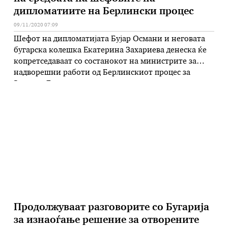
дипломатиите на Берлински процес
09/11/2020 07:09
Шефот на дипломатијата Бујар Османи и неговата
бугарска колешка Екатерина Захариева денеска ќе
копретседаваат со состанокот на министрите за
надворешни работи од Берлинскиот процес за
Западен Балкан, во рамки на копретседавањето на
процесот од страна на Северна Македонија и
Бугарија. Средбата на шефовите на дипломатиите
ќе претходи на средбата на врвот на процесот утре
во …
Продолжуваат разговорите со Бугарија
за изнаоѓање решение за отворените