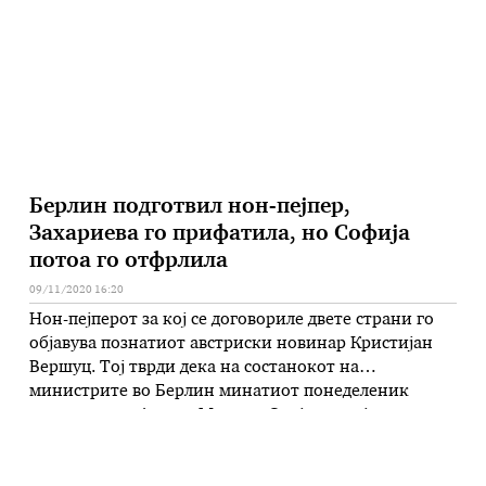
информираа дека Владата, ја именуваше Јасна
Дуковска-Јегени за член …
Берлин подготвил нон-пејпер,
Захариева го прифатила, но Софија
потоа го отфрлила
09/11/2020 16:20
Нон-пејперот за кој се договориле двете страни го
објавува познатиот австриски новинар Кристијан
Вершуц. Тој тврди дека на состанокот на
министрите во Берлин минатиот понеделеник
претседавала Ангела Меркел. Овој нон-пејпер не
засега ништо од македонскиот идентитет, јазик и
не се занимава со историјата Познатиот