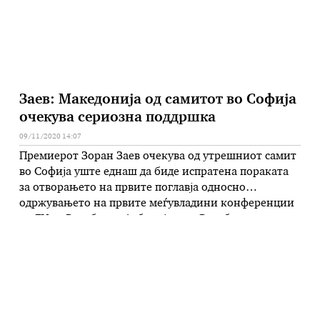
Заев: Македонија од самитот во Софија
очекува сериозна поддршка
09/11/2020 14:07
Премиерот Зоран Заев очекува од утрешниот самит
во Софија уште еднаш да биде испратена пораката
за отворањето на првите поглавја односно
одржувањето на првите меѓувладини конференции
на ЕУ со Република Албанија и со Република
Северна Македонија. -Утре очекувам сериозна
поддршка за европскиот пат на сите шест земји
членки од Западен Балкан кои сме кандидати и …