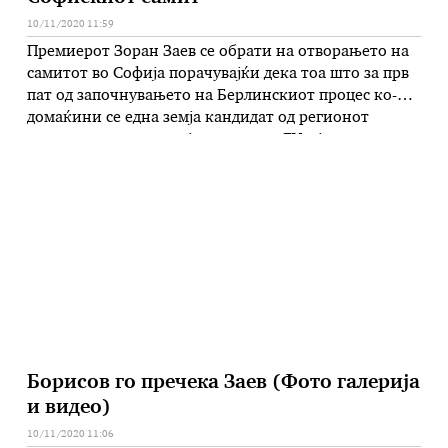
10/11/2020 11:59
Премиерот Зоран Заев се обрати на отворањето на
самитот во Софија порачувајќи дека тоа што за прв
пат од започнувањето на Берлинскиот процес ко-
домаќини се една земја кандидат од регионот
заедно со соседна земја-членка на ЕУ е јасен доказ
дека регионот силно го прифати овој процес како
свој, и дека со оваа соработка Северна Македонија
…
Борисов го пречека Заев (Фото галерија
и видео)
10/11/2020 11:06