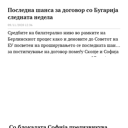
Последна шанса за договор со Бугарија
следната недела
09/11/2020 12:36
Средбите на билатерално ниво во рамките на
Берлинскиот процес како и деновите до Советот на
ЕУ посветен на проширувањето се последната шанса
за постигнување на договор помеѓу Скопје и Софија
за да се усвои рамката за преговори на 17 овој
месец. Земјите членки на ЕУ не планираат да ја
стават Северна Македонија на дневен ред …
Со блокадата Софија предизвикува