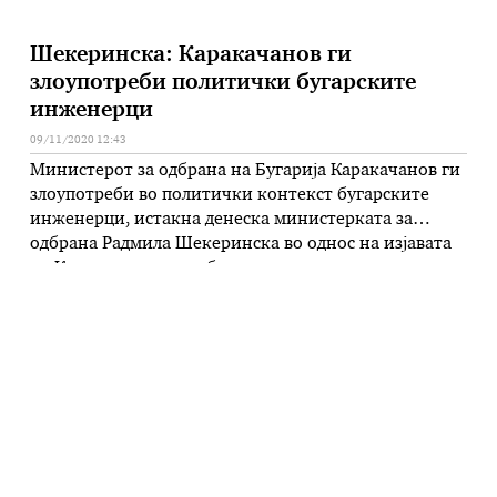
Шекеринска: Каракачанов ги
злоупотреби политички бугарските
инженерци
09/11/2020 12:43
Министерот за одбрана на Бугарија Каракачанов ги
злоупотреби во политички контекст бугарските
инженерци, истакна денеска министерката за
одбрана Радмила Шекеринска во однос на изјавата
на Каракачанов дека би можел да
испрати инженерски полк за демонтирање
споменици во земјава на кои пишува „бугарски
фашистички окупатори“. -Еве денеска ги гледаме
македонските инженерци, бугарските инженерци
колегата Каракачанов ги кажа …