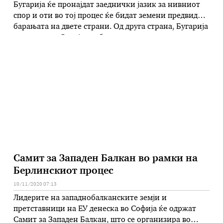
Бугарија ќе пронајдат заеднички јазик за нивниот
спор и оти во тој процес ќе бидат земени предвид
барањата на двете страни. Од друга страна, Бугарија
порача дека Скопје треба да го искористи
еднонеделното одложување на состанокот на
Советот на ЕУ за разговори за надминување на
спорот, додека македонските …
Самит за Западен Балкан во рамки на
Берлинскиот процес
10/11/2020 07:13
Лидерите на западнобалканските земји и
претставници на ЕУ денеска во Софија ќе одржат
Самит за Западен Балкан, што се организира во