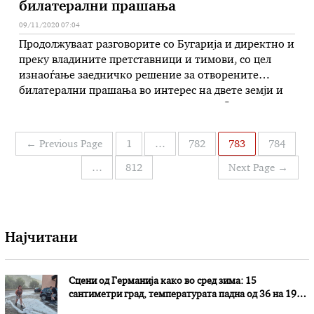
билатерални прашања
09/11/2020 07:04
Продолжуваат разговорите со Бугарија и директно и
преку владините претставници и тимови, со цел
изнаоѓање заедничко решение за отворените
билатерални прашања во интерес на двете земји и
во интерес на европските интеграции. За ова,
меѓусебно уверување, изразија вчера во телефонски
разговор премиерите на двете земји Зоран Заев и
Навигација
←
Previous Page
1
…
782
783
784
Бојко Борисов. Заев и Борисов, како што …
на
…
812
Next Page
→
написи
Најчитани
Сцени од Германија како во сред зима: 15
сантиметри град, температурата падна од 36 на 19
степени