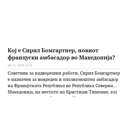
автстриски новинар, Кристијан Вершуц од државата
австриска телевизија ОРФ денеска …
Kој е Сирил Бомгартнер, новиот
француски амбасадор во Македонија?
09/11/2020 15:25
Советник за надворешни работи, Сирил Бoмгартнер
е назначен за вонреден и ополномоштен амбасадор
на Француската Република во Република Северна
Македонија, на местото на Кристијан Тимоние, кој
е повикан на други функции . Назначувањето на
Бомгартнер за амбасадор во Скопје беше
официјализирано во службениот весник на
Франција. Тој досега извршувал повеќе функции, а
една од нив …