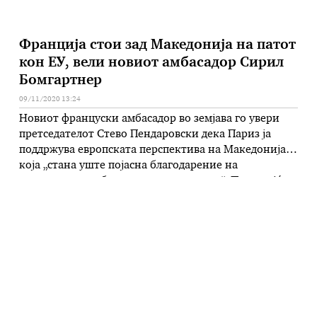
Франција стои зад Македонија на патот
кон ЕУ, вели новиот амбасадор Сирил
Бомгартнер
09/11/2020 13:24
Новиот француски амбасадор во земјава го увери
претседателот Стево Пендаровски дека Париз ја
поддржува европската перспектива на Македонија,
која „стана уште појасна благодарение на
донесените храбри политички одлуки“. Предавајќи
му ги акредитивните писма на шефот на државата,
Сирил Бомгартнер изјави дека пријателството меѓу
двете земји е дамнешно и дека тоа е докажано со
работата на …