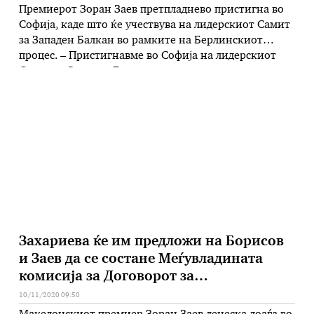
Премиерот Зоран Заев претпладнево пристигна во
Софија, каде што ќе учествува на лидерскиот Самит
за Западен Балкан во рамките на Берлинскиот
процес. – Пристигнавме во Софија на лидерскиот
Самит за Западен Балкан во рамките на
Берлинскиот процес, каде што оваа година
домаќини се Република Бугарија и Република
Северна Македонија, а самитот ќе го водиме заедно
…
Захариева ќе им предложи на Борисов
и Заев да се состане Меѓувладината
комисија за Договорот за
добрососедство
10/11/2020 09:50