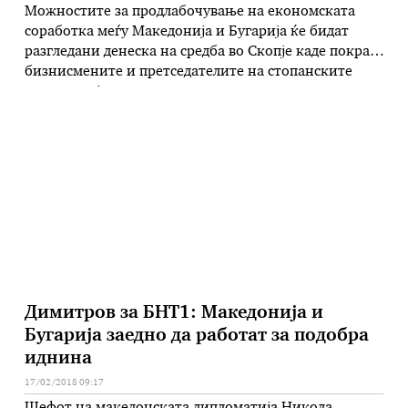
Можностите за продлабочување на економската
соработка меѓу Македонија и Бугарија ќе бидат
разгледани денеска на средба во Скопје каде покрај
бизнисмените и претседателите на стопанските
комори најавено е присуство и на македонскиот и
бугарскиот претседател Ѓорге Иванов и Румен
Радев. Главен акцент се очекува да биде ставен на
потребата за побрзо решавање на клучните
прашања …
Димитров за БНТ1: Македонија и
Бугарија заедно да работат за подобра
иднина
17/02/2018 09:17