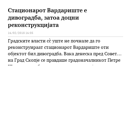
Стационарот Вардариште е
дивоградба, затоа доцни
реконструкцијата
16/02/2018 16:05
Градските власти сѐ уште не почнале да го
реконструираат стационарот Вардариште оти
објектот бил дивоградба. Вака денеска пред Советот
на Град Скопје се правдаше градоначалникот Петре
Шилегов на обвинувањата на опозицијата дека и
покрај ветувањата, откако е дојден на власт, не
мрднал со прст да го реши проблемот со уличните
кучиња. Шилегов истакна дека бил …