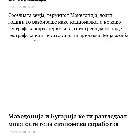
17/02/2018 09:24
Соседната земја, терминот Македонија, долги
години го разбираше како национална, а не како
географска карактеристика, сега треба да се најде
географска или територијална придавка. Моја желба
е името да биде непреведно, на словенски јазик,
таков пример се Нова Македонија, Вардар
Македонија, Горна Македонија, изјави во интервју
за грчката телевизија Алфа, министерот за
надворешни работи на …
Македонија и Бугарија ќе ги разгледаат
можностите за економска соработка
17/02/2018 09:18