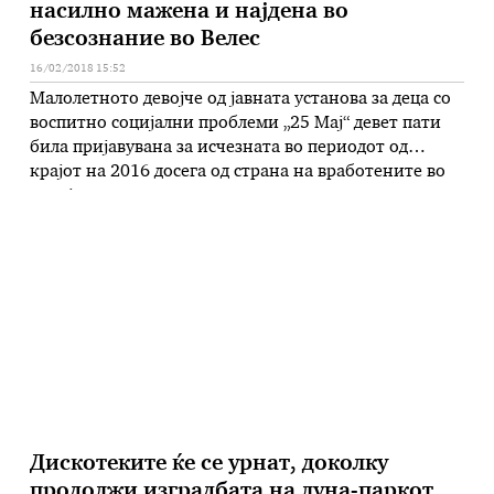
насилно мажена и најдена во
безсознание во Велес
16/02/2018 15:52
Малолетното девојче од јавната установа за деца со
воспитно социјални проблеми „25 Мај“ девет пати
била пријавувана за исчезната во периодот од
крајот на 2016 досега од страна на вработените во
социјално-згрижувачките установи и исто толку
пати постапувале соодветните полициски служби.
Во неколку наврати полицијата поднесувала и
кривични пријави против повеќе лица за полов
напад …
Дискотеките ќе се урнат, доколку
продолжи изградбата на луна-паркот