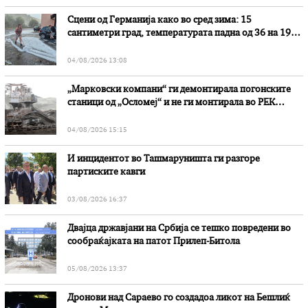
Сцени од Германија како во сред зима: 15
сантиметри град, температурата падна од 36 на 19
степени
04/08/2026 13:08
„Марковски компани“ ги демонтирала погонските
станици од „Осломеј“ и не ги монтирала во РЕК
„Битола“, стои во вештачењето на обвинителството
04/08/2026 15:15
И инцидентот во Ташмаруништa ги разгоре
партиските кавги
03/08/2026 16:37
Двајца државјани на Србија се тешко повредени во
сообраќајката на патот Прилеп-Битола
05/08/2026 13:37
Дронови над Сараево го создадоа ликот на Бешлиќ