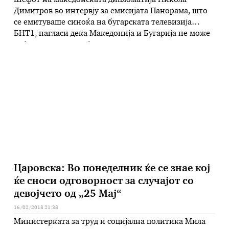
Шефот на македонската дипломатија Никола
Димитров во интервју за емисијата Панорама, што
се емитуваше синоќа на бугарската телевизија
БНТ1, нагласи дека Македонија и Бугарија не може
да ја сменат историјата, но можат заеднички да
работат за подобра иднина. Ние не можеме да ја
смениме историјата. Таа е важна. Сите сме горди.
Можеме да работиме заедно …
Царовска: Вo понеделник ќе се знае кој
ќе сноси одговорност за случајот со
девојчето од „25 Мај“
16/02/2018 21:38
Министерката за труд и социјална политика Мила