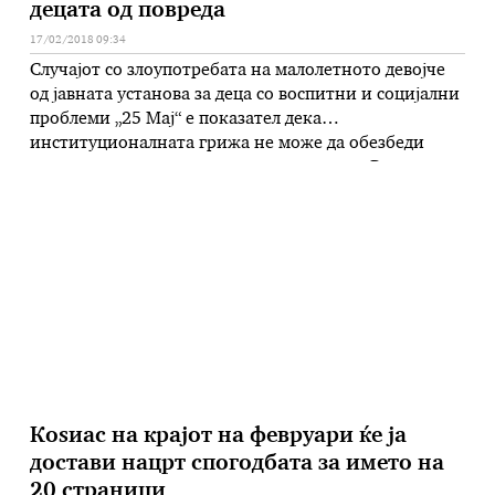
децата од повреда
17/02/2018 09:34
Случајот со злоупотребата на малолетното девојче
од јавната установа за деца со воспитни и социјални
проблеми „25 Мај“ е показател дека
институционалната грижа не може да обезбеди
соодветна заштита на децата од повреда. Решение
треба да се бара во трансформирање на овие
институции и згрижување на децата во семејна
средина како мали групни домови, но …
Коѕиас на крајот на февруари ќе ја
достави нацрт спогодбата за името на
20 страници