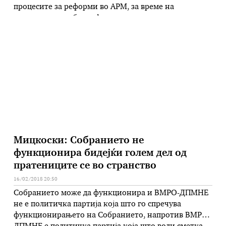
процесите за реформи во АРМ, за време на
денешната средба, информира владината прес-
служба. Во здружението „Клуб на генерали“
членуваат активни и поранешни македонски
генерали. Членовите нa делегацијата, како што се
наведува …
Мицкоски: Собранието не
функционира бидејќи голем дел од
пратениците се во странство
16/02/2018 20:50
Собранието може да функционира и ВМРО-ДПМНЕ
не е политичка партија која што го спречува
функционирањето на Собранието, напротив ВМРО-