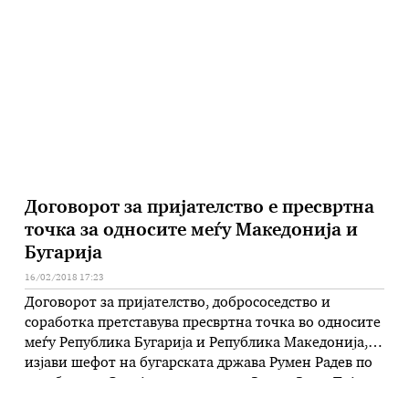
Министерството за надворешни работи, Димитров
оствари повеќе средби за афирмација на
реформската агенда и стратешките приоритети.
Како што соопшти Министерството за надворешни
работи, …
Договорот за пријателство е пресвртна
точка за односите меѓу Македонија и
Бугарија
16/02/2018 17:23
Договорот за пријателство, добрососедство и
соработка претставува пресвртна точка во односите
меѓу Република Бугарија и Република Македонија,
изјави шефот на бугарската држава Румен Радев по
средбата во Скопје со премиерот Зоран Заев. Тој
упати благодарност до премиерот Заев и