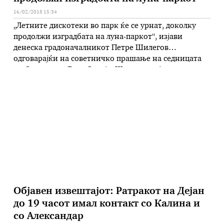
16/02/2018 15:34
„Летните дискотеки во парк ќе се урнат, доколку
продолжи изградбата на луна-паркот“, изјави
денеска градоначалникот Петре Шилегов
одговарајќи на советничко прашање на седницата
на Советот на Град Скопје. Шилегов појасни дека
Град Скопје ќе биде приморан да ги урне ноќните
клубови, имајќи во предвид дека на локациите на
кои тие сега се наоѓаат, предвидена е …
Објавен извештајот: Ратракот на Дејан
до 19 часот имал контакт со Калина и
со Александар