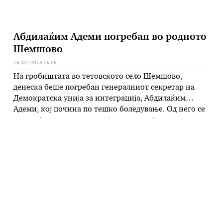
Абдилаќим Адеми погребан во родното
Шемшово
16/02/2018 16:06
На гробиштата во тетовското село Шемшово,
денеска беше погребан генералниот секретар на
Демократска унија за интеграција, Абдилаќим
Адеми, кој почина по тешко боледување. Од него се
простија членови на семејството, пријатели,
сопартијци и познаници. На погребалната
церемонија присуствуваа лидерот на ДУИ, Али
Ахмети и членови на Демократската унија за
интеграција како и владини функционери. По …