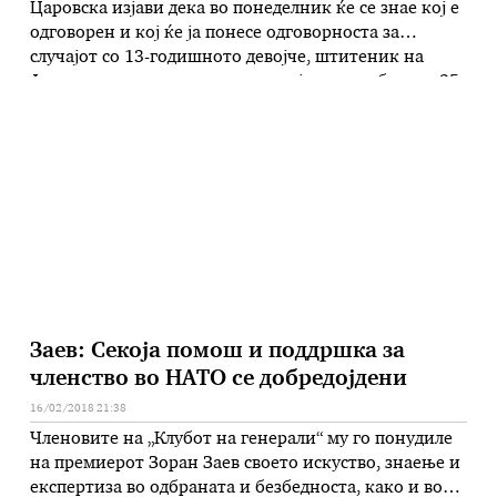
Царовска изјави дека во понеделник ќе се знае кој е
одговорен и кој ќе ја понесе одговорноста за
случајот со 13-годишното девојче, штитеник на
Јавната установа за деца со социјални проблеми „25
Мај“. – Одговорност ќе има откако комисијата во
понеделник ќе ги даде препораките и ќе постапи …
Заев: Секоја помош и поддршка за
членство во НАТО се добредојдени
16/02/2018 21:38
Членовите на „Клубот на генерали“ му го понудиле
на премиерот Зоран Заев своето искуство, знаење и
експертиза во одбраната и безбедноста, како и во