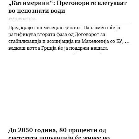
„Катимерини“: Преговорите влегуваат
во непознати води
17/02/2018 11:38
Пред крајот на месецов грчкиот Парламент ќе ја
ратификува втората фаза од Договорот за
стабилизација и асоцијација на Македонија со ЕУ, а
веднаш потоа Грција ќе ја поддржи нашата
кандидатура за членство во Јадранско- Јонската
иницијатива, пишува „Катимерини“, во однос на
реализацијата на отстапките за кои се договорија
Заев и Ципрас, во Давос. Весникот додава …
До 2050 година, 80 проценти од
светската популација ќе живее во