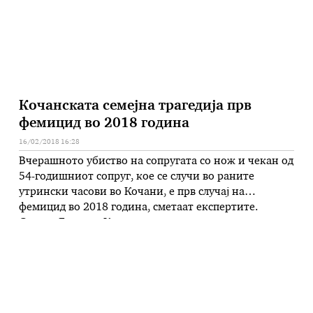
Рихтерова …
Кочанската семејна трагедија прв
фемицид во 2018 година
16/02/2018 16:28
Вчерашното убиство на сопругата со нож и чекан од
54-годишниот сопруг, кое се случи во раните
утрински часови во Кочани, е прв случај на
фемицид во 2018 година, сметаат експертите.
Според Благица Кирова од невладината
организација „ЕХО“ од Штип, која работи со жртви
на семејно насилство, вчерашната крвава семејна
драма во која е убиена жена …