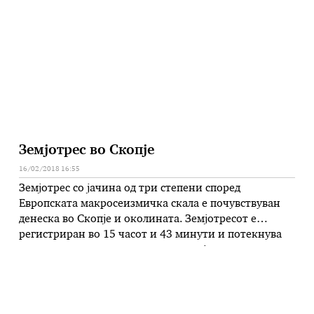
претседателот Ѓорге Иванов, за како што рече,
нивната храброст, визионерството и граѓанскиот
став, бидејќи ја направија …
Земјотрес во Скопје
16/02/2018 16:55
Земјотрес со јачина од три степени според
Европската макросеизмичка скала е почувствуван
денеска во Скопје и околината. Земјотресот е
регистриран во 15 часот и 43 минути и потекнува
од скопското епицентрално подрачје.
Сеизмолошката опсерваторија при Природно-
математичкиот факултет во Скопје соопшти дека
епицентарот е на само неколку километри источно
од централното градско подрачје, со локална