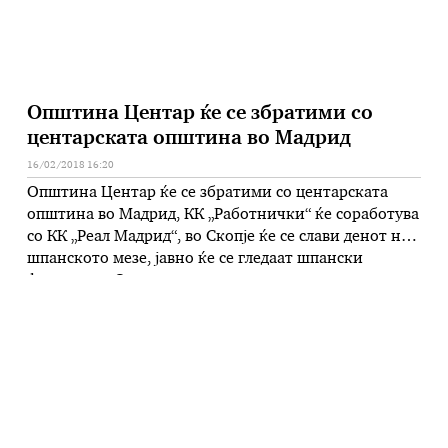
Општина Центар ќе се збратими со
центарската општина во Мадрид
16/02/2018 16:20
Општина Центар ќе се збратими со центарската
општина во Мадрид, КК „Работнички“ ќе соработува
со КК „Реал Мадрид“, во Скопје ќе се слави денот на
шпанското мезе, јавно ќе се гледаат шпански
филмови… Ова е само дел од плановите за
соработка помеѓу Општина Центар и центарската
општина во Мадрид, кои беа договорени на
денешната средба …