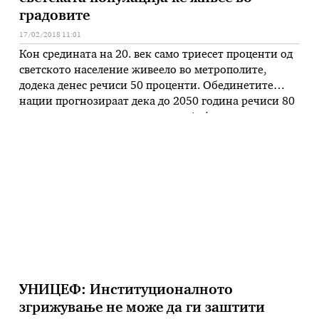
градовите
17/02/2018 11:01
Кон средината на 20. век само триесет проценти од
светското население живеело во метрополите,
додека денес речиси 50 проценти. Обединетите
нации прогнозираат дека до 2050 година речиси 80
проценти од светската популација ќе живее во
градовите, а до 2020 година дека во светот ќе има
27 мегаполиси со над десет милиони жители.
Миграцијата од рурални …
УНИЦЕФ: Институционалното
згрижување не може да ги заштити