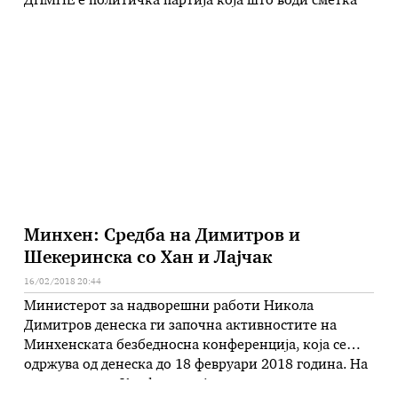
ДПМНЕ е политичка партија која што води сметка
за државните и националните интереси, рече
денеска на прес конференција претседателот на
ВМРО-ДПМНЕ, Христијан Мицкоски. -Собранието
може да продолжи да функционира, колку што сум
запознаен голем дел од пратениците …
Минхен: Средба на Димитров и
Шекеринска со Хан и Лајчак
16/02/2018 20:44
Министерот за надворешни работи Никола
Димитров денеска ги започна активностите на
Минхенската безбедносна конференција, која се
одржува од денеска до 18 февруари 2018 година. На
првиот ден од Конференцијата, како што соопшти