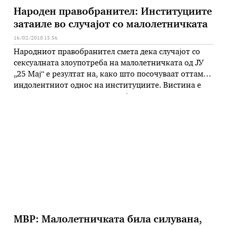
Народен правобранител: Институциите
затаиле во случајот со малолетничката
16/02/2018 15:56
Народниот правобранител смета дека случајот со
сексуалната злоупотреба на малолетничката од ЈУ
„25 Мај“ е резултат на, како што посочуваат оттаму,
индолентниот однос на институциите. Вистина е
велат оттаму, дека институцијата е од отворен тип,
но вработените и старателот требало да се
заинтересираат зошто таа толку често ја напуштала
установата и каде го поминувала времето. …
МВР: Малолетничката била силувана,