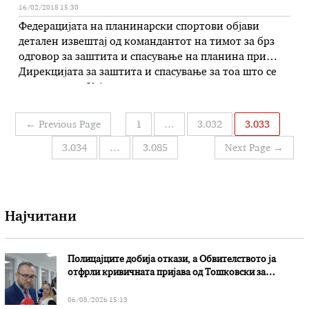
16/02/2018 15:30
Федерацијата на планинарски спортови објави
детален извештај од командантот на тимот за брз
одговор за заштита и спасување на планина при
Дирекцијата за заштита и спасување за тоа што се
случувало на Кајмакчалан, каде минатиот викенд
загинаа младите планинари Калина Велевска и
Александар Миновски. Во продолжение го
Навигација
←
Previous Page
1
…
3.032
3.033
пренесуваме комплетниот извшетај: Хронологија на
на
случувањата 10.02 2018 : …
3.034
…
3.085
Next Page
→
написи
Најчитани
Полицајците добија откази, а Обвителството ја
отфрли кривичната пријава од Тошковски за
наводни злоупотреби
06/08/2026 15:13