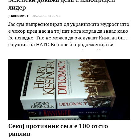
Зеленски докажа дека е извонреден
лидер
„ЕКОНОМИСТ“
05/08/2023 09:01
Јас сум импресиониран од украинската мудрост што
е чекор пред нас на тој пат кога мораа да знаат како
ќе испадне. Тие не можеа да очекуваат Кина да биде
сојузник на НАТО Во повеќе продолженија ви
претставуваме големото интервју што Хенри
Хисинџер пред неговиот стоти роденеден им го даде
на тројца новинари на лондонскиот магазин …
Секој противник сега е 100 отсто
ранлив