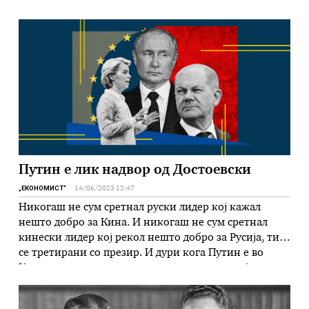
продолженија ви претставуваме големото интервју
што Хенри Хисинџер пред неговиот стоти
роденеден им го даде на тројца новинари на
лондонскиот магазин „Економист“, како …
Путин е лик надвор од Достоевски
„ЕКОНОМИСТ“
14/06/2023 12:47
Никогаш не сум сретнал руски лидер кој кажал
нешто добро за Кина. И никогаш не сум сретнал
кинески лидер кој рекол нешто добро за Русија, тие
се третирани со презир. И дури кога Путин е во
Кина, не му се покажува учтивост како што ја
покажаа кон Макрон Во повеќе продолженија ви
претставуваме големото интервју …