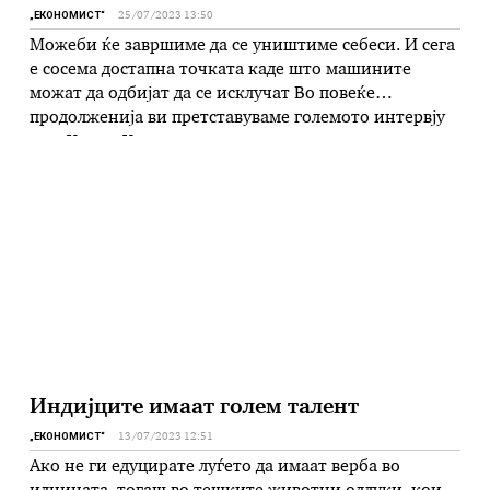
„ЕКОНОМИСТ“
25/07/2023 13:50
Можеби ќе завршиме да се уништиме себеси. И сега
е сосема достапна точката каде што машините
можат да одбијат да се исклучат Во повеќе
продолженија ви претставуваме големото интервју
што Хенри Хисинџер пред неговиот стоти
роденеден им го даде на тројца новинари на
лондонскиот магазин „Економист“, како што е
наведено во транскриптот. „Економист“: Во …
Индијците имаат голем талент
„ЕКОНОМИСТ“
13/07/2023 12:51
Ако не ги едуцирате луѓето да имаат верба во