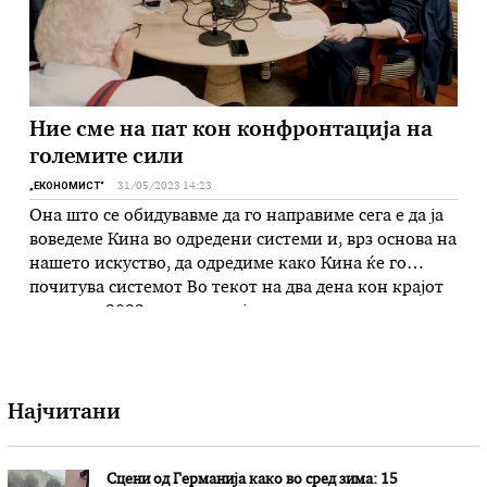
Ние сме на пат кон конфронтација на
големите сили
„ЕКОНОМИСТ“
31/05/2023 14:23
Она што се обидувавме да го направиме сега е да ја
воведеме Кина во одредени системи и, врз основа на
нашето искуство, да одредиме како Кина ќе го
почитува системот Во текот на два дена кон крајот
на април 2023 година, тројца новинари на
лондонскиот магазин „Економист“ поминаа повеќе
од осум часа во разговор со …
Најчитани
Сцени од Германија како во сред зима: 15