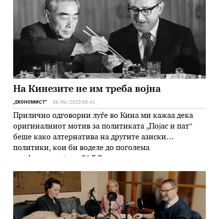
На Кинезите не им треба војна
„ЕКОНОМИСТ“
06/06/2023 08:41
Прилично одговорни луѓе во Кина ми кажаа дека
оригиналниот мотив за политиката „Појас и пат“
беше како алтернатива на другите азиски
политики, кои би воделе до поголема
конфронтација со САД Во текот на два дена кон
крајот на април 2023 година, тројца новинари на
лондонскиот магазин „Економист“ поминаа повеќе
од осум часа во разговор со …