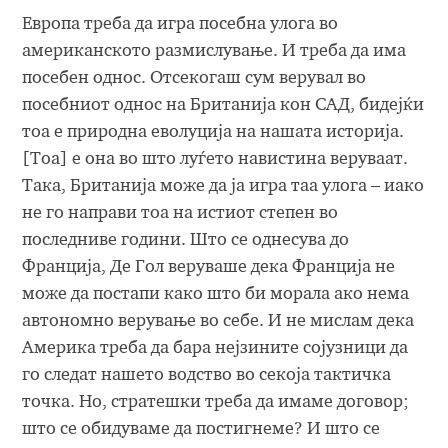
Европа треба да игра посебна улога во
американското размислување. И треба да има
посебен однос. Отсекогаш сум верувал во
посебниот однос на Британија кон САД, бидејќи
тоа е природна еволуција на нашата историја.
[Тоа] е она во што луѓето навистина веруваат.
Така, Британија може да ја игра таа улога – иако
не го направи тоа на истиот степен во
последниве години. Што се однесува до
Франција, Де Гол веруваше дека Франција не
може да постапи како што би морала ако нема
автономно верување во себе. И не мислам дека
Америка треба да бара нејзините сојузници да
го следат нашето водство во секоја тактичка
точка. Но, стратешки треба да имаме договор;
што се обидуваме да постигнеме? И што се