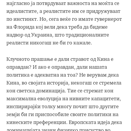
најгласно ја потврдуваат важноста на моќта се
идеалистите, а реалистите им се придружуваат
по инстинкт. Но, сега веќе го имате гувернерот
на Флорида кој вели дека треба да бидеме
надвор од Украина, што традиционалните
реалисти никогаш не би го кажале.
Клучното прашање е дали стравот од Кина е
оправдан? И ако е оправдан, дали нашата
политика е адекватна на тоа? Не верувам дека
Кина, во својата историја, некогаш се стремела
кон светска доминација. Тие се стремат кон
максимална еволуција на нивните капацитети,
инспирирајќи толку многу почит што другите
земји би ги приспособиле своите политики на
кинеските преференции. Европската идеја дека
доминацијата значи физичко присуство во