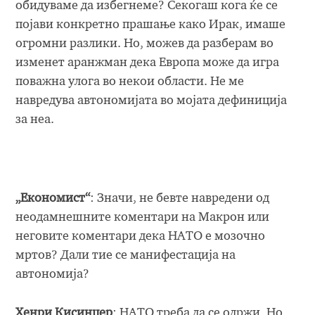
обидуваме да избегнеме? Секогаш кога ќе се
појави конкретно прашање како Ирак, имаше
огромни разлики. Но, можев да разберам во
изменет аранжман дека Европа може да игра
поважна улога во некои области. Не ме
навредува автономијата во мојата дефиниција
за неа.
„Економист“
: Значи, не бевте навредени од
неодамнешните коментари на Макрон или
неговите коментари дека НАТО е мозочно
мртов? Дали тие се манифестација на
автономија?
Хенри Кисинџер
: НАТО треба да се одржи. Но,