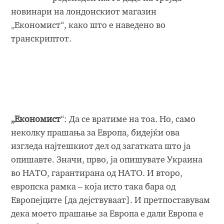
новинари на лондонскиот магазин
„Економист“, како што е наведено во
транскриптот.
„Економист
“: Да се вратиме на тоа. Но, само
неколку прашања за Европа, бидејќи ова
изгледа најтешкиот дел од загатката што ја
опишавте. Значи, прво, ја опишувате Украина
во НАТО, гарантирана од НАТО. И второ,
европска рамка – која исто така бара од
Европејците [да дејствуваат]. И претпоставувам
дека моето прашање за Европа е дали Европа е