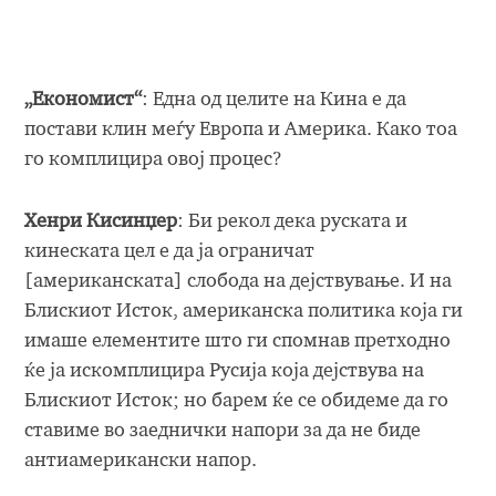
„Економист“
: Една од целите на Кина е да
постави клин меѓу Европа и Америка. Како тоа
го комплицира овој процес?
Хенри Кисинџер
: Би рекол дека руската и
кинеската цел е да ја ограничат
[американската] слобода на дејствување. И на
Блискиот Исток, американска политика која ги
имаше елементите што ги спомнав претходно
ќе ја искомплицира Русија која дејствува на
Блискиот Исток; но барем ќе се обидеме да го
ставиме во заеднички напори за да не биде
антиамерикански напор.