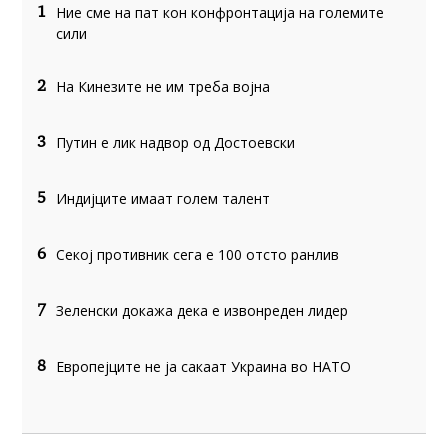
Ние сме на пат кон конфронтација на големите
1
сили
На Кинезите не им треба војна
2
Путин е лик надвор од Достоевски
3
Индијците имаат голем талент
5
Секој противник сега е 100 отсто ранлив
6
Зеленски докажа дека е извонреден лидер
7
Европејците не ја сакаат Украина во НАТО
8