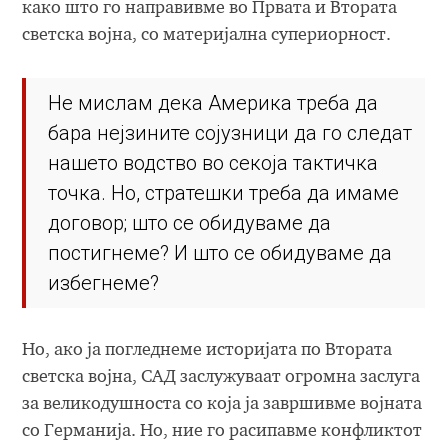
како што го направивме во Првата и Втората
светска војна, со материјална супериорност.
Не мислам дека Америка треба да
бара нејзините сојузници да го следат
нашето водство во секоја тактичка
точка. Но, стратешки треба да имаме
договор; што се обидуваме да
постигнеме? И што се обидуваме да
избегнеме?
Но, ако ја погледнеме историјата по Втората
светска војна, САД заслужуваат огромна заслуга
за великодушноста со која ја завршивме војната
со Германија. Но, ние го расипавме конфликтот