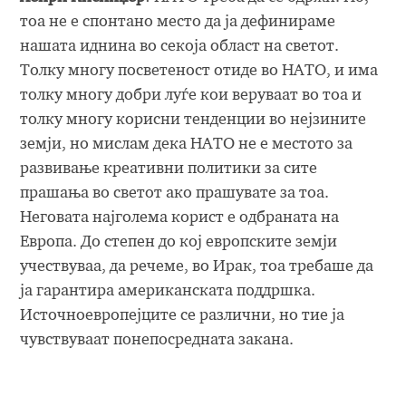
тоа не е спонтано место да ја дефинираме
нашата иднина во секоја област на светот.
Толку многу посветеност отиде во НАТО, и има
толку многу добри луѓе кои веруваат во тоа и
толку многу корисни тенденции во нејзините
земји, но мислам дека НАТО не е местото за
развивање креативни политики за сите
прашања во светот ако прашувате за тоа.
Неговата најголема корист е одбраната на
Европа. До степен до кој европските земји
учествуваа, да речеме, во Ирак, тоа требаше да
ја гарантира американската поддршка.
Источноевропејците се различни, но тие ја
чувствуваат понепосредната закана.