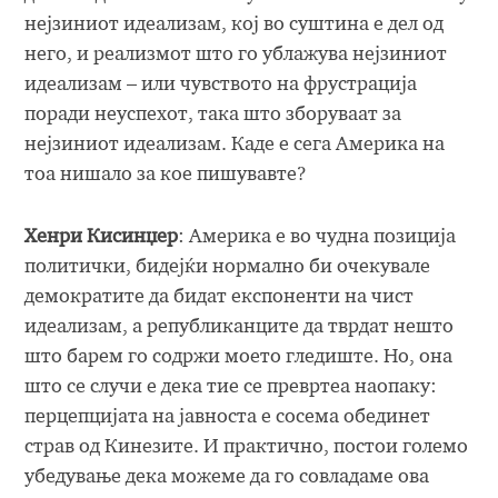
нејзиниот идеализам, кој во суштина е дел од
него, и реализмот што го ублажува нејзиниот
идеализам – или чувството на фрустрација
поради неуспехот, така што зборуваат за
нејзиниот идеализам. Каде е сега Америка на
тоа нишало за кое пишувавте?
Хенри Кисинџер
: Америка е во чудна позиција
политички, бидејќи нормално би очекувале
демократите да бидат експоненти на чист
идеализам, а републиканците да тврдат нешто
што барем го содржи моето гледиште. Но, она
што се случи е дека тие се превртеа наопаку:
перцепцијата на јавноста е сосема обединет
страв од Кинезите. И практично, постои големо
убедување дека можеме да го совладаме ова