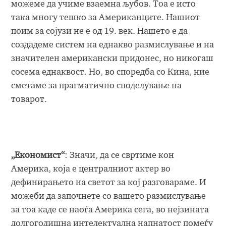
можеме да учиме взаемна љубов. Тоа е исто
така многу тешко за Американците. Нашиот
поим за сојузи не е од 19. век. Нашето е да
создадеме систем на еднакво размислување и на
значителен американски придонес, но никогаш
сосема еднаквост. Но, во споредба со Кина, ние
сметаме за прагматично споделување на
товарот.
„Економист“
: Значи, да се свртиме кон
Америка, која е централниот актер во
дефинирањето на светот за кој разговараме. И
можеби да започнете со вашето размислување
за тоа каде се наоѓа Америка сега, во нејзината
долгогодишна интелектуална напнатост помеѓу