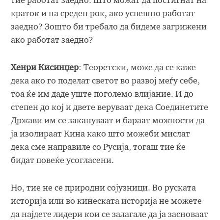
тие работат заедно. Што можат да постигнат на
краток и на среден рок, ако успешно работат
заедно? Зошто би требало да бидеме загрижени
ако работат заедно?
Хенри Кисинџер
: Теоретски, може да се каже
дека ако го поделат светот во развој меѓу себе,
тоа ќе им даде уште поголемо влијание. И до
степен до кој и двете веруваат дека Соединетите
Држави им се закануваат и бараат можности да
ја изолираат Кина како што можеби мислат
дека сме направиле со Русија, тогаш тие ќе
бидат повеќе усогласени.
Но, тие не се природни сојузници. Во руската
историја или во кинеската историја не можете
да најдете лидери кои се залагале да ја засноваат