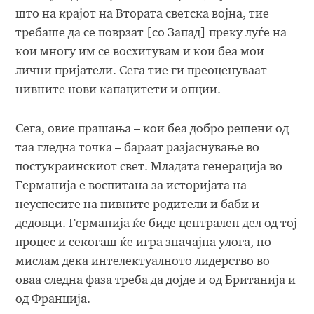
што на крајот на Втората светска војна, тие
требаше да се поврзат [со Запад] преку луѓе на
кои многу им се восхитувам и кои беа мои
лични пријатели. Сега тие ги преоценуваат
нивните нови капацитети и опции.
Сега, овие прашања – кои беа добро решени од
таа гледна точка – бараат разјаснување во
постукраинскиот свет. Младата генерација во
Германија е воспитана за историјата на
неуспесите на нивните родители и баби и
дедовци. Германија ќе биде централен дел од тој
процес и секогаш ќе игра значајна улога, но
мислам дека интелектуалното лидерство во
оваа следна фаза треба да дојде и од Британија и
од Франција.