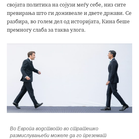
својата политика на сојузи меѓу себе, низ сите
превирања што ги доживеале и двете држави. Се
разбира, во голем дел од историјата, Кина беше
премногу слаба за таква улога.
Во Европа водството во стратешко
размислувањеби можеле да го преземат