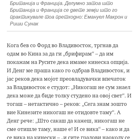
Британија и Франција. Делумно затоа што
Британија и Франција се двете земји што го
практикувале тоа претходно: Емануел Макрон и
Риши Сунак
Кога бев со Форд во Владивосток, тргнав да
одам во Кина за да ги „брифирам“ – да им
покажам на Русите дека имаме кинеска опција.
И Денг ме праша како го одбрав Владивосток, и
јас реков дека мојот преовладувачки впечаток
за Владивосток е студот: „Никогаш не сум знаел
дека може да биде толку студено на овој свет“. И
тогаш – нетактично – реков: „Сега знам зошто
вие Кинезите никогаш не отидовте таму“. А
Денг рече: „Што сакаш да кажеш, никогаш не
сме отишле таму, наше е! И се вика“ – како и да
се вика на кинески – „и сите градови наоколу се