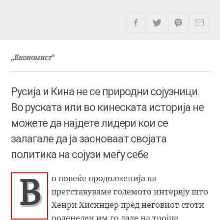
„Економист“
Русија и Кина не се природни сојузници.
Во руската или во кинеската историја не
можете да најдете лидери кои се
залагале да ја засноваат својата
политика на сојузи меѓу себе
о повеќе продолженија ви
В
претставуваме големото интервју што
Хенри Хисинџер пред неговиот стоти
роденеден им го даде на тројца