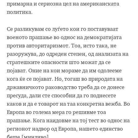
примарна и сериозна цел на американската
политика.
Се разликувам со луѓето кои го поставуваат
военото прашање во однос на демократијата
против авторитаризмот. Тоа, исто така, не
разоружува, до одреден степен, од анализата на
стратешките опасности што можат да се
појават. Оние на кои мораме да им одолееме
кога ќе се појават. Но, тогаш во природата на
државничкото раководство треба да се донесе
пресуда, дали сте способни да го поднесете
каков и да е товарот на таа конкретна вежба. Во
Европа во голема мера го решивме тоа
прашање. Кога наидовме на тој тест во однос на
регионот надвор од Европа, нашето единство
беше [минливо].