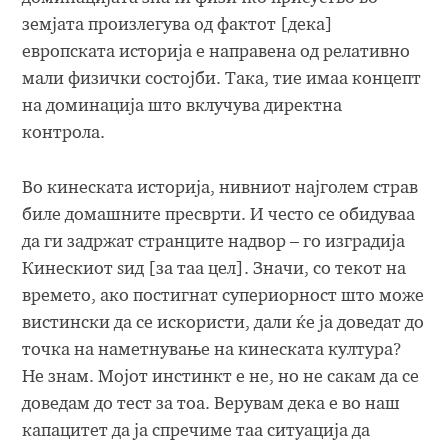
земјата произлегува од фактот [дека]
европската историја е направена од релативно
мали физички состојби. Така, тие имаа концепт
на доминација што вклучува директна
контрола.
Во кинеската историја, нивниот најголем страв
биле домашните пресврти. И често се обидуваа
да ги задржат странците надвор – го изградија
Кинескиот ѕид [за таа цел]. Значи, со текот на
времето, ако постигнат супериорност што може
вистински да се искористи, дали ќе ја доведат до
точка на наметнување на кинеската култура?
Не знам. Мојот инстинкт е не, но не сакам да се
доведам до тест за тоа. Верувам дека е во наш
капацитет да ја спречиме таа ситуација да