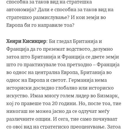
способна за таков вид на стратешка
автономија? Дали е способна за таков вид на
стратешко размислување? И кои земји во
Европа би го направиле тоа?
Хенри Кисинџер
: Би гледал Британија и
Франција да го преземат водството, делумно
затоа што Британија и Франција се двете земји
што го практикувале тоа претходно – Франција
во однос на централна Европа, Британија во
однос на Европа и светот. Германија нема
историски доследно глобално или историско
искуство. Имаа многу голем лидер во Бизмарк,
кој го правеше тоа 20 години. Но, после тоа, тие
никогаш не можеа јасно да се одлучат меѓу
различните опции. И сега, тие само почнуваат
со овој вид на стратегиско преоценување. Затоа