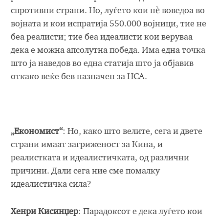
спротивни страни. Но, луѓето кои нѐ воведоа во
војната и кои испратија 550.000 војници, тие не
беа реалисти; тие беа идеалисти кои веруваа
дека е можна апсолутна победа. Има една точка
што ја наведов во една статија што ја објавив
откако веќе бев назначен за НСА.
„Економист“
: Но, како што велите, сега и двете
страни имаат загриженост за Кина, и
реалистката и идеалистичката, од различни
причини. Дали сега ние сме помалку
идеалистичка сила?
Хенри Кисинџер
: Парадоксот е дека луѓето кои