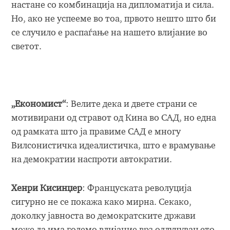
настане со комбинација на дипломатија и сила.
Но, ако не успееме во тоа, првото нешто што би
се случило е распаѓање на нашето влијание во
светот.
„Економист“
: Велите дека и двете страни се
мотивирани од стравот од Кина во САД, но една
од рамката што ја правиме САД е многу
Вилсонистичка идеалистичка, што е врамување
на демократии наспроти автократии.
Хенри Кисинџер
: Француската револуција
сигурно не се покажа како мирна. Секако,
доколку јавноста во демократските држави