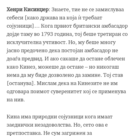
Хенри Кисинџер
: Знаете, тие не се замислуваа
себеси [како држава на која ѝ требаат
сојузници]… Кога првиот британски амбасадор
дојде таму во 1793 година, тој беше третиран со
исклучителна учтивост. Но, му беше многу
јасно предочено дека постојан амбасадор не
доаѓа предвид. И ако сакаше да остане облечен
како Кинез, можеше да остане – но никогаш
нема да му биде дозволено да замине. Тој став
[останува]. Мислам дека на Кинезите не им
одговара поимот суверенитет кој се применува
на нив.
Кина има природни сојузници кога имаат
заеднички незадоволства. Но, сето ова е
претпоставка. Не сум загрижен за