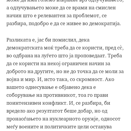
може да има големо влијание врз одлучувањето,
а одлучувањето може да се врами на смислен
начин што е релевантен за проблемот, се
разбира, подобро е да се живее во демократија.
Разликата е, јас би помислил, дека
демократската моќ треба да се користи, пред сè,
во одбрана на луѓето што ја проповедаат. Треба
да се користи на некој ограничен начин за
доброто на другите, но не до точка да се моли за
војна и мир. И, исто така, со скромност. Ако
вашето однесување е објавено дека е
соборување на противникот, тоа го прави
поинтензивен конфликт. И, се разбира, би
вредело ако резултатот беше добар, но од
пронаоѓањето на нуклеарното оружје, односот
меѓу воените и политичките цели останува