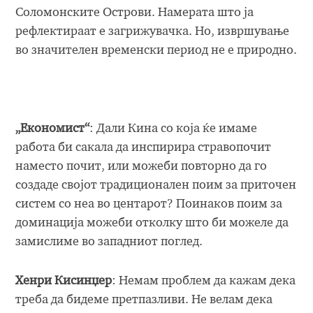
Соломонските Острови. Намерата што ја
рефлектираат е загрижувачка. Но, извршување
во значителен временски период не е природно.
„Економист“
: Дали Кина со која ќе имаме
работа би сакала да инспирира стравопочит
наместо почит, или можеби повторно да го
создаде својот традиционален поим за приточен
систем со неа во центарот? Поинаков поим за
доминација можеби отколку што би можеле да
замислиме во западниот поглед.
Хенри Кисинџер
: Немам проблем да кажам дека
треба да бидеме претпазливи. Не велам дека