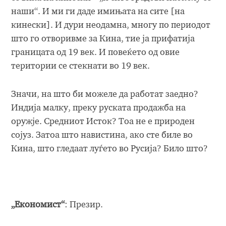
наши“. И ми ги даде имињата на сите [на
кинески]. И дури неодамна, многу по периодот
што го отворивме за Кина, тие ја прифатија
границата од 19 век. И повеќето од овие
територии се стекнати во 19 век.
Значи, на што би можеле да работат заедно?
Индија малку, преку руската продажба на
оружје. Средниот Исток? Тоа не е природен
сојуз. Затоа што навистина, ако сте биле во
Кина, што гледаат луѓето во Русија? Било што?
„Економист“
: Презир.