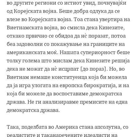
во другите региони со истиот увид, почнувајќи
од Корејската војна. Беше добра одлука да се
влезе во Корејската војна. Тоа стана увертира на
Виетнамската војна, во смисла дека Кинезите,
откако првично се обидоа да нѐ поразат, потоа
беа задоволни со покажување на границите на
американската моќ. Нашата супериорност беше
толку голема што мислам дека Кинезите решија
дека не можат да нѐ исцрпат [до пораз]. Но, во
Виетнам немаше конституенца која би можела
да ја игра улогата на европска бирократија, и на
која би можеле да воспоставиме демократска
држава. Не ги анализиравме премисите на една
демократска држава.
Така, поделбата во Америка стана апсолутна, со
реалистите и таканаречените идеалисти на