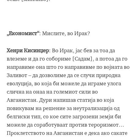
„Економист“
: Мислите, во Ирак?
Хенри Кисинџер
: Во Ирак, јас бев за тоа да
влеземе и да го собориме [Садам], а потоа да го
направиме она што го направивме по војната во
Заливот – да дозволиме да се случи природна
еволуција, во која би можеле да играме улога
слична на онаа на големиот сили во
Авганистан. Дури напишав статија во која
повикувам на решение за неутрализација од
белгиски тип, со кое сите загрозени земји би
можеле да соработуваат против тероризмот…
Проклетството на Авганистан е дека ако сакате