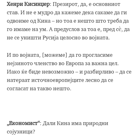
Хенри Кисинџер
: Презирот, да, е основниот
став. И не е мудро да кажеме дека сакаме да ги
одвоиме од Кина – но тоа е нешто што треба да
го имаме на ум. А предуслов за тоа е, пред сè, да
не се уништи Русија целосно во војната.
И по војната, [можеме] да го прогласиме
нејзиното членство во Европа за важна цел.
Иако ќе биде невозможно – и разбирливо – да се
натераат источноевропејците лесно да се
согласат на такво нешто.
„Економист“
: Дали Кина има природни
сојузници?