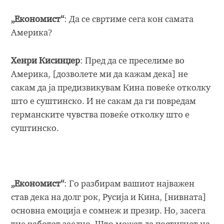
„Економист“
: Да се свртиме сега кон самата
Америка?
Хенри Кисинџер
: Пред да се преселиме во
Америка, [дозволете ми да кажам дека] не
сакам да ја предизвикувам Кина повеќе отколку
што е суштинско. И не сакам да ги повредам
германските чувства повеќе отколку што е
суштинско.
„Економист“
: Го разбирам вашиот најважен
став дека на долг рок, Русија и Кина, [нивната]
основна емоција е сомнеж и презир. Но, засега