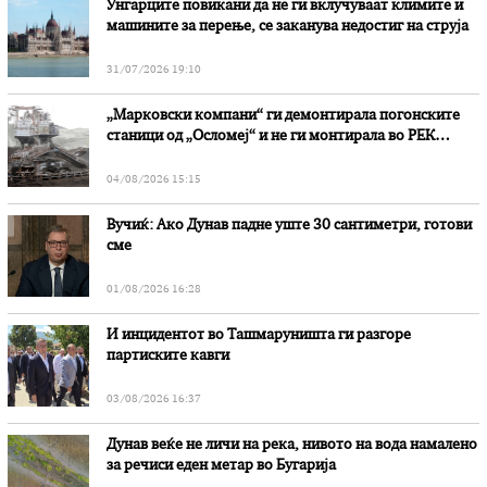
Унгарците повикани да не ги вклучуваат климите и
машините за перење, се заканува недостиг на струја
31/07/2026 19:10
„Марковски компани“ ги демонтирала погонските
станици од „Осломеј“ и не ги монтирала во РЕК
„Битола“, стои во вештачењето на обвинителството
04/08/2026 15:15
Вучиќ: Ако Дунав падне уште 30 сантиметри, готови
сме
01/08/2026 16:28
И инцидентот во Ташмаруништa ги разгоре
партиските кавги
03/08/2026 16:37
Дунав веќе не личи на река, нивото на вода намалено
за речиси еден метар во Бугарија