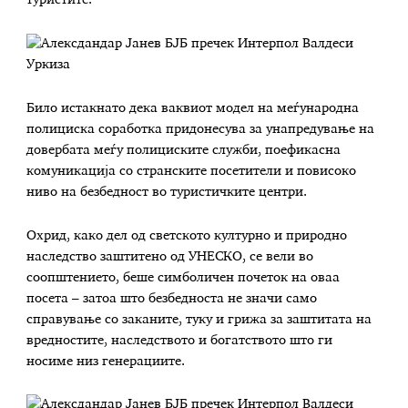
туристите.
Било истакнато дека ваквиот модел на меѓународна
полициска соработка придонесува за унапредување на
довербата меѓу полициските служби, поефикасна
комуникација со странските посетители и повисоко
ниво на безбедност во туристичките центри.
Охрид, како дел од светското културно и природно
наследство заштитено од УНЕСКО, се вели во
соопштението, беше симболичен почеток на оваа
посета – затоа што безбедноста не значи само
справување со заканите, туку и грижа за заштитата на
вредностите, наследството и богатството што ги
носиме низ генерациите.