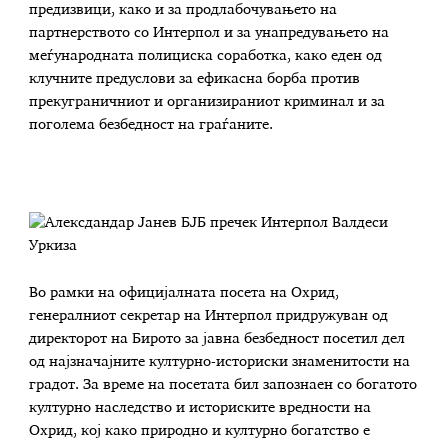
предизвици, како и за продлабочувањето на
партнерството со Интерпол и за унапредувањето на
меѓународната полициска соработка, како еден од
клучните предуслови за ефикасна борба против
прекуграничниот и организираниот криминал и за
поголема безбедност на граѓаните.
Во рамки на официјалната посета на Охрид,
генералниот секретар на Интерпол придружуван од
директорот на Бирото за јавна безбедност посетил дел
од најзначајните културно-историски знаменитости на
градот. За време на посетата бил запознаен со богатото
културно наследство и историските вредности на
Охрид, кој како природно и културно богатство е