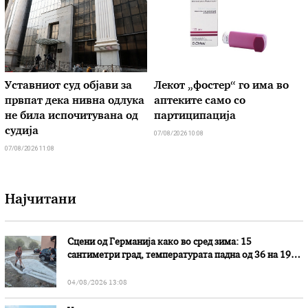
Уставниот суд објави за
Лекот „фостер“ го има во
првпат дека нивна одлука
аптеките само со
не била испочитувана од
партиципација
судија
07/08/2026 10:08
07/08/2026 11:08
Најчитани
Сцени од Германија како во сред зима: 15
сантиметри град, температурата падна од 36 на 19
степени
04/08/2026 13:08