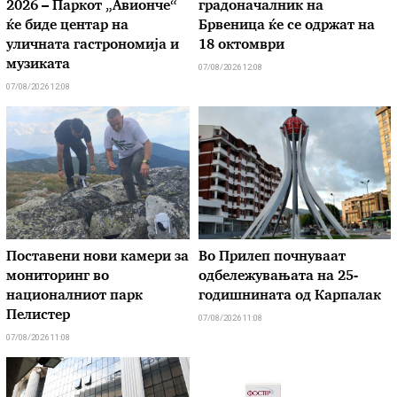
2026 – Паркот „Авионче“
градоначалник на
ќе биде центар на
Брвеница ќе се одржат на
уличната гастрономија и
18 октомври
музиката
07/08/2026 12:08
07/08/2026 12:08
Поставени нови камери за
Во Прилеп почнуваат
мониторинг во
одбележувањата на 25-
националниот парк
годишнината од Карпалак
Пелистер
07/08/2026 11:08
07/08/2026 11:08