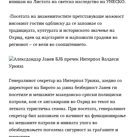
впишан на Листата на светско наследство на УНЕСКО.
-Посетата на знаменитостите претставуваше можност
високиот гостин одблиску да се запознае со
традицијата, културата и историското значење на
Охрид, еден од најстарите и најпознати градови во
регионот – се вели во соопштението.
Генералниот секретар на Интерпол Уркиза, заедно со
директорот на Бирото за јавна безбедност Јанев ги
посетиле и мешаните македонско-српски полициски
патроли, кои се ангажирани во Охрид во текот на
летната туристичка сезона. При посетата, генералниот
секретар бил запознаен со начинот на функционирање
на мешаните патроли и нивната улога во
обезбедувањето поголема сигурност за граѓаните и