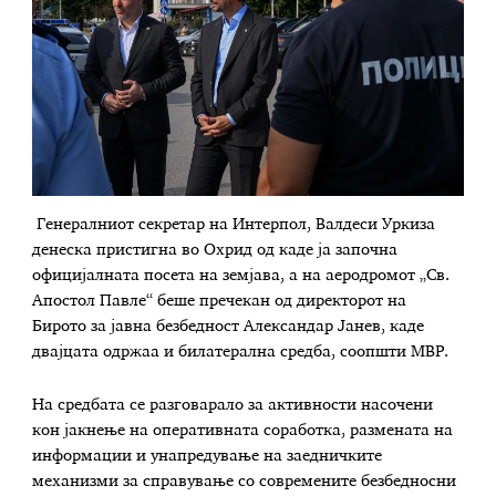
Генералниот секретар на Интерпол, Валдеси Уркиза
денеска пристигна во Охрид од каде ја започна
официјалната посета на земјава, а на аеродромот „Св.
Апостол Павле“ беше пречекан од директорот на
Бирото за јавна безбедност Александар Јанев, каде
двајцата одржаа и билатерална средба, соопшти МВР.
На средбата се разговарало за активности насочени
кон јакнење на оперативната соработка, размената на
информации и унапредување на заедничките
механизми за справување со современите безбедносни