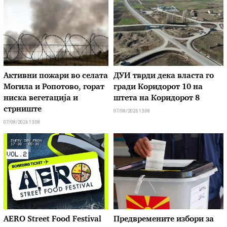
Активни пожари во селата
ДУИ тврди дека власта го
Могила и Ропотово, горат
гради Коридорот 10 на
ниска вегетација и
штета на Коридорот 8
стрниште
07/08/2026 13:08
07/08/2026 13:08
AERO Street Food Festival
Предвремените избори за