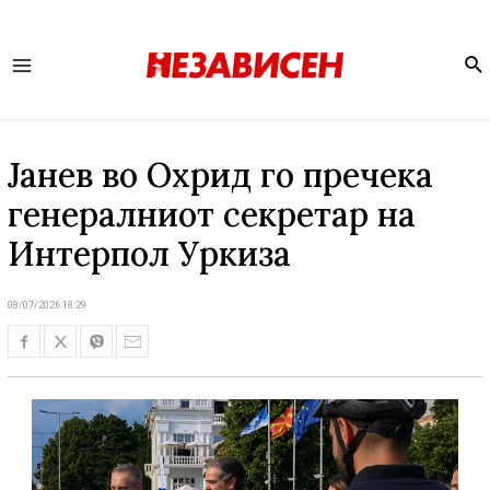
Se
Main
Menu
Јанев во Охрид го пречека
генералниот секретар на
Интерпол Уркиза
08/07/2026 18:29