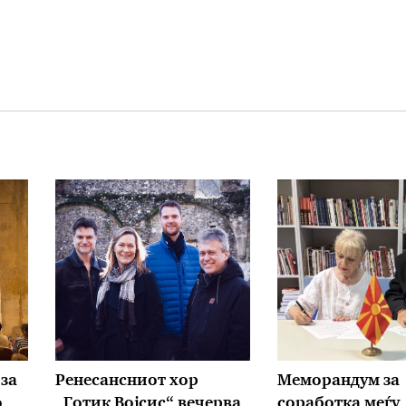
за
Ренесансниот хор
Меморандум за
о
„Готик Војсис“ вечерва
соработка меѓу