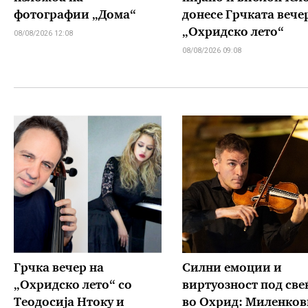
фотографии „Дома“
донесе Грчката вече
„Охридско лето“
08/08/2026 12:08
08/08/2026 09:08
Грчка вечер на
Силни емоции и
„Охридско лето“ со
виртуозност под све
Теодосија Нтоку и
во Охрид: Миленков