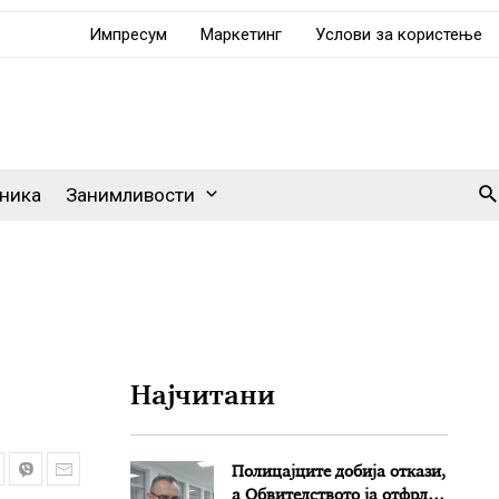
Импресум
Маркетинг
Услови за користење
Se
ника
Занимливости
Најчитани
Полицајците добија откази,
а Обвителството ја отфрли