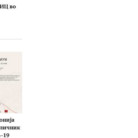
КИЦ во
онија
аличник
2–19