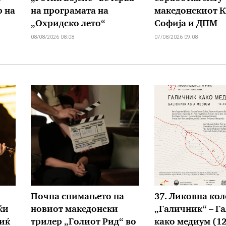
р на
на програмата на
македонскиот 
„Охридско лето“
Софија и ДПМ
08/08/2026 08:08
07/08/2026 09:08
Почна снимањето на
37. Ликовна кол
ќи
новиот македонски
„Галичник“ – Г
иќ
трилер „Голиот Рид“ во
како медиум (1