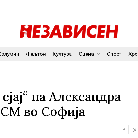
Колумни
Фељтон
Култура
Сцена
Спорт
Хро
сјај“ на Александра
РСМ во Софија