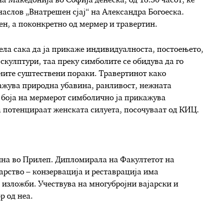
а Македонија во Софија денеска, од 18:30 часот, ќе
наслов „Внатрешен сјај“ на Александра Богоеска.
ен, а поконкретно од мермер и травертин.
ела сака да ја прикаже индивидуалноста, постоењето,
кулптури, таа преку симболите се обидува да го
ените суштествени пораки. Травертинот како
кажува природна убавина, ранливост, нежната
 боја на мермерот симболично ја прикажува
а потенцираат женската силуета, посочуваат од КИЦ.
дина во Прилеп. Дипломирала на Факултетот на
јарство – конзервација и реставрација има
 изложби. Учествува на многубројни вајарски и
р од неа.