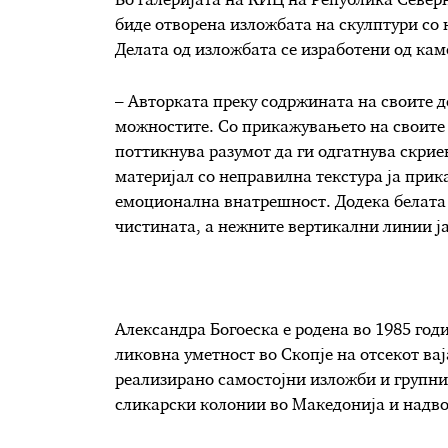
Во галеријата на КИЦ на Република Северн
биде отворена изложбата на скулптури со 
Делата од изложбата се изработени од кам
– Авторката преку содржината на своите д
можностите. Со прикажувањето на своите с
поттикнува разумот да ги одгатнува скри
материјал со неправилна текстура ја при
емоционална внатрешност. Додека белата
чистината, а нежните вертикални линии ј
Александра Богоеска е родена во 1985 го
ликовна уметност во Скопје на отсекот ва
реализирано самостојни изложби и групни
сликарски колонии во Македонија и надво