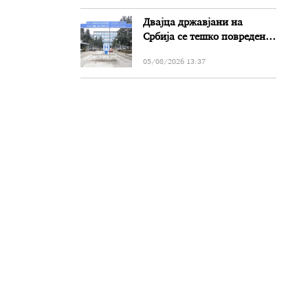
Двајца државјани на
Србија се тешко повредени
во сообраќајката на патот
05/08/2026 13:37
Прилеп-Битола