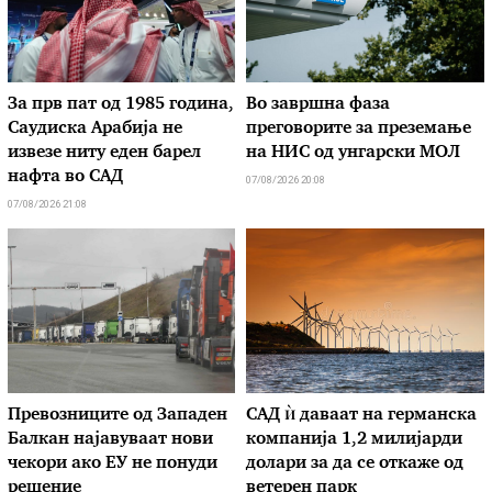
За прв пат од 1985 година,
Во завршна фаза
Саудиска Арабија не
преговорите за преземање
извезе ниту еден барел
на НИС од унгарски МОЛ
нафта во САД
07/08/2026 20:08
07/08/2026 21:08
Превозниците од Западен
САД ѝ даваат на германска
Балкан најавуваат нови
компанија 1,2 милијарди
чекори ако ЕУ не понуди
долари за да се откаже од
решение
ветерен парк