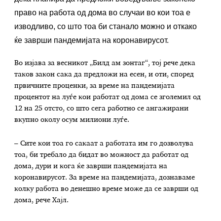
право на работа од дома во случаи во кои тоа е
изводливо, со што тоа би станало можно и откако
ќе заврши пандемијата на коронавирусот.
Во изјава за весникот „Билд ам зонтаг“, тој рече дека
таков закон сака да предложи на есен, и оти, според
првичните проценки, за време на пандемијата
процентот на луѓе кои работат од дома се зголемил од
12 на 25 отсто, со што сега работно се ангажирани
вкупно околу осум милиони луѓе.
– Сите кои тоа го сакаат а работата им го дозволува
тоа, би требало да бидат во можност да работат од
дома, дури и кога ќе заврши пандемијата на
коронавирусот. За време на пандемијата, дознаваме
колку работа во денешно време може да се заврши од
дома, рече Хајл.