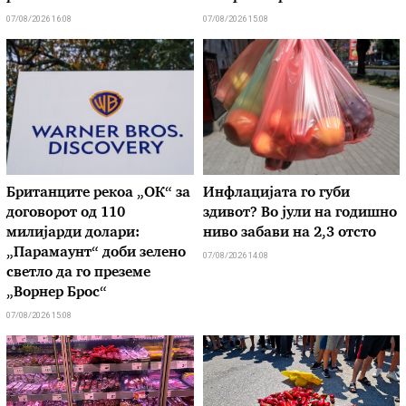
07/08/2026 16:08
07/08/2026 15:08
Британците рекоа „ОК“ за
Инфлацијата го губи
договорот од 110
здивот? Во јули на годишно
милијарди долари:
ниво забави на 2,3 отсто
„Парамаунт“ доби зелено
07/08/2026 14:08
светло да го преземе
„Ворнер Брос“
07/08/2026 15:08