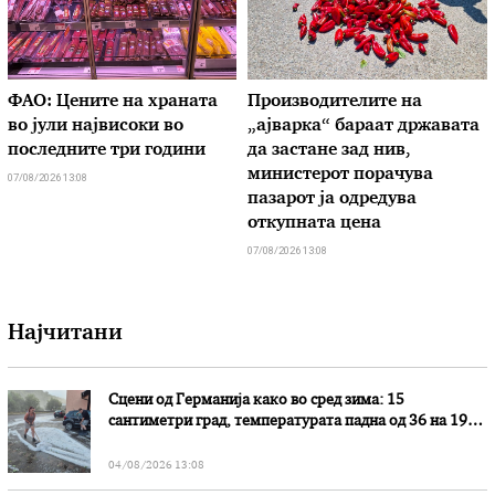
ФАО: Цените на храната
Производителите на
во јули највисоки во
„ајварка“ бараат државата
последните три години
да застане зад нив,
министерот порачува
07/08/2026 13:08
пазарот ја одредува
откупната цена
07/08/2026 13:08
Најчитани
Сцени од Германија како во сред зима: 15
сантиметри град, температурата падна од 36 на 19
степени
04/08/2026 13:08