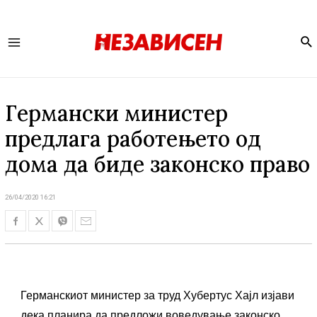
Se
Main
Menu
Германски министер
предлага работењето од
дома да биде законско право
26/04/2020 16:21
Германскиот министер за труд Хубертус Хајл изјави
дека планира да предложи воведување законско