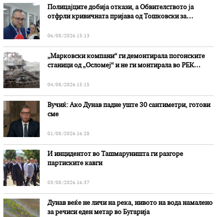
Полицајците добија откази, а Обвителството ја
отфрли кривичната пријава од Тошковски за
наводни злоупотреби
06/08/2026 15:13
„Марковски компани“ ги демонтирала погонските
станици од „Осломеј“ и не ги монтирала во РЕК
„Битола“, стои во вештачењето на обвинителството
04/08/2026 15:15
Вучиќ: Ако Дунав падне уште 30 сантиметри, готови
сме
01/08/2026 16:28
И инцидентот во Ташмаруништa ги разгоре
партиските кавги
03/08/2026 16:37
Дунав веќе не личи на река, нивото на вода намалено
за речиси еден метар во Бугарија