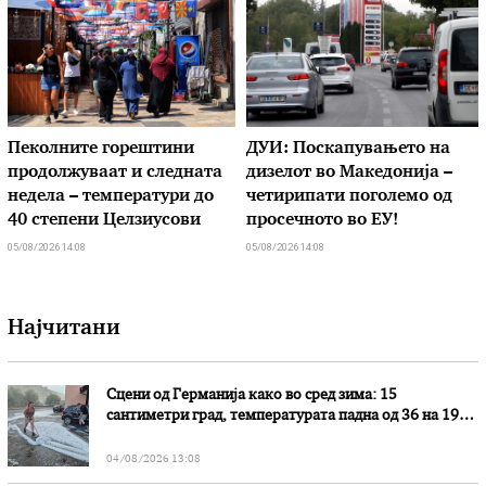
Пеколните горештини
ДУИ: Поскапувањето на
продолжуваат и следната
дизелот во Македонија –
недела – температури до
четирипати поголемо од
40 степени Целзиусови
просечното во ЕУ!
05/08/2026 14:08
05/08/2026 14:08
Најчитани
Сцени од Германија како во сред зима: 15
сантиметри град, температурата падна од 36 на 19
степени
04/08/2026 13:08