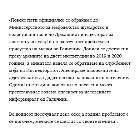
-Повеќе пати официјално се обраќаме до
Министерството за земјоделство шумарство и
водостопанство и до Државниот инспекторат за
ловство укажувајќи на растечкиот проблем со
присуство на мечки во Галичник. Дописи се доставени
преку архивите на двете институции во 2019 и 2020
година, а минатата недела се обративме на службениот
мејл на Инспекторатот. Апелираме надлежните да
дејствуваат и да дадат насоки на локалното население.
Одомаќинети диви животни во населени места
претставуваат голема опасност за населението,
информираат од Галичник.
Во дописот посочуваат дека секоја година проблемот е
се поголем, мечките се шетаат со своите мечиња .