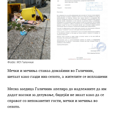
Фото: МЗ Галичник
Мечки и мечиња станаа домаќини во Галичник,
шетаат како газди низ селото, а жителите се исплашени
Месна заедица Галичник апелира до надлежните да им
дадат насоки за делување, бидејќи не знаат како да се
справат со непоканетит гости, мечки и мечиња во
селото.