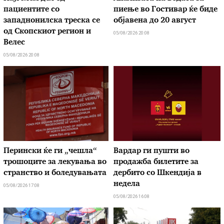
пациентите сo
пиење во Гостивар ќе биде
западнонилска треска се
објавена до 20 август
од Скопскиот регион и
05/08/2026 20:08
Велес
05/08/2026 20:08
Перински ќе ги „чешла“
Вардар ги пушти во
трошоците за лекувања во
продажба билетите за
странство и боледувањата
дербито со Шкендија в
недела
05/08/2026 17:08
05/08/2026 16:08