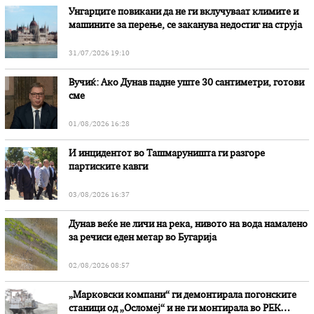
Унгарците повикани да не ги вклучуваат климите и
машините за перење, се заканува недостиг на струја
31/07/2026 19:10
Вучиќ: Ако Дунав падне уште 30 сантиметри, готови
сме
01/08/2026 16:28
И инцидентот во Ташмаруништa ги разгоре
партиските кавги
03/08/2026 16:37
Дунав веќе не личи на река, нивото на вода намалено
за речиси еден метар во Бугарија
02/08/2026 08:57
„Марковски компани“ ги демонтирала погонските
станици од „Осломеј“ и не ги монтирала во РЕК