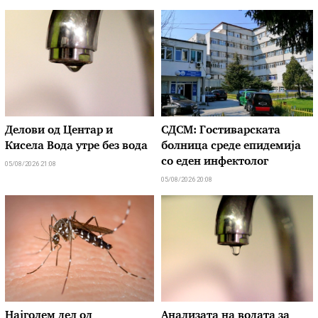
Делови од Центар и
СДСМ: Гостиварската
Кисела Вода утре без вода
болница среде епидемија
со еден инфектолог
05/08/2026 21:08
05/08/2026 20:08
Најголем дел од
Анализата на водата за