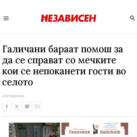
Se
Main
Menu
Галичани бараат помош за
да се справат со мечките
кои се непоканети гости во
селото
27/07/2023 10:21