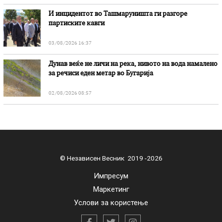
И инцидентот во Ташмаруништa ги разгоре
партиските кавги
03/08/2026 16:37
Дунав веќе не личи на река, нивото на вода намалено
за речиси еден метар во Бугарија
02/08/2026 08:57
© Независен Весник 2019 -2026
Импресум
Маркетинг
Услови за користење