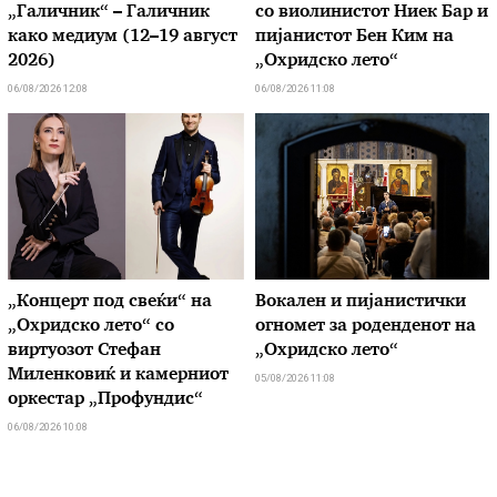
„Галичник“ – Галичник
со виолинистот Ниек Бар и
како медиум (12–19 август
пијанистот Бен Ким на
2026)
„Охридско лето“
06/08/2026 12:08
06/08/2026 11:08
„Концерт под свеќи“ на
Вокален и пијанистички
„Охридско лето“ со
огномет за роденденот на
виртуозот Стефан
„Охридско лето“
Миленковиќ и камерниот
05/08/2026 11:08
оркестар „Профундис“
06/08/2026 10:08