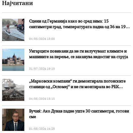
Најчитани
Сцени од Германија како во сред зима: 15
сантиметри град, температурата падна од 36 на 19
степени
04/08/2026 13:08
Унгарците повикани да не ги вклучуваат климите и
машините за перење, се заканува недостиг на струја
31/07/2026 19:10
„Марковски компани“ ги демонтирала погонските
станици од „Осломеј“ и не ги монтирала во РЕК
„Битола“, стои во вештачењето на обвинителството
04/08/2026 15:15
Вучиќ: Ако Дунав падне уште 30 сантиметри, готови
сме
01/08/2026 16:28