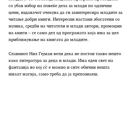
со убав избор на повеќе дела за млади по одлични
цени, издавачот очекува да ги заинтересира младите за
читање добри книги. Интересни настани збогатени со
музика, средби на читатели и млади автори, промоции
на книги – се само дел од програмата која има за цел
приближување на книгата до младите.
Славниот Нил Гејман вели дека не постои такво нешто
како литература за деца и млади. Има еден свет на
фантазија во кој сè е можно и сите обични нешта
имаат магија, само треба да ја препознаеш.