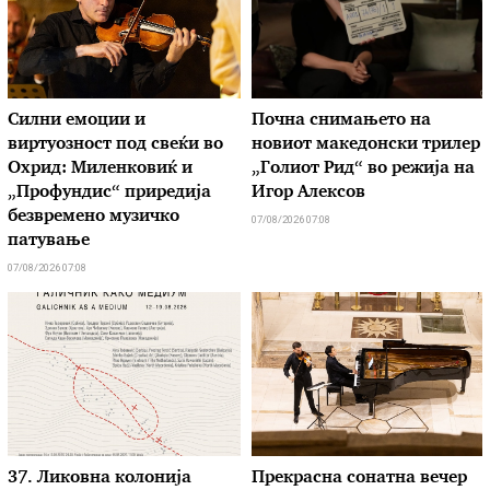
Силни емоции и
Почна снимањето на
виртуозност под свеќи во
новиот македонски трилер
Охрид: Миленковиќ и
„Голиот Рид“ во режија на
„Профундис“ приредија
Игор Алексов
безвремено музичко
07/08/2026 07:08
патување
07/08/2026 07:08
37. Ликовна колонија
Прекрасна сонатна вечер