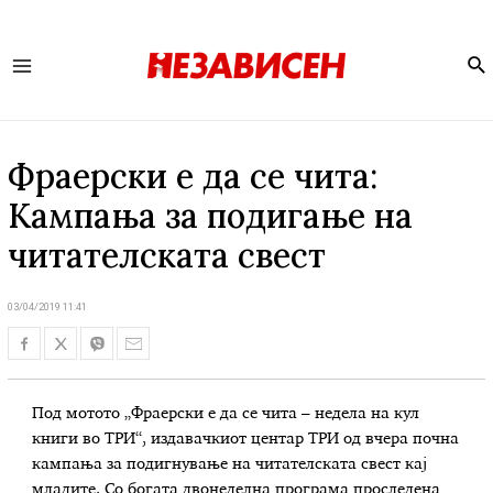
Se
Main
Menu
Фраерски е да се чита:
Кампања за подигање на
читателската свест
03/04/2019 11:41
Под мотото „Фраерски е да се чита – недела на кул
книги во ТРИ“, издавачкиот центар ТРИ од вчера почна
кампања за подигнување на читателската свест кај
младите. Со богата двонеделна програма проследена