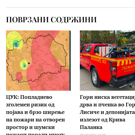
ПОВРЗАНИ СОДРЖИНИ
ЦУК: Попладнево
Гори ниска вегетаци
зголемен ризик од
дрва и пченка во Го
појава и брзо ширење
Лисиче и депонијата
на пожари на отворен
излезот од Крива
простор и шумски
Паланка