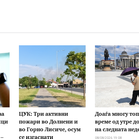
за
ЦУК: Три активни
Доаѓа многу то
ици
пожари во Долнени и
време од утре до
во Горно Лисиче, осум
на следната нед
 –
се изгаснати
08/08/2026 19:08