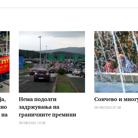
ја,
Нема подолги
Сончево и мног
рно
задржувања на
09/08/2026 07:08
 на
граничните премини
09/08/2026 10:08