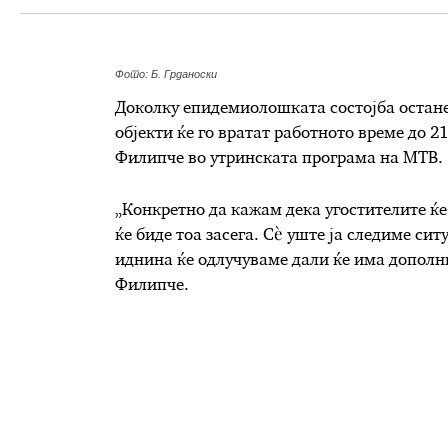
Фото: Б. Грданоски
Доколку епидемиолошката состојба остане
објекти ќе го вратат работното време до 2
Филипче во утринската програма на МТВ.
„Конкретно да кажам дека угостителите ќе 
ќе биде тоа засега. Сѐ уште ја следиме сит
иднина ќе одлучуваме дали ќе има дополн
Филипче.