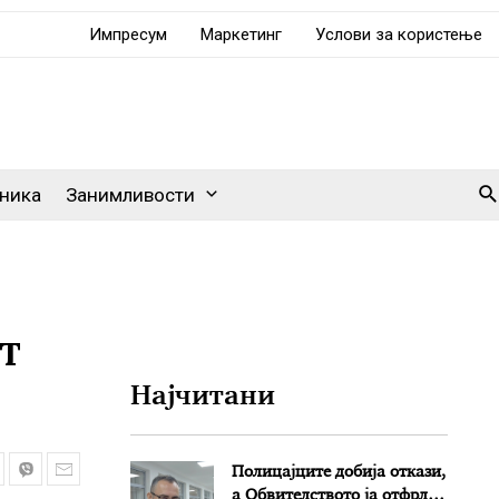
Импресум
Маркетинг
Услови за користење
Se
ника
Занимливости
т
Најчитани
Полицајците добија откази,
а Обвителството ја отфрли