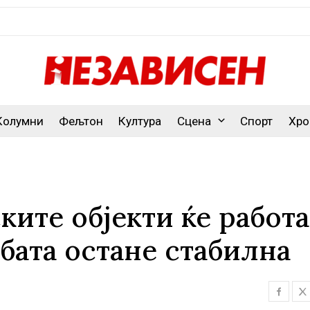
Колумни
Фељтон
Култура
Сцена
Спорт
Хро
ите објекти ќе работа
јбата остане стабилна