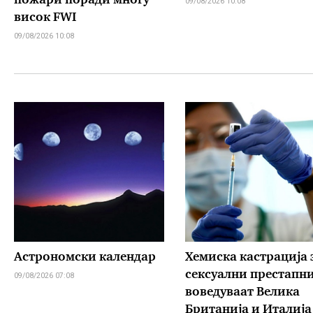
пожари поради многу
09/08/2026 10:08
висок FWI
09/08/2026 10:08
Астрономски календар
Хемиска кастрација 
сексуални престапн
09/08/2026 07:08
воведуваат Велика
Британија и Италија