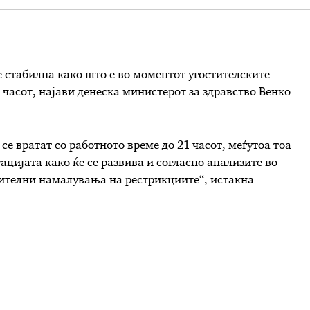
 стабилна како што е во моментот угостителските
1 часот, најави денеска министерот за здравство Венко
се вратат со работното време до 21 часот, меѓутоа тоа
уацијата како ќе се развива и согласно анализите во
ителни намалувања на рестрикциите“, истакна