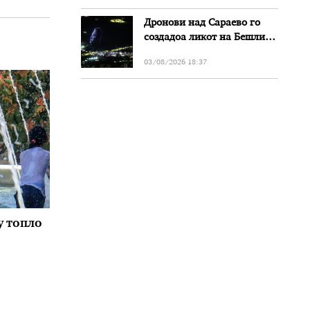
Дронови над Сараево го
создадоа ликот на Бешлиќ
додека Мерлин го пееше
03/08/2026 18:37
нивниот дует
у топло