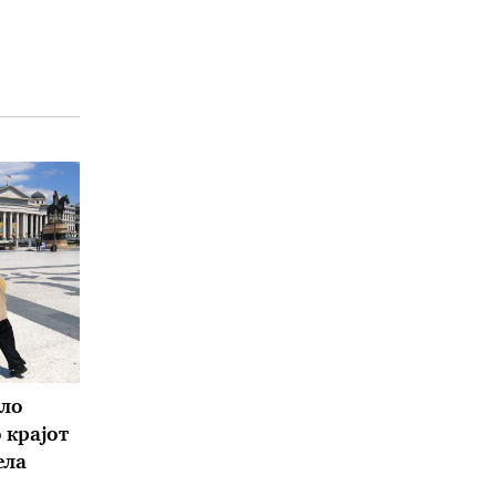
пло
 крајот
ела