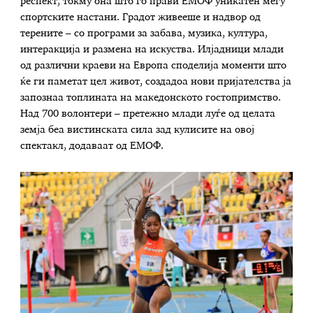
респект, токму она што го прави ЕМОФ уникатен меѓу
спортските настани. Градот живееше и надвор од
терените – со програми за забава, музика, култура,
интеракција и размена на искуства. Илјадници млади
од различни краеви на Европа споделија моменти што
ќе ги паметат цел живот, создадоа нови пријателства ја
запознаа топлината на македонското гостопримство.
Над 700 волонтери – претежно млади луѓе од целата
земја беа вистинската сила зад кулисите на овој
спектакл, додаваат од ЕМОФ.