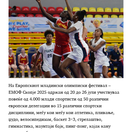
На Европскиот младински олимписки фестивал –
ЕМОФ Скопје 2025 одржан од 20 до 26 јули учествуваа
повеќе од 4.000 млади спортисти од 50 различни
европски делегации во 15 различни спортски
дисциплини, меѓу кои меѓу кои атлетика, пливање,
џудо, велосипедизам, баскет 3×3, стрелаштво,
гимнастика, маунтајн бајк, пинг-понг, кајак кану