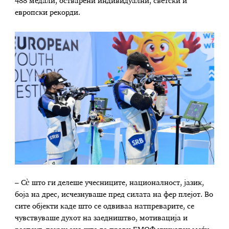
488 медали, остварени индивидуални, светски и
европски рекорди.
– Сè што ги делеше учесниците, националност, јазик,
боја на дрес, исчезнуваше пред силата на фер плејот. Во
сите објекти каде што се одвиваа натпреварите, се
чувствуваше духот на заедништво, мотивација и