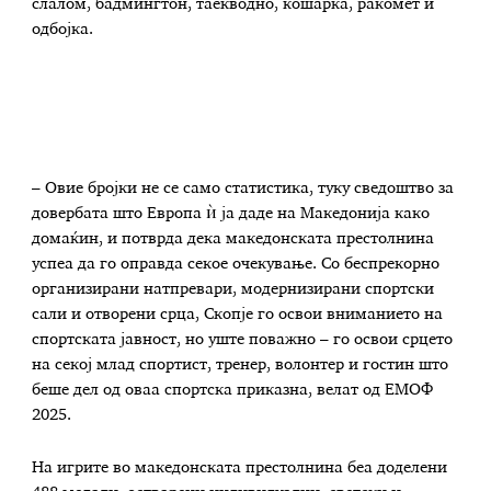
слалом, бадмингтон, таекводно, кошарка, ракомет и
одбојка.
– Овие бројки не се само статистика, туку сведоштво за
довербата што Европа ѝ ја даде на Македонија како
домаќин, и потврда дека македонската престолнина
успеа да го оправда секое очекување. Со беспрекорно
организирани натпревари, модернизирани спортски
сали и отворени срца, Скопје го освои вниманието на
спортската јавност, но уште поважно – го освои срцето
на секој млад спортист, тренер, волонтер и гостин што
беше дел од оваа спортска приказна, велат од ЕМОФ
2025.
На игрите во македонската престолнина беа доделени