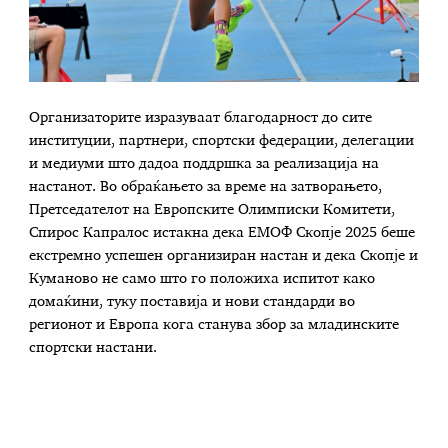
Организаторите изразуваат благодарност до сите
институции, партнери, спортски федерации, делегации
и медиуми што дадоа поддршка за реализација на
настанот. Во обраќањето за време на затворањето,
Претседателот на Европските Олимписки Комитети,
Спирос Капралос истакна дека ЕМОФ Скопје 2025 беше
екстремно успешен организиран настан и дека Скопје и
Куманово не само што го положиха испитот како
домаќини, туку поставија и нови стандарди во
регионот и Европа кога станува збор за младинските
спортски настани.