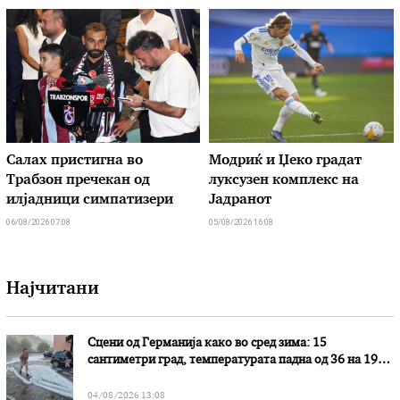
Салах пристигна во
Модриќ и Џеко градат
Трабзон пречекан од
луксузен комплекс на
илјадници симпатизери
Јадранот
06/08/2026 07:08
05/08/2026 16:08
Најчитани
Сцени од Германија како во сред зима: 15
сантиметри град, температурата падна од 36 на 19
степени
04/08/2026 13:08