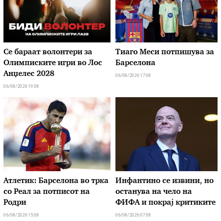
Се бараат волонтери за
Тиаго Меси потпишува за
Олимписките игри во Лос
Барселона
Анџелес 2028
06/08/2026 17:08
06/08/2026 19:08
Атлетик: Барселона во трка
Инфантино се извини, но
со Реал за потписот на
останува на чело на
Родри
ФИФА и покрај критиките
06/08/2026 15:08
06/08/2026 07:08