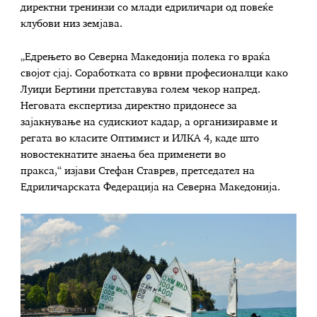
директни тренинзи со млади едриличари од повеќе
клубови низ земјава.
„Едрењето во Северна Македонија полека го враќа
својот сјај. Соработката со врвни професионалци како
Луиџи Бертини претставува голем чекор напред.
Неговата експертиза директно придонесе за
зајакнување на судискиот кадар, а организиравме и
регата во класите Оптимист и ИЛКА 4, каде што
новостекнатите знаења беа применети во
пракса,“ изјави Стефан Ставрев, претседател на
Едриличарската Федерација на Северна Македонија.