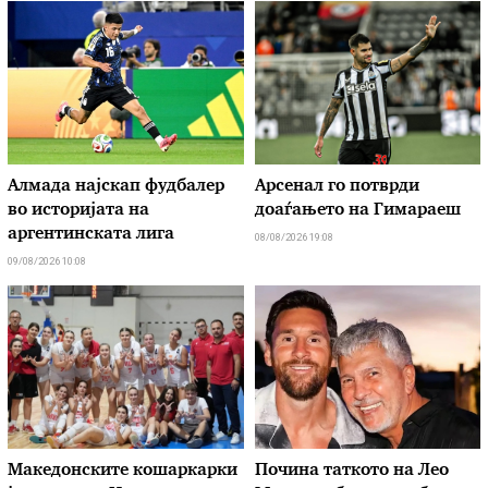
Алмада најскап фудбалер
Арсенал го потврди
во историјата на
доаѓањето на Гимараеш
аргентинската лига
08/08/2026 19:08
09/08/2026 10:08
Македонските кошаркарки
Почина таткото на Лео