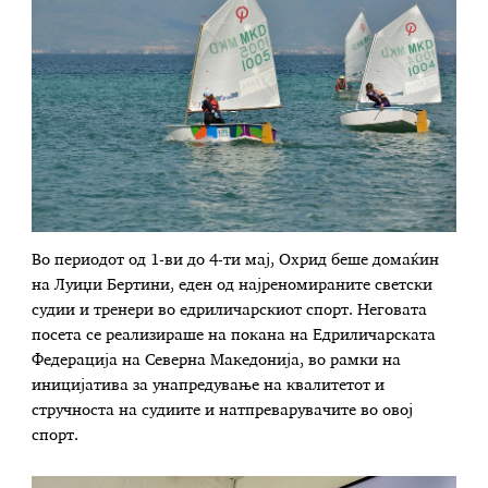
Во периодот од 1-ви до 4-ти мај, Охрид беше домаќин
на Луиџи Бертини, еден од најреномираните светски
судии и тренери во едриличарскиот спорт. Неговата
посета се реализираше на покана на Едриличарската
Федерација на Северна Македонија, во рамки на
иницијатива за унапредување на квалитетот и
стручноста на судиите и натпреварувачите во овој
спорт.