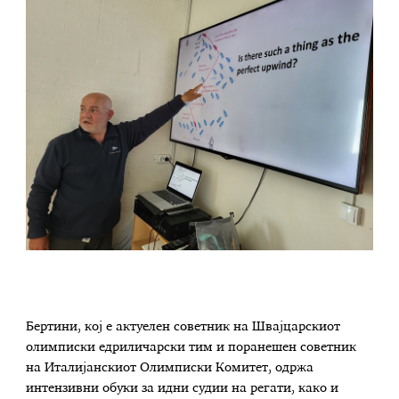
Бертини, кој е актуелен советник на Швајцарскиот
олимписки едриличарски тим и поранешен советник
на Италијанскиот Олимписки Комитет, одржа
интензивни обуки за идни судии на регати, како и