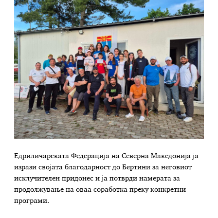
Едриличарската Федерација на Северна Македонија ја
изрази својата благодарност до Бертини за неговиот
исклучителен придонес и ја потврди намерата за
продолжување на оваа соработка преку конкретни
програми.