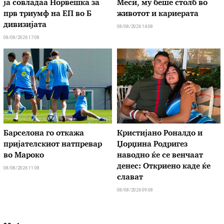
ја совладаа Норвешка за
Меси, му беше столб во
прв триумф на ЕП во Б
животот и кариерата
дивизијата
08/08/2026 14:08
08/08/2026 17:08
Барселона го откажа
Кристијано Роналдо и
пријателскиот натпревар
Џорџина Родригез
во Мароко
наводно ќе се венчаат
денес: Откриено каде ќе
08/08/2026 11:08
слават
08/08/2026 09:08