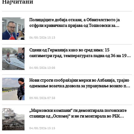
Најчитани
Полицајците добија откази, а Обвителството ја
отфрли кривичната пријава од Тошковски за
наводни злоупотреби
06/08/2026 15:13
Сцени од Германија како во сред зима: 15
сантиметри град, температурата падна од 36 на 19
степени
04/08/2026 13:08
Нови строги сообраќајни мерки во Aлбанија, трајно
одземање возачка дозвола за управување возило под
дејство на алкохол и големи парични казни
09/08/2026 07:58
„Марковски компани“ ги демонтирала погонските
станици од „Осломеј“ и не ги монтирала во РЕК
„Битола“, стои во вештачењето на обвинителството
04/08/2026 15:15