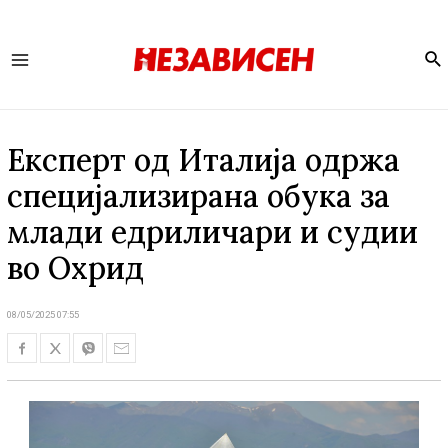
Se
Main
Menu
Експерт од Италија одржа
специјализирана обука за
млади едриличари и судии
во Охрид
08/05/2025 07:55