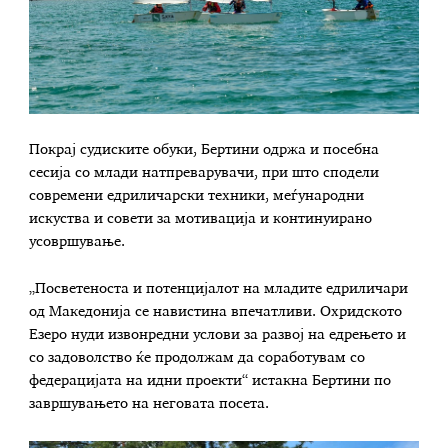
Покрај судиските обуки, Бертини одржа и посебна
сесија со млади натпреварувачи, при што сподели
современи едриличарски техники, меѓународни
искуства и совети за мотивација и континуирано
усовршување.
„Посветеноста и потенцијалот на младите едриличари
од Македонија се навистина впечатливи. Охридското
Езеро нуди извонредни услови за развој на едрењето и
со задоволство ќе продолжам да соработувам со
федерацијата на идни проекти“ истакна Бертини по
завршувањето на неговата посета.