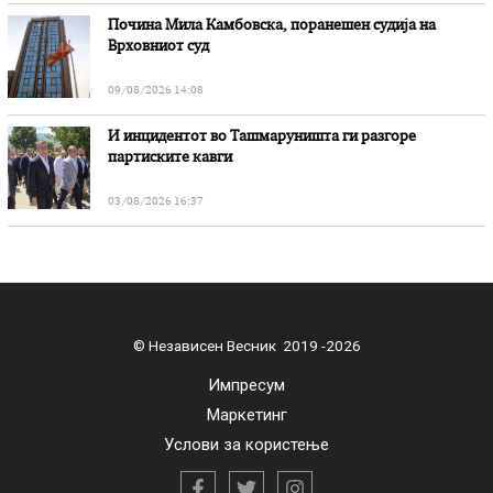
Почина Мила Камбовска, поранешен судија на
Врховниот суд
09/08/2026 14:08
И инцидентот во Ташмаруништa ги разгоре
партиските кавги
03/08/2026 16:37
© Независен Весник 2019 -2026
Импресум
Маркетинг
Услови за користење