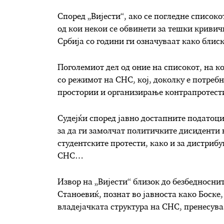
Според „Вијести“, ако се погледне списокот
од кои некои се обвинети за тешки кривич
Србија со години ги означуваат како блис
Поголемиот дел од оние на списокот, на к
со режимот на СНС, кој, доколку е потреб
простории и организирање контрапротест
Судејќи според јавно достапните податоци
за да ги замолчат политичките дисиденти
студентските протести, како и за дистриб
СНС…
Извор на „Вијести“ близок до безбедносни
Станоевиќ, познат во јавноста како Боске,
владејачката структура на СНС, пренесув