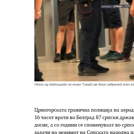
Некои од патниците на коиво Тиват им беше забранет влез во
Црногорската гранична полиција на аеродр
16 часот врати во Белград 87 српски држа
досие, а со години се споменуваат во срп
задачи на режимот на Српската народна па