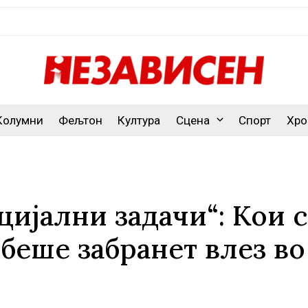
Колумни
Фељтон
Култура
Сцена
Спорт
Хро
цијални задачи“: Кои 
беше забранет влез во