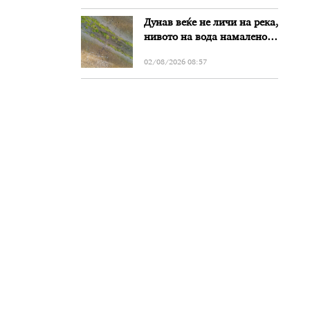
Дунав веќе не личи на река,
нивото на вода намалено
за речиси еден метар во
02/08/2026 08:57
Бугарија