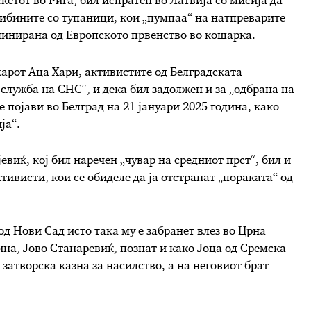
етот во Рига, бил испратен во Латвија со мисија да
ибините со тупаници, кои „пумпаа“ на натпреварите
иминирана од Европското првенство во кошарка.
арот Аца Хари, активистите од Белградската
 служба на СНС“, и дека бил задолжен и за „одбрана на
е појави во Белград на 21 јануари 2025 година, како
ја“.
виќ, кој бил наречен „чувар на средниот прст“, бил и
тивисти, кои се обиделе да ја отстранат „пораката“ од
 Нови Сад исто така му е забранет влез во Црна
ина, Јово Станаревиќ, познат и како Јоца од Сремска
затворска казна за насилство, а на неговиот брат