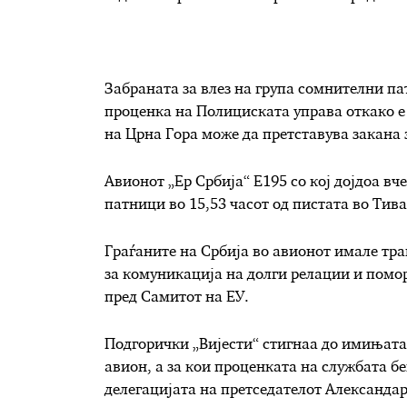
Забраната за влез на група сомнителни па
проценка на Полициската управа откако е 
на Црна Гора може да претставува закана
Авионот „Ер Србија“ Е195 со кој дојдоа вч
патници во 15,53 ​​часот од пистата во Тив
Граѓаните на Србија во авионот имале тра
за комуникација на долги релации и помор
пред Самитот на ЕУ.
Подгорички „Вијести“ стигнаа до имињата
авион, а за кои проценката на службата б
делегацијата на претседателот Александа