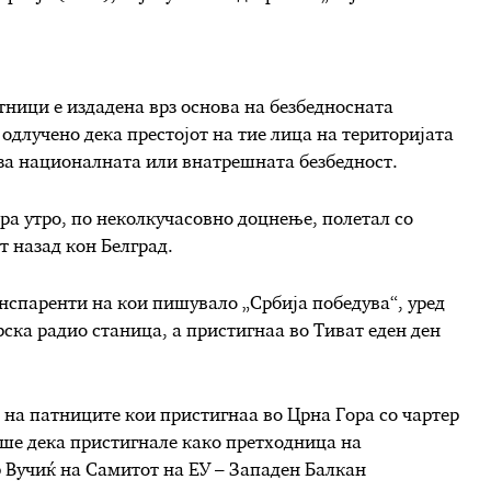
тници е издадена врз основа на безбедносната
одлучено дека престојот на тие лица на територијата
 за националната или внатрешната безбедност.
ера утро, по неколкучасовно доцнење, полетал со
ат назад кон Белград.
нспаренти на кои пишувало „Србија победува“, уред
ска радио станица, а пристигнаа во Тиват еден ден
 на патниците кои пристигнаа во Црна Гора со чартер
еше дека пристигнале како претходница на
р Вучиќ на Самитот на ЕУ – Западен Балкан