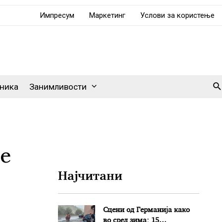
Импресум
Маркетинг
Услови за користење
Se
ника
Занимливости
се
Најчитани
Сцени од Германија како
во сред зима: 15