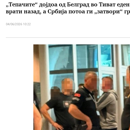
„Тепачите“ дојдоа од Белград во Тиват еден
врати назад, а Србија потоа ги „затвори“
04/06/2026 10:22