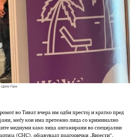
 Црна Гора
омот во Тиват вчера им одби престој и кратко пред
вјани, меѓу кои има претежно лица со криминално
ските медиуми како лица ангажирани во специјални
ртија (СНС), објавуваат подгорички „Вијести“.