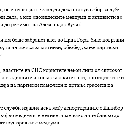
, не е тешко да се заклучи дека станува збор за луѓе,
ни дела, а кои опозициските медиуми и активисти во
ки до режимот на Александар Вучиќ.
ои им беше забранет влез во Црна Гора, биле поврзани
но, ги ангажира за митинзи, обезбедување партиски
и.
, властите на СНС користеле некои лица од списокот
 на стадионите и кошаркарските сали, опозициските и
уција на партиски памфлети и цртање графити на
те служби изјавил дека меѓу депортираните е Далибор
 кој во медиумите е етикетиран како лице блиско до
аат подгоричките медиуми.