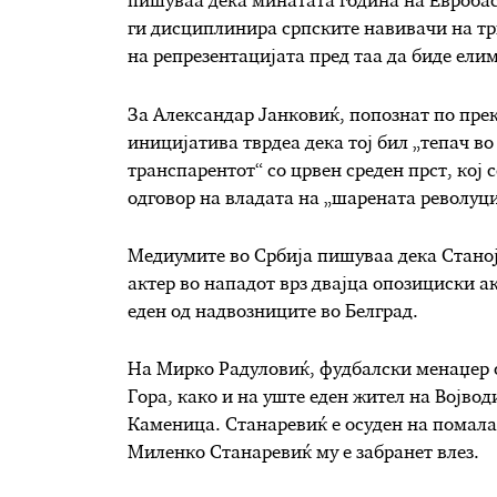
пишуваа дека минатата година на Евробаск
ги дисциплинира српските навивачи на тр
на репрезентацијата пред таа да биде ел
За Александар Јанковиќ, попознат по прек
иницијатива тврдеа дека тој бил „тепач во
транспарентот“ со црвен среден прст, кој с
одговор на владата на „шарената револуци
Медиумите во Србија пишуваа дека Станоје
актер во нападот врз двајца опозициски ак
еден од надвозниците во Белград.
На Мирко Радуловиќ, фудбалски менаџер од
Гора, како и на уште еден жител на Војвод
Каменица. Станаревиќ е осуден на помала 
Миленко Станаревиќ му е забранет влез.