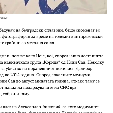
едува“
збедувач на белградски сплавови, беше споменат во
л фотографиран за време на големите антирежимски
те граѓани со метална сајла.
ман, познат како Цоје, кој, според јавно достапните
а навивачката група „Корида“ од Нови Сад. Неколку
ид за убиство на поранешниот полицаец Далибор
ад во 2014 година. Според локалните медиуми,
ви Сад во август минатата година, откако таму се
от напад на поддржувачите на СНС врз
ц собрани таму.
 влез на Александар Јанковиќ, за кого медиумите