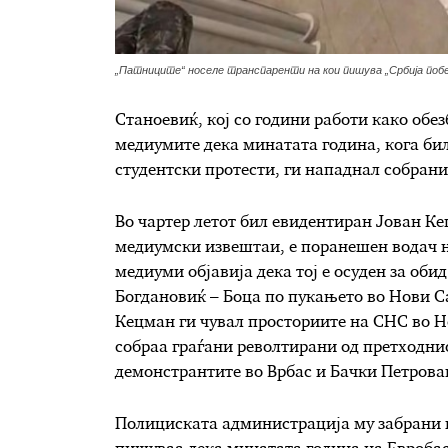
„Патниците“ носеле транспаренти на кои пишува „Србија поб
Станоевиќ, кој со години работи како обе
медиумите дека минатата година, кога би
студентски протести, ги нападнал собрани
Во чартер летот бил евидентиран Јован Кец
медиумски извештаи, е поранешен водач н
медиуми објавија дека тој е осуден за об
Богдановиќ – Боца по пукањето во Нови С
Кецман ги чувал просториите на СНС во Но
собраа граѓани револтирани од претходни
демонстрантите во Врбас и Бачки Петрова
Полициската администрација му забрани и