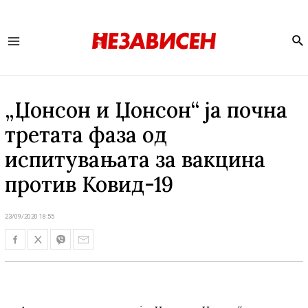
Se
Main
Menu
„Џонсон и Џонсон“ ја почна
третата фаза од
испитувањата за вакцина
против Ковид-19
23/09/2020 18:55