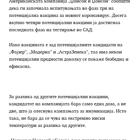
Американската компанија „Џонсон и Џонсон“ соопшти
дека ги започнала испитувањата во фаза три на
потенцијална вакцина за новиот коронавирус. Досега
вкупно четири потенцијални вакцини ја достигнаа
последната фаза на тестирање во САД.
Иако вакцината е зад потенцијалните кандидати на
„Фајзер“, „Модерна“ и „АстраЗенека“, таа има некои
потенцијални предности доколку се покаже безбедна и
ефикасна.
За разлика од другите потенцијални вакцини,
кандидатот на компанијата бара само една доза, а не
две, што ја олеснува кампањата за имунизација. Исто
така, не бара да се чува на екстремно ниски
температури за разлика од другите.