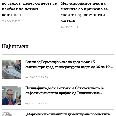
во светот: Девет од десет се
Меѓународниот ден на
наоѓаат на истиот
мачките со приказна за
континент
своите најшармантни
жители
07/08/2026 10:08
07/08/2026 10:08
Најчитани
Сцени од Германија како во сред зима: 15
сантиметри град, температурата падна од 36 на 19
степени
04/08/2026 13:08
Полицајците добија откази, а Обвителството ја
отфрли кривичната пријава од Тошковски за
наводни злоупотреби
06/08/2026 15:13
„Марковски компани“ ги демонтирала погонските