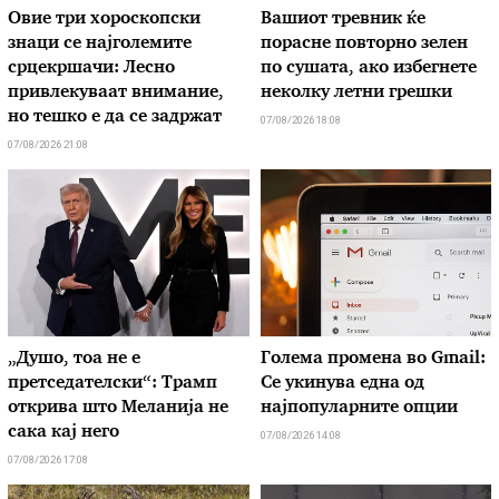
Овие три хороскопски
Вашиот тревник ќе
знаци се најголемите
порасне повторно зелен
срцекршачи: Лесно
по сушата, ако избегнете
привлекуваат внимание,
неколку летни грешки
но тешко е да се задржат
07/08/2026 18:08
07/08/2026 21:08
„Душо, тоа не е
Голема промена во Gmail:
претседателски“: Трамп
Се укинува една од
открива што Меланија не
најпопуларните опции
сака кај него
07/08/2026 14:08
07/08/2026 17:08