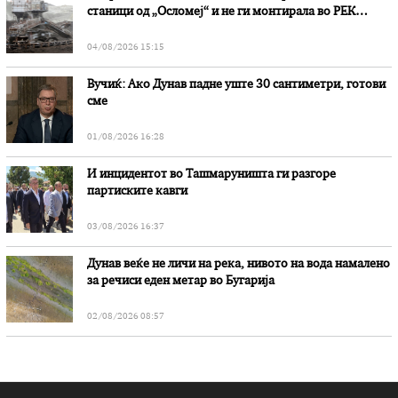
станици од „Осломеј“ и не ги монтирала во РЕК
„Битола“, стои во вештачењето на обвинителството
04/08/2026 15:15
Вучиќ: Ако Дунав падне уште 30 сантиметри, готови
сме
01/08/2026 16:28
И инцидентот во Ташмаруништa ги разгоре
партиските кавги
03/08/2026 16:37
Дунав веќе не личи на река, нивото на вода намалено
за речиси еден метар во Бугарија
02/08/2026 08:57