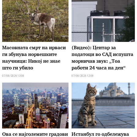
Масовната смрт на ирваси
(Видео): Центар за
ги збунува норвешките
податоци во САД испушта
научници: Никој не знае
морничав звук: „Тоа
што ги убило
работи 24 часа на ден“
07/08/2026 13:08
07/08/2026 12:08
Ова се најголемите градови
Истанбул го одбележува