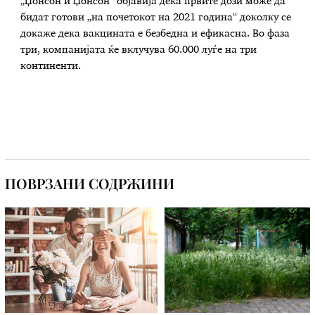
„Џонсон и Џонсон“ објавија дека првите дози може да
бидат готови „на почетокот на 2021 година“ доколку се
докаже дека вакцината е безбедна и ефикасна. Во фаза
три, компанијата ќе вклучува 60.000 луѓе на три
континенти.
ПОВРЗАНИ СОДРЖИНИ